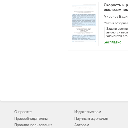
исследования 
Скорость и 
полезным при 
использовани
околоземном
Миронов Вадим
Статья обзорна
Задачи оценки
являются весь
элементов его
космического 
Бесплатно
зарубежных) п
Сформулирова
получения дос
полученные по
стандартах. Н
предложены на
использования
О проекте
Издательствам
Правообладателям
Научным журналам
Правила пользования
Авторам