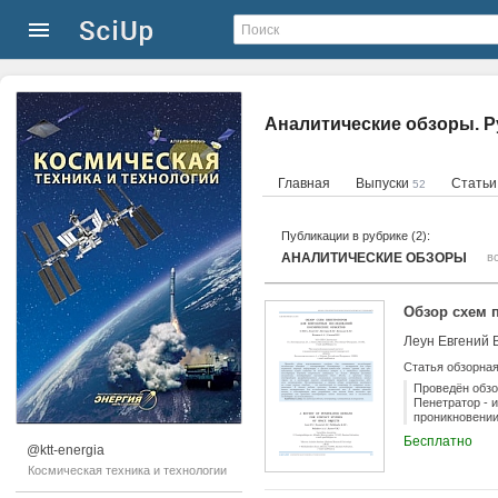
Аналитические обзоры. Р
Главная
Выпуски
Стать
52
Публикации в рубрике (2):
АНАЛИТИЧЕСКИЕ ОБЗОРЫ
в
Обзор схем 
Статья обзорна
Проведён обзо
Пенетратор - 
проникновении
полученного м
Бесплатно
проекты таких
@ktt-energia
настоящий мом
Космическая техника и технологии
обзоре разраб
экспериментов