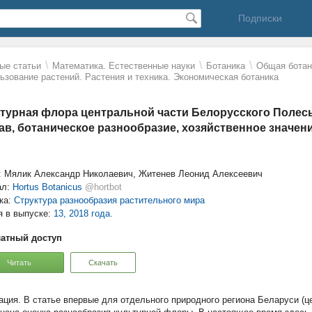
Подписки
\
\
\
ые статьи
Математика. Естественные науки
Ботаника
Общая ботан
ьзование растений. Растения и техника. Экономическая ботаника
турная флора центральной части Белорусского Полес
ав, ботаническое разнообразие, хозяйственное значен
: Мялик Александр Николаевич, Житенев Леонид Алексеевич
ал:
Hortus Botanicus
@hortbot
ка:
Структура разнообразия растительного мира
я в выпуске:
13, 2018 года.
атный доступ
Читать
Скачать
В статье впервые для отдельного природного региона Беларуси (ц