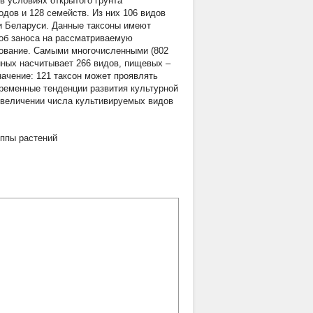
в условиях открытого грунта
одов и 128 семейств. Из них 106 видов
и Беларуси. Данные таксоны имеют
соб заноса на рассматриваемую
зование. Самыми многочисленными (802
нных насчитывает 266 видов, пищевых –
начение: 121 таксон может проявлять
временные тенденции развития культурной
увеличении числа культивируемых видов
уппы растений