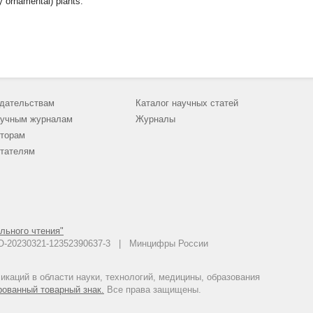
y ornamental) plants.
дательствам
Каталог научных статей
учным журналам
Журналы
торам
тателям
льного чтения"
 АО-20230321-12352390637-3 | Минцифры России
каций в области науки, технологий, медицины, образования
рованный товарный знак.
Все права защищены.