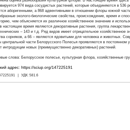
нена оценка разнообразия культурной флоры. В настоящее время здесь 
ивируется 974 вида сосудистых растений, которые объединяются в 536 р
тся аборигенными, а 868 адвентивными в отношении флоры южной част
образные эколого-биологические свойства, происхождение, время и спо
торию, чем объясняется их различное хозяйственное значение и исполь
 в настоящее время являются декоративные растения, группа лекарстве
технических – 143 и т.д. Ряд видов имеет отрицательное хозяйственное з
тва сорняков, а 66 – являются ядовитыми для человека и животных. Со
 центральной части Белорусского Полесья проявляются в постоянном 
ет интродукции новых (преимущественно декоративных) растений.
Белорусское полесье
,
культурная флора
,
хозяйственные гр
кий адрес: https://sciup.org/147225191
147225191
| УДК:
581.6