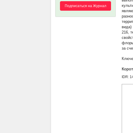
выпол
культ
Подписаться на Журнал
являю
разно
терри
вида)
216, 
свойс
флоры
за сч
Корот
IDR: 