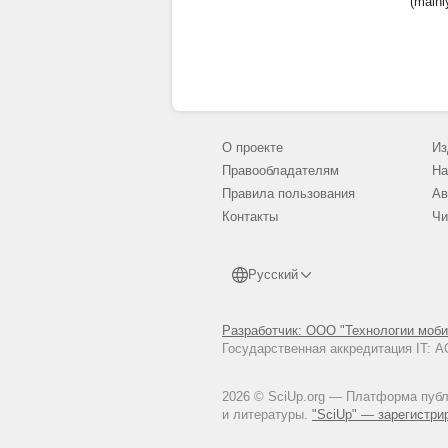
(mainl
О проекте
Из
Правообладателям
На
Правила пользования
Ав
Контакты
Чи
Русский
Разработчик: ООО "Технологии моби
Государственная аккредитация IT:
2026 © SciUp.org — Платформа публи
и литературы.
"SciUp" — зарегистри