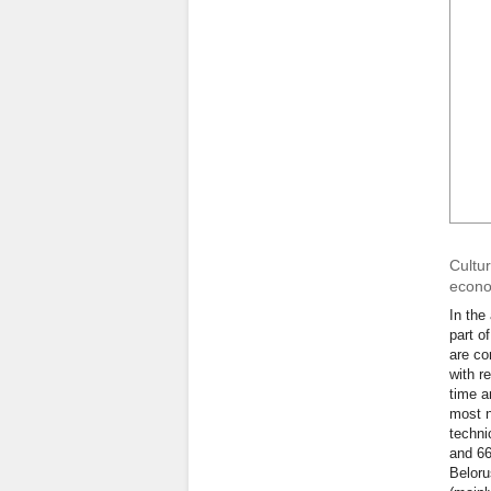
Cultur
econo
In the
part o
are co
with r
time a
most n
techni
and 66
Beloru