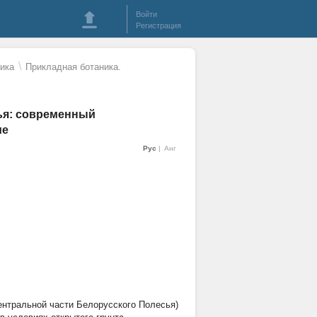
Войти
Регистрация
\
ика
Прикладная ботаника.
ья: современный
ие
Рус
Анг
ентральной части Белорусского Полесья)