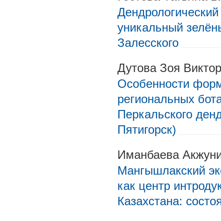
Дендрологический 
уникальный зелён
Залесского
Дутова Зоя Викто
Особенности форм
региональных бот
Перкальского денд
Пятигорск)
Иманбаева Акжуни
Мангышлакский эк
как центр интроду
Казахстана: состо