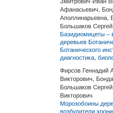
Змитрович Иван В
Афанасьевич, Бон
Аполлинарьевна, 
Большаков Серге
Базидиомицеты – 
деревьев Ботаниче
Ботанического инс
диагностика, биол
Фирсов Геннадий 
Викторович, Бонд
Большаков Сергей
Викторович
Морозобоины дере
возбудители хрони