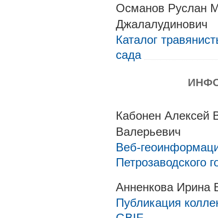
Османов Руслан М
Джалалудинович
Каталог травянист
сада
ИНФО
Кабонен Алексей 
Валерьевич
Веб-геоинформаци
Петрозаводского г
Анненкова Ирина 
Публикация коллек
GBIF