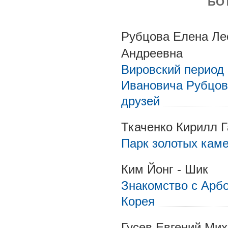
БО
Рубцова Елена Ле
Андреевна
Вировский период
Ивановича Рубцов
друзей
Ткаченко Кирилл 
Парк золотых каме
Ким Йонг - Шик
Знакомство с Арб
Корея
Гусев Евгений Ми