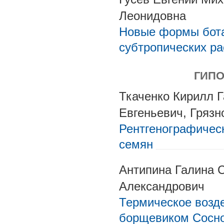
Леонидовна
Новые формы бота
субтропических ра
ГИПО
Ткаченко Кирилл 
Евгеньевич, Гряз
Рентгенографическ
семян
Антипина Галина 
Александрович
Термическое возде
борщевиком Сосно