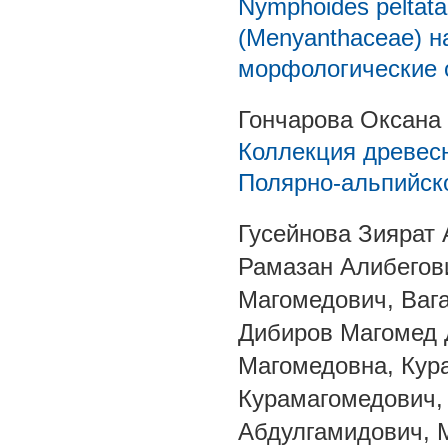
Nymphoides peltata
(Menyanthaceae) н
морфологические 
Гончарова Оксана
Коллекция древесн
Полярно-альпийск
Гусейнова Зиярат
Рамазан Алибегов
Магомедович, Ваг
Дибиров Магомед 
Магомедовна, Кур
Курамагомедович,
Абдулгамидович, 