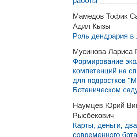
работы
Мамедов Тофик С
Адил Кызы
Роль дендрария в
Мусинова Лариса 
Формирование эко
компетенций на с
для подростков "М
Ботаническом саду
Наумцев Юрий Вик
Рысбекович
Карты, деньги, дв
современного бота