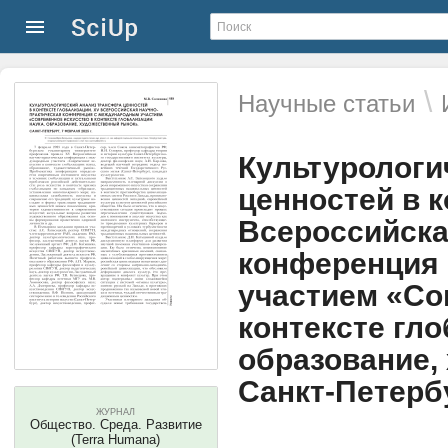
\
Научные статьи
Культурологи
ценностей в к
Всероссийска
конференция
участием «Со
контексте гло
образование,
Санкт-Петербу
ЖУРНАЛ
Общество. Среда. Развитие
(Terra Humana)