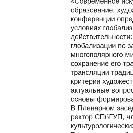
«Современное иску
образование, худ
конференции опре
условиях глобали
действительности:
глобализации по 
многополярного ми
сохранение его тр
трансляции тради
критерии художест
актуальные вопрос
основы формирова
В Пленарном засед
ректор СПбГУП, ч
культурологически