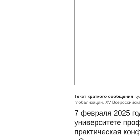
Текст краткого сообщения
Ку
глобализации. XV Всероссийск
«Современное искусство в конт
7 февраля 2025 го
Санкт-Петербург, 7 февраля 202
университете про
практическая кон