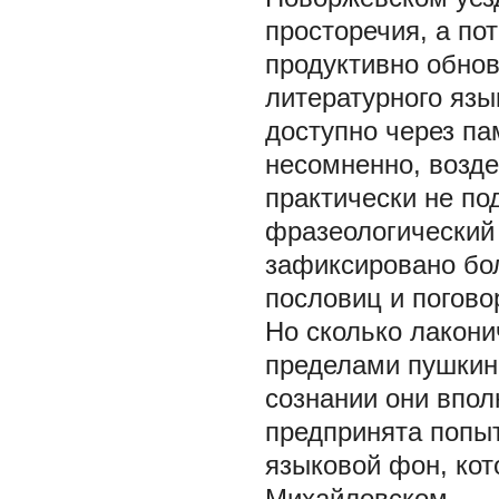
просторечия, а по
продуктивно обнов
литературного язы
доступно через па
несомненно, возде
практически не по
фразеологический
зафиксировано бо
пословиц и погово
Но сколько лакони
пределами пушкинс
сознании они впол
предпринята попыт
языковой фон, кот
Михайловском.