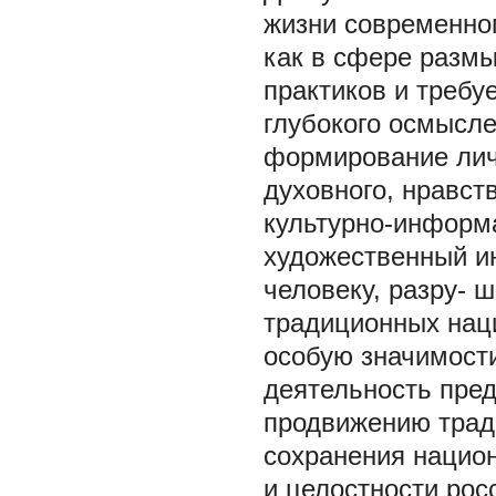
жизни современно
как в сфере размы
практиков и требу
глубокого осмысле
формирование лич
духовного, нравст
культурно-информ
художественный и
человеку, разру- 
традиционных наци
особую значимост
деятельность пред
продвижению трад
сохранения нацио
и целостности рос