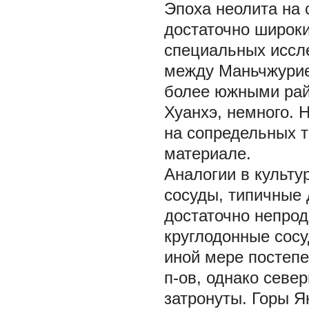
Эпоха неолита на 
достаточно широк
специальных иссл
между Маньчжурие
более южными рай
Хуанхэ, немного. 
на сопредельных 
материале.
Аналогии в культу
сосуды, типичные 
достаточно непрод
круглодонные сосу
иной мере постепе
п-ов, однако севе
затронуты. Горы Я