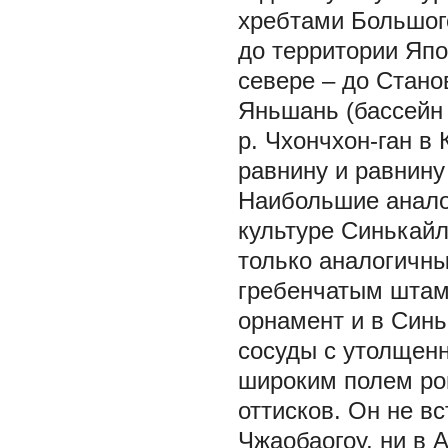
хребтами Большого
до территории Япо
севере – до Стано
Яньшань (бассейн 
р. Чхончхон-ган в
равнину и равнину
Наибольшие анало
культуре Синькайл
только аналогичн
гребенчатым штам
орнамент и в Синь
сосуды с утолщен
широким полем ро
оттисков. Он не вс
Чжаобаогоу, ни в 