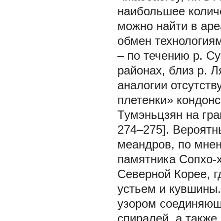
наибольшее колич
можно найти в аре
обмен технологиям
– по течению р. Су
районах, близ р. Л
аналогии отсутств
плетенки» кондонс
Тумэньцзян на гра
274–275]. Вероят
меандров, по мнен
памятника Сопхо-ха
Северной Корее, г
устьем и кувшины
узором соединяющ
спиралей, а также