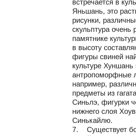
встречается в кул
Яньшань, это рас
рисунки, различны
скульптура очень 
памятнике культу
в высоту составля
фигуры свиней най
культуре Хуншань
антропоморфные л
например, различ
предметы из гагат
Синьлэ, фигурки ч
нижнего слоя Хоув
Синькайлю.
7. Существует бо