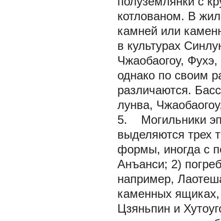
полуземлянки с кр
котлованом. В жил
камней или камен
в культурах Синлу
Чжаобаогоу, Фухэ,
однако по своим 
различаются. Басс
лунва, Чжаобаогоу
5. Могильники эпо
выделяются трех т
формы, иногда с п
Анъанси; 2) погре
например, Лаотеша
каменных ящиках,
Цзяньпин и Хутоуг