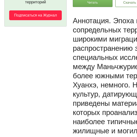
территорий
Читать
Скачать
Подписаться на Журнал
Эпоха 
сопредельных терр
широкими миграци
распространению 
специальных иссл
между Маньчжурие
более южными тер
Хуанхэ, немного. 
культур, датирующ
приведены материа
которых проанали
наиболее типичны
жилищные и могиль