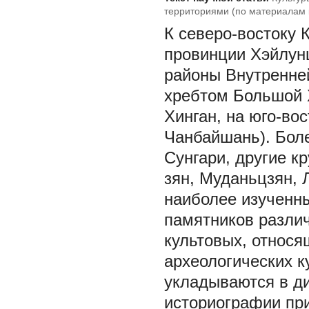
территориями (по материалам 
К северо-востоку 
провинции Хэйлунц
районы Внутренней
хребтом Большой 
Хинган, на юго-во
Чанбайшань). Боле
Сунгари, другие к
зян, Муданьцзян, 
наиболее изученны
памятников различ
культовых, относя
археологических ку
укладываются в ди
историографии при