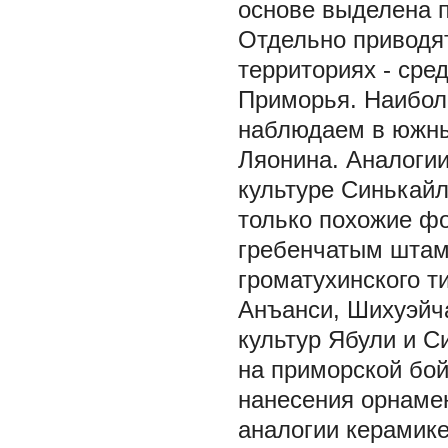
основе выделена п
Отдельно приводя
территориях - сре
Приморья. Наибол
наблюдаем в южных
Ляонина. Аналоги
культуре Синькайл
только похожие ф
гребенчатым штам
громатухинского т
Анъанси, Шихуэйча
культур Ябули и 
на приморской бой
нанесения орнаме
аналогии керамике