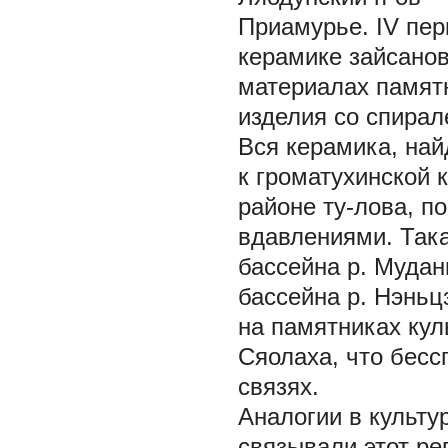
Приамурье. IV пер
керамике зайсанов
материалах памят
изделия со спира
Вся керамика, най
к громатухинской 
районе ту-лова, п
вдавлениями. Така
бассейна р. Мудан
бассейна р. Нэньц
на памятниках кул
Сяолаха, что бесс
связях.
Аналогии в культу
связывали этот ре