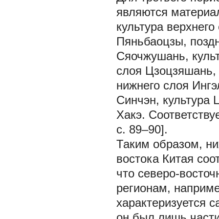
являются материал
культура верхнего
Пяньбаоцзы, поздн
Сяочжушань, культ
слоя Цзоцзяшань, 
нижнего слоя Ингэ
Синчэн, культура 
Хакэ. Соответству
с. 89–90].
Таким образом, ни
востока Китая соо
что северо-восточ
регионам, наприме
характеризуется с
он был лишь части