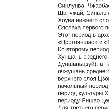
Синлунва, Чжаобао
Шанчжай, Синьлэ 
Хоува нижнего сло
Сяолаха первого 
Этот период в арх
«Протояншао» и «
Ко второму периоду
Хуншань среднего
Дуншаньцзуй), а т
очжушань среднего
верхнего слоя Цзо
начальный период 
период культуры Х
периоду Яншао це
Для третьего перио