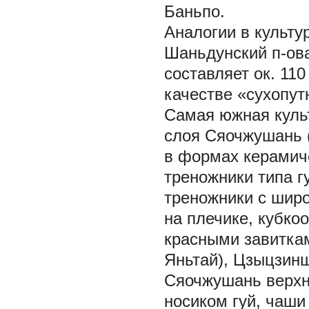
Баньпо.
Аналогии в культу
Шаньдунский п-ов
составляет ок. 11
качестве «сухопут
Самая южная культ
слоя Сяочжушань 
в формах керамиче
треножники типа г
треножники с широ
на плечике, кубко
красными завиткам
Яньтай), Цзыцзинш
Сяочжушань верхне
носиком гуй, чаши