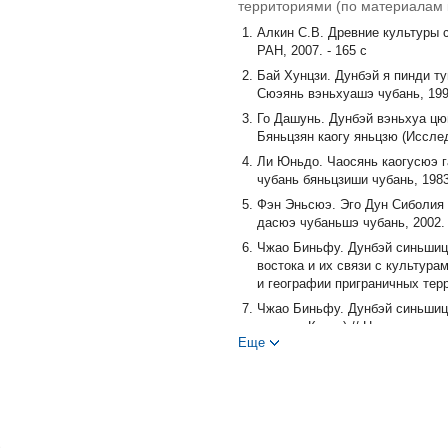
территориями (по материалам 
Алкин С.В. Древние культуры 
РАН, 2007. - 165 с
Бай Хунцзи. Дунбэй я пинди ту
Сюэянь вэньхуашэ чубань, 1994. 
Го Дашунь. Дунбэй вэньхуа цюй
Бяньцзян каогу яньцзю (Исследо
Ли Юньдо. Чаосянь каогусюэ г
чубань бяньцзиши чубань, 1983. 
Фэн Эньсюэ. Эго Дун Сиболия 
дасюэ чубаньшэ чубань, 2002. -6
Чжао Биньфу. Дунбэй синьшици
востока и их связи с культур
и географии приграничных террито
Чжао Биньфу. Дунбэй синьшици
востока Китая) // Цюши сюэкань 
Еще
Шэнь Фан. Цзяодун баньдао юй
культур Ляодунского и Цзяодун
яз.)