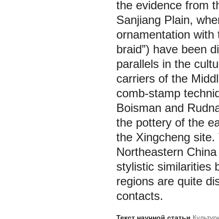
the evidence from th
Sanjiang Plain, wher
ornamentation with
braid”) have been d
parallels in the cu
carriers of the Midd
comb-stamp techniq
Boisman and Rudnaya
the pottery of the 
the Xingcheng site.
Northeastern China a
stylistic similariti
regions are quite di
contacts.
Текст научной статьи
Культур