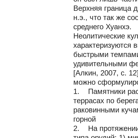
Верхняя граница да
н.э., что так же с
среднего Хуанхэ.
Неолитические кул
характеризуются в
быстрыми темпами
удивительными фе
[Алкин, 2007, с. 1
можно сформулиров
1. Памятники рас
террасах по берега
раковинными кучам
горной
2. На протяжении
типа орудий: 1) ми