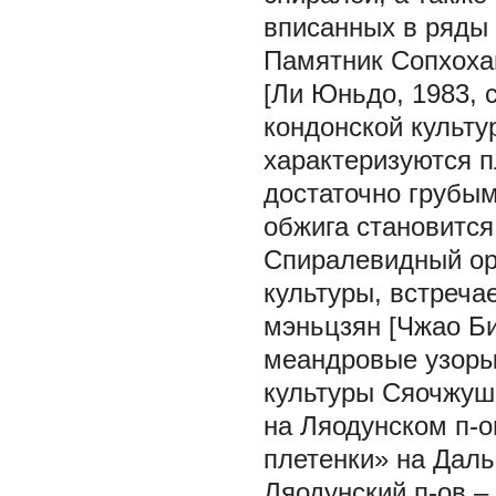
вписанных в ряды 
Памятник Сопхохан
[Ли Юньдо, 1983, с
кондонской культу
характеризуются 
достаточно грубым
обжига становится
Спиралевидный ор
культуры, встречае
мэньцзян [Чжао Бин
меандровые узоры
культуры Сяочжуша
на Ляодунском п-о
плетенки» на Даль
Ляодунский п-ов –