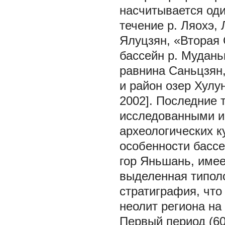
насчитывается оди
течение р. Ляохэ,
Ялуцзян, «Вторая 
бассейн р. Мудань
равнина Саньцзян,
и район озер Хулу
2002]. Последние 
исследованными и 
археологических ку
особенности бассей
гор Яньшань, имее
выделенная типол
стратиграфия, что
неолит региона на
Первый период (600