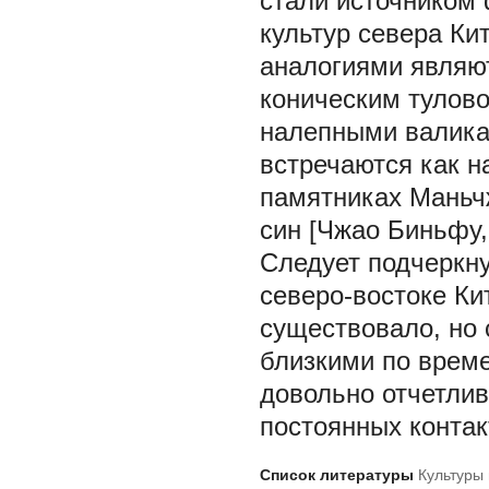
стали источником
культур севера Кит
аналогиями являют
коническим тулов
налепными валика
встречаются как н
памятниках Маньчж
син [Чжао Биньфу, 
Следует подчеркну
северо-востоке Ки
существовало, но 
близкими по време
довольно отчетлив
постоянных контак
Список литературы
Культуры 