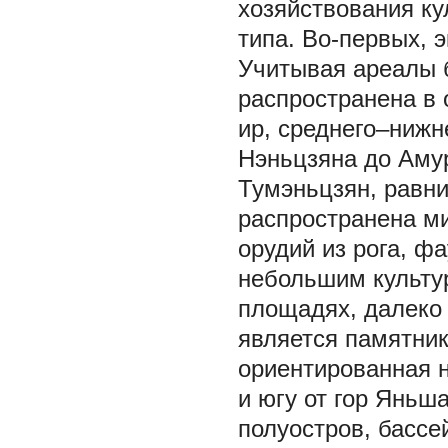
хозяйствования ку
типа. Во-первых, 
Учитывая ареалы 
распространена в 
ир, среднего–нижне
Нэньцзяна до Амур
Тумэньцзян, равни
распространена ми
орудий из рога, ф
небольшим культу
площадях, далеко 
является памятник
ориентированная н
и югу от гор Яньш
полуостров, бассе