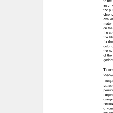
to the
insuff
the pu
chrono
availa
materi
on the
the co
the Kh
for th
color 
the av
of the
goddes
Текс
серед
Птицы
матер
религ
надел
олице
вестн
отнош
хакас