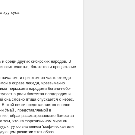
х хуу хус».
 и среди других сибирских народов. В
иносит счастье, богатство и процветание
 началом, и при этом он часто отожде
мой в образе лебедя, чрезвычайно
гими тюркскими народами богини-небо-
ступает в роли божества плодородия и
й она словно птица спускается с небес.
 В этой связи представляется вполне
ини
Умай
, представляемой в
нию, образ рассматриваемого божества
о том, что «в тюркоязычном мире он
 хуу/к, уу со значением ‘мифическая или
ледующем развитии этот образ