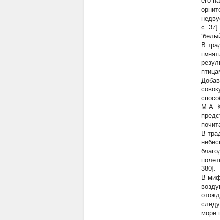
его н
орнит
недву
с. 37
‘белый
В тра
понят
резул
птица
Добав
совок
спосо
М.А. 
предс
почит
В тра
небес
благо
полете
380].
В миф
возду
отожд
следу
море 