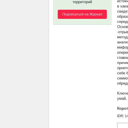
исток
территорий
в хак
свиде
Подписаться на Журнал
образ
серед
Основ
-отры
метод
анали
мифор
опере
главн
причи
орнит
себе 
семио
обряд
умай
,
Корот
IDR: 