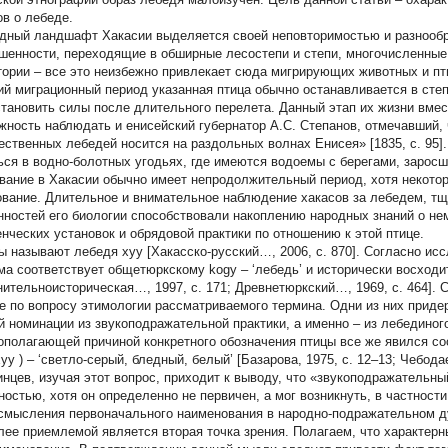
ов о лебеде.
дный ландшафт Хакасии выделяется своей неповторимостью и разнообр
шенности, переходящие в обширные лесостепи и степи, многочисленные 
тории – все это неизбежно привлекает сюда мигрирующих животных и пти
ий миграционный период указанная птица обычно останавливается в степ
становить силы после длительного перелета. Данный этап их жизни вме
жность наблюдать и енисейский губернатор А.С. Степанов, отмечавший, 
ественных лебедей носится на раздольных волнах Енисея» [1835, с. 95]
ься в водно-болотных угодьях, где имеются водоемы с берегами, зарос
вание в Хакасии обычно имеет непродолжительный период, хотя некотор
ование. Длительное и внимательное наблюдение хакасов за лебедем, тщ
нностей его биологии способствовали накоплению народных знаний о н
енческих установок и обрядовой практики по отношению к этой птице.
ы называют лебедя
хуу
[Хакасско-русский…, 2006, с. 870]. Согласно ис
ма соответствует общетюркскому
kogy
– ‘лебедь’ и исторически восход
нительноисторическая…, 1997, с. 171; Древнетюркский…, 1969, с. 464]. 
е по вопросу этимологии рассматриваемого термина. Одни из них прид
й номинации из звукоподражательной практики, а именно – из лебединог
ополагающей причиной конкретного обозначения птицы все же явился с
хуу
) – ‘светло-серый, бледный, белый’ [Базарова, 1975, с. 12–13; Чебодае
инцев, изучая этот вопрос, приходит к выводу, что «звукоподражательн
ностью, хотя он определенно не первичен, а мог возникнуть, в частност
смысления первоначального наименования в народно-подражательном духе
лее приемлемой является вторая точка зрения. Полагаем, что характер