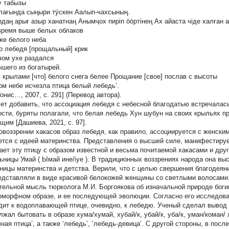
у табызы
лағында сыңыри тӱскен Аалып-чахсының.
рдаң арығ азыр ханатнаң Анымҷох пирiп ӧӧртiнең Ах айаста чiде халған а
 время выше белых облаков
иже белого неба
о лебедя [прощальный] крик
вом ухе раздался
чшего из богатырей.
 крылами [что] белого снега белее Прощание [свое] послав с высоты
ом небе исчезла птица белый лебедь’.
онис…, 2007, с. 291] (Перевод автора).
ет добавить, что ассоциация лебедя с небесной благодатью встречалась
ости, буряты полагали, что белая лебедь
Хун шубун
на своих крыльях пр
щим [Дашиева, 2021, с. 97].
овоззрении хакасов образ лебедя, как правило, ассоциируется с женским
ется с идеей материнства. Представления о высшей силе, манифестируе
ает эту птицу с образом известной и весьма почитаемой хакасами и дру
льницы
Умай
(
Ымай ине/iye
). В традиционных воззрениях народа она вы
ницы материнства и детства. Верили, что с целью свершения благодеяни
едставляли в виде красивой белокожей женщины со светлыми волосами.
тельной мысль тюрколога М.И. Боргоякова об изначальной природе бог
оморфном образе, и ее последующей эволюции. Согласно его исследова
дит к водоплавающей птице, очевидно, к лебедю. Ученый сделал вывод 
лжал бытовать в образе хума/хумай, хубай/к, убай/к, уба/к, уман/коман/
чная птица’, а также ‘лебедь’, ‘лебедь-девица’. С другой стороны, в пос