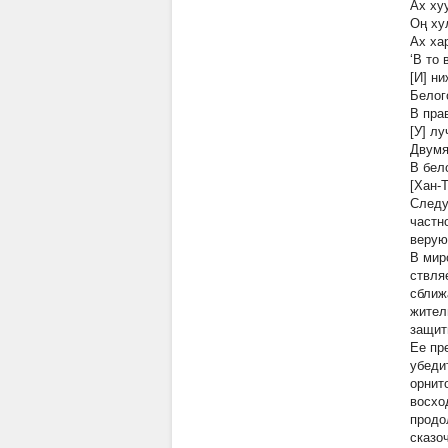
Ах ху
Оң ху
Ах ха
‘В то
[И] н
Белог
В пра
[У] лу
Двумя
В бел
[Хан-Т
Следу
частн
верую
В мир
ствля
сближ
жите
защит
Ее пр
убеди
орнит
восхо
продо
сказо