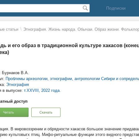
Подписки
\
ые статьи
Этнография. Жизнь народа. Обычаи. Образ жизни. Фолькло
дь и его образ в традиционной культуре хакасов (конец
ека)
: Бурнаков В.А.
ал:
Проблемы археологии, этнографии, антропологии Сибири и сопредел
ка:
Этнография
я в выпуске:
т.XXVIII, 2022 года.
атный доступ
Читать
Скачать
В мировоззрении и обрядности хакасов большое значение придавал
орию культовыгх птиц. Мифо-ритуальные функции этого видного предста