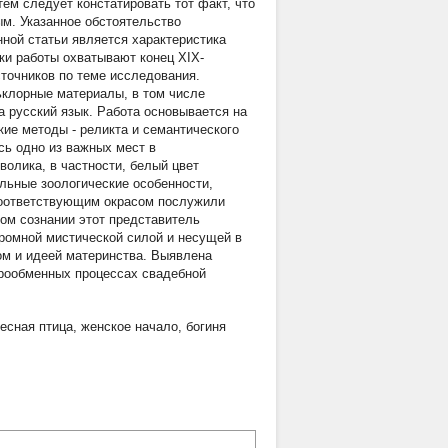
тем следует констатировать тот факт, что
ым. Указанное обстоятельство
нной статьи является характеристика
ки работы охватывают конец XIX-
точников по теме исследования.
клорные материалы, в том числе
а русский язык. Работа основывается на
ие методы - реликта и семантического
сь одно из важных мест в
олика, в частности, белый цвет
льные зоологические особенности,
соответствующим окрасом послужили
ом сознании этот представитель
ромной мистической силой и несущей в
ом и идеей материнства. Выявлена
арообменных процессах свадебной
есная птица
,
женское начало
,
богиня