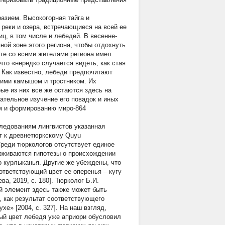
азием. Высокогорная тайга и
реки и озера, встречающиеся на всей ее
ц, в том числе и лебедей. В весенне-
ной зоне этого региона, чтобы отдохнуть
сте со всеми жителями региона имел
что «нередко случается видеть, как стая
. Как известно, лебеди предпочитают
шими камышом и тростником. Их
ые из них все же остаются здесь на
ательное изучение его повадок и иных
ем и формированию миро-864
следованиям лингвистов указанная
ит к древнетюркскому
Quyu
Среди тюркологов отсутствует единое
ерживаются гипотезы о происхождении
о курлыканья. Другие же убеждены, что
оответствующий цвет ее оперенья –
кугу
ва, 2019, с. 180]. Тюрколог Б.И.
ый элемент здесь также может быть
и, как результат соответствующего
» [2004, с. 327]. На наш взгляд,
ный цвет лебедя уже априори обусловил