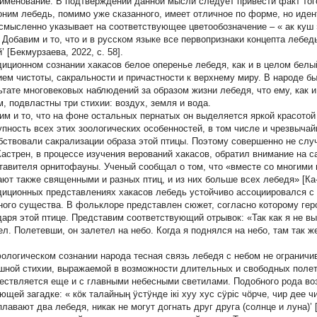
аименование. В подтверждении данной мысли следует привести факт того
оним лебедь, помимо уже сказанного, имеет отличное по форме, но иден
смысленно указывает на соответствующее цветообозначение – «
ак куш
]. Добавим и то, что и в русском языке все первопризнаки концепта лебе
’ [Бекмурзаева, 2022, с. 58].
диционном сознании хакасов белое оперенье лебедя, как и в целом белый
ием чистоты, сакральности и причастности к верхнему миру. В народе 
ьтате многовековых наблюдений за образом жизни лебедя, что ему, как
м, подвластны три стихии: воздух, земля и вода.
им и то, что на фоне остальных пернатых он выделяется яркой красотой
упность всех этих зоологических особенностей, в том числе и чрезвыча
бствовали сакрализации образа этой птицы. Поэтому совершенно не слу
Кастрен, в процессе изучения верований хакасов, обратил внимание на с
тавителя орнитофауны. Ученый сообщал о том, что «вместе со многими 
ают также священными и разных птиц, и из них больше всех лебедя» [Ка-с
диционных представлениях хакасов лебедь устойчиво ассоциировался с 
ного существа. В фольклоре представлен сюжет, согласно которому гер
даря этой птице. Представим соответствующий отрывок: «Так как я не в
л. Полетевши, он залетел на небо. Когда я поднялся на небо, там так же,
ологическом сознании народа тесная связь лебедя с небом не огранич
шной стихии, выражаемой в возможности длительных и свободных полето
ествляется еще и с главными небесными светилами. Подобного рода во
ющей загадке: «
кöк талайның ÿстÿнде iкi хуу хус сÿрiс чöрче, чир дее 
плавают два лебедя, никак не могут догнать друг друга (солнце и луна)’ 