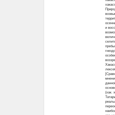
хакас
Приро
возвы
терри
осенн
и вос
возмо
велич
селит
пребы
гнезд
особе
воззр
Хакас
лексе
[Срав
мнени
данно
основ
(хак.
Татар
реаль
перео
наибо