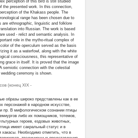
perception of this bird is still studied
f the presented work. In this connection,
al perception of the Khakass people. The
chronological range has been chosen due to
 are ethnographic, linguistic and folklore
translation into Russian. The work is based
are used - relict and semantic analysis. In
ortant role in the mytho-ritual complex of
e color of the operculum served as the basis
izing it as a waterfowl, along with the white
logical consciousness, this representative of
g grace in itself. It is proved that the image
A semiotic connection with the celestial
 of wedding ceremony is shown.
ов (конец XIX -
ые образы широко представлены как в ее
х персонажей в народном искусстве,
и пр. В мифологическом сознании птицы
емиургов либо их помощников, тотемов,
ультурных героев, ездовых животных,
птица имеет сакральный статус и в
 хакасы. Необходимо отметить, что в
ктеризовать традиционные представления