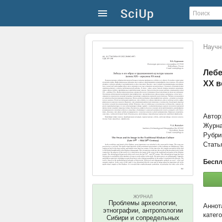
Научн
Лебе
XX в
Автор
Журн
Рубри
Стать
Беспл
ЖУРНАЛ
Проблемы археологии,
этнографии, антропологии
катег
Сибири и сопредельных