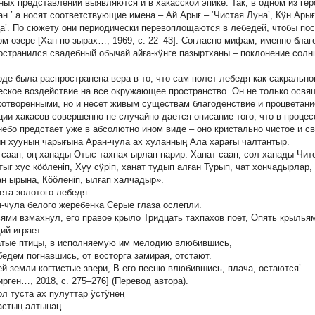
ных представлений выявляются и в хакасской эпике. Так, в одном из ге
ан
’
а
носят соответствующие имена –
Ай Apығ
– ‘Чистая Луна’,
Кӱн Арығ
а’. По сюжету они периодически перевоплощаются в лебедей, чтобы пос
ом озере [Хан по-зырах…, 1969, с. 22–43]. Согласно мифам, именно бла
остранился свадебный обычай
айға-кӱнге пазыртханы
– поклонение солнц
оде была распространена вера в то, что сам полет лебедя как сакральн
еское воздействие на все окружающее пространство. Он не только освя
хотворенными, но и несет живым существам благоденствие и процветани
ции хакасов совершенно не случайно дается описание того, что в проце
небо предстает уже в абсолютно ином виде – оно кристально чистое и св
н хууның чарығына Аран-чула ах хуланның Ала харағы чалтантыр.
 саап, оң ханады Отыс тахпах ырлап парир. Ханат саап, сол ханады Чито
тыг хус кӧӧленiп, Хуу сӱрiп, ханат тудып алған Турып, чат хончадырлар,
ан ырына, Кӧӧленiп, ылғап халчадыр».
вета золотого лебедя
н-чула белого жеребенка Серые глаза ослепли.
ями взмахнул, его правое крыло Тридцать тахпахов поет, Опять крылья
ий играет.
тые птицы, в исполняемую им мелодию влюбившись,
бедем погнавшись, от восторга замирая, отстают.
ей земли когтистые звери, В его песню влюбившись, плача, остаются’.
ирген…, 2018, с. 275–276] (Перевод автора).
ол туста ах пулуттар ӱстӱнең
астың алтынаң