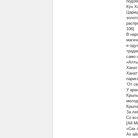
подоб
Кӱн Х
Цариц
золот
распр
106].
В нар
магич
и оду
тради
само 
«Алты
Ханат
Ханат
париғ
‘От с
У ара
Крыль
мелод
Крыла
За ле
Со вс
[Ай М
«Сах 
Ах ай