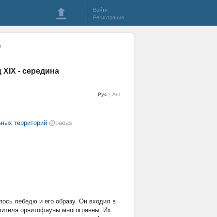
Войти
Регистрация
р
 XIX - середина
Рус
Анг
ьных территорий
@paeas
ось лебедю и его образу. Он входил в
вителя орнитофауны многогранны. Их