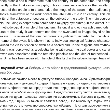
 deep archaic and number more than one century. At the same time, the complex 
iciently in the Khakass ethnography. This circumstance indicates the novelty o
rpose of this article is to characterize the image of the swan in the tradition
logical framework of the work covers the late 19th - mid 20th century. This 
bility of the database of sources on the subject of the study. The main sources
als, including excerpts from heroic tales (alyptyg nymakhtar) in the author ’s 
 methodological principle of historicism. Historical and ethnographic methods 
urse of the study, it was determined that the swan and its image played an imp
akass. It is revealed that ornithochromatic symbolism, in particular, the whit
e name of the swan. It is shown that its individual zoological features character
caused the classification of swan as a sacred bird. In the religious and mytho
ifauna was perceived as a celestial being with great mystical power and carryin
 swan was associated with the feminine principle and the idea of motherhood. 
s Umai has been revealed. The role of this bird in the gift-exchange rituals
т научной статьи
Лебедь и его образ в традиционной культуре хакас
ина XX века)
 занимают важное место в культуре многих народов мира. Орнитоморфн
иальной, так и духовной сферах. Пернатые являются одними из ключевы
иозно-мифологических представлениях, обрядовой практике, фольклоре 
яются разнообразными функциями. Нередко они выступают в качестве д
творения души человека, воплощения всевозможных божеств и духов, к
иков и т.д. Одним из таковых является лебедь. Во многих культурах эта 
ении нее есть множество специальных обрядов. Не стали исключением и
ской этнографии образ лебедя малоизучен. Цель данной статьи – охара