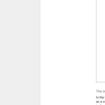
The sw
In the
as a c