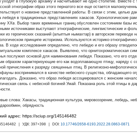
и уходят в глубокую архаику и насчитывают не одно столетие. Вместе с 
асской этнографии образ этого пернатого все еще остается малоизученн
тельствует о новизне представленной работы. В связи с этим, целью да
а лебедя в традиционных представлениях хакасов. Хронологические рам
ину XXв. Выбор таких временных границ обусловлен состоянием базы ис
ными источниками выступают этнографические, лингвистические и фоль
вки из героических сказаний (алыптыя нымахтар) в авторском переводе н
ологическом принципе историзма. Используются историко-этнографическ
за. В ходе исследования определено, что лебедю и его образу отводило
итуальном комплексе хакасов. Выявлено, что орнитохроматическая симв
нья послужил основой для наименования лебедя. Показано, что его отде
ым образом характеризующие его как водоплавающую птицу, наряду с 
ной причисления к разряду священных птиц. В религиозно-мифологическ
офауны воспринимался в качестве небесного существа, обладающего ог
благодать. Доказано, что образ лебедя ассоциировался с женским начал
тическая связь с небесной богиней Умай. Показана роль этой птицы в д
ности.
Хакасы
,
традиционная культура
,
мировоззрение
,
лебедь
,
неб
дарообмен
,
обрядность
кий адрес: https://sciup.org/145146482
145146482
| УДК:
397+398
| DOI:
10.17746/2658-6193.2022.28.0863-0871