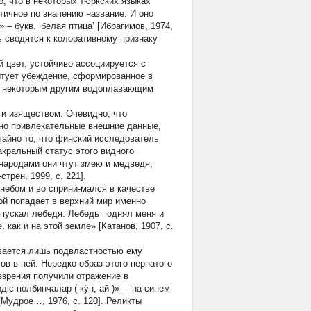
, что в некоторых тюркских языках
тичное по значению название. И оно
» – букв. ‘белая птица’ [Ибрагимов, 1974,
дь сводятся к колоративному признаку
 цвет, устойчиво ассоциируется с
бытует убеждение, сформированное в
 и некоторым другим водоплавающим
 и изяществом. Очевидно, что
йно привлекательные внешние данные,
чайно то, что финский исследователь
акральный статус этого видного
народами они чтут змею и медведя,
трен, 1999, с. 221].
небом и во сприни-мался в качестве
ой попадает в верхний мир именно
ыпускал лебедя. Лебедь поднял меня и
 как и на этой земле» [Катанов, 1907, с.
ивается лишь подвластностью ему
в в ней. Нередко образ этого пернатого
ззрения получили отражение в
чидiс полбинҷалар
(
кÿн, ай
)» – ‘на синем
[Мудрое…, 1976, с. 120]. Реликты