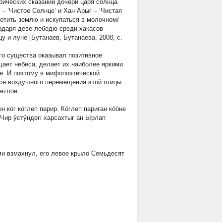
роических сказаний дочери царя солнца
– ‘Чистое Солнце’ и
Хан Арығ
– ‘Чистая
етить землю и искупаться в молочном/
годаря деве-лебедю среди хакасов
у и луне [Бутанаев, Бутанаева, 2008, с.
ого существа оказывал позитивное
щает небеса, делает их наиболее яркими
е. И поэтому в мифопоэтической
ссе воздушного перемещения этой птицы
етлое:
н кӧг кӧглеп парир. Кӧглеп париған кӧӧне
 Чир ÿстÿндегi харсахтығ аң Ырлап
ми взмахнул, его левое крыло Семьдесят