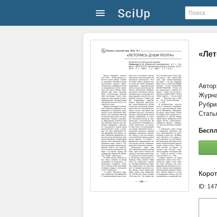
«Лет
Автор
Журн
Рубри
Стать
Беспл
Корот
ID: 14