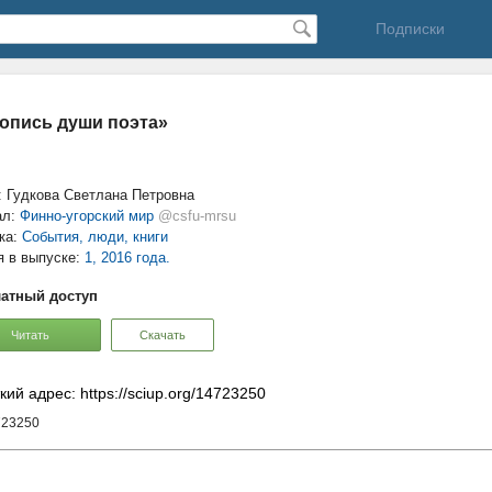
Подписки
опись души поэта»
: Гудкова Светлана Петровна
ал:
Финно-угорский мир
@csfu-mrsu
ка:
События, люди, книги
я в выпуске:
1, 2016 года.
атный доступ
Читать
Скачать
кий адрес: https://sciup.org/14723250
723250