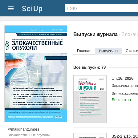
Выпуски журнала
- Злока
Главная
Стать
Выпуски
79
Все выпуски: 79
1 т.16, 2026
Злокачествен
Выпуск журнала
Бесплатно
@malignanttumors
Злокачественные опухоли
3S2-2 т.15, 20