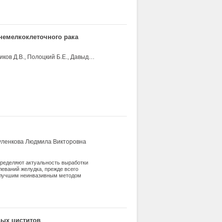
немелкоклеточного рака
Мамичев И.А., Богуш Т.А., Вихлянцева Н.О., Кирсанов В.Ю., Новиков Д.В., Полоцкий Б.Е., Давыдов М.М.
уленкова Людмила Викторовна
пределяют актуальность выработки
леваний желудка, прежде всего
аилучшим неинвазивным методом
кие тесты для диагностики H. pylori и
иболее перспективной стратегией снижения
вых циститов