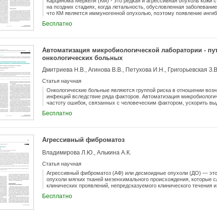
Карцинома Меркеля (КМ) - это редкая и агрессивная опухоль кожи
степени (11,7% и 17,6%). При медиане времени наблюдения 22,6 ме
на поздних стадиях, когда летальность, обусловленная заболевание
была достоверно лучше по сравнению с двойной иммунотерапией (15
что КМ является иммуногенной опухолью, поэтому появление инги
абсолютных цифрах была в пользу иммунотаргетной терапии (37,5% 
ответа изменило лечебные принципы больных распространенной КМ
Бесплатно
достигнута ни в одной из когорт. Выводы: Комбинации Ниво-Ипи и
первые результаты применения в России анти-PD-L1 антитела аве
хорошо переносимыми в реальной практике у пациентов с мПКР и
и / и ли местно-распространенной КМ в рамках программы раннего 
прогнозом. Терапия Аве-Акси была ассоциирована со значимым у
сравнению с Ниво-Ипи.
Автоматизация микробиологической лаборатории - пу
онкологических больных
Дмитриева Н.В., Агинова В.В., Петухова И.Н., Григорьевская З.В
Статья научная
Онкологические больные являются группой риска в отношении воз
инфекций вследствие ряда факторов. Автоматизация микробиологич
частоту ошибок, связанных с человеческим фактором, ускорить в
начать антибиотикотерапию, что приведет к снижению летальности
Бесплатно
Агрессивный фиброматоз
Владимирова Л.Ю., Алькина А.К.
Статья научная
Агрессивный фиброматоз (АФ) или десмоидные опухоли (ДО) — это
опухоли мягких тканей мезенхимального происхождения, которые с
клинических проявлений, непредсказуемого клинического течения и
одобренных методов лечения. Это группа ЗНО редко встречается в к
Бесплатно
чем диагностика и опции лечения данной патологии существенно ог
стандартного подхода к ведению больных с АФ, поэтому в зависимо
симптомов и риска развития осложнений и прогрессирования подби