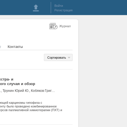
Войти
Регистрация
Журнал
Контакты
2
Сортировать
стра- и
ого случая и обзор
Астафьева Людмила И., Калинин Павел Л., Михайлов Никита И., Трунин Юрий Ю., Кобяков Григорий Л., Насхлеташвили Давид Р., Шишкина Людмила В., Тропинская Ольга Ф.
ующей карциномы гипофиза с
енту было проведено комбинированное
урсов паллиативной химиотерапии (ПХТ) и
ия, терапия каберголином и аналогами
ния опухоли. На фоне лучевой терапии
апия приводила к уменьшению