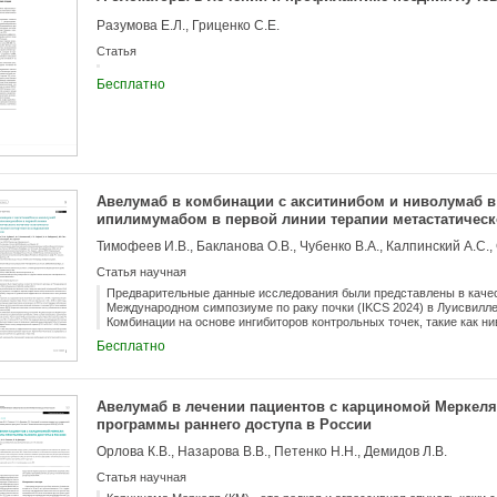
Разумова Е.Л., Гриценко С.Е.
Статья
Бесплатно
Авелумаб в комбинации с акситинибом и ниволумаб в
ипилимумабом в первой линии терапии метастатическ
рака: ретроспективное когортное исследование реаль
Статья научная
Предварительные данные исследования были представлены в качес
Международном симпозиуме по раку почки (IKCS 2024) в Луисвилле 
Комбинации на основе ингибиторов контрольных точек, такие как 
авелумаб-акситиниб (Аве-Акси), являются стандартом терапии пер
Бесплатно
светлоклеточного почечно-клеточного рака (мПКР). Сведения о ср
безопасности этих режимов в реальной практике ограничены. Метод
исследование были включены 102 пациента с мПКР и промежуточны
получивших терапию Ниво-Ипи (n = 51) или Аве-Акси (n = 51) с 201
Авелумаб в лечении пациентов с карциномой Меркеля
по исходным характеристикам, включая риск по IMDC и сопутств
программы раннего доступа в России
точками были частота нежелательных явлений, связанных с лечени
без прогрессирования (ВБП). Вторичные конечные точки включали 
Орлова К.В., Назарова В.В., Петенко Н.Н., Демидов Л.В.
медиану общей выживаемости (ОВ). Результаты: Основные характ
когортами. Медиана возраста в общей популяции составила 63,4 г
Статья научная
мужчинами, в 61% случаев описывались хронические заболевания 
всех НЯ была похожей в когортах Ниво-Ипи и Аве-Акси (62,7% и 68,