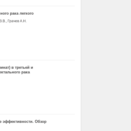
ания не только в крови, но и в
ного рака легкого
.В., Грачев А.Н.
инат) в третьей и
ектального рака
ие эффективности. Обзор