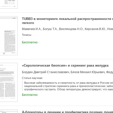
TUBB3 в мониторинге локальной распространенности 
легкого
Тезисы
Бесплатно
«Серологическая биопсия» и скрининг рака желудка
Бордин Дмитрий Станиславович, Бяхов Михаил Юрьевич, Фед
Статья научная
Высокая заболеваемость и смертность от рака желудка в России о
национальной стратегии скрининга рака и пренеопластических забо
атрофического гастрита. Обзор литературы демонстрирует, что н
выявления лиц с высоким риском рака желудка признаны серологичес
Бесплатно
маркеров атрофии пепсиногенов. Эрадикация H. pylori является на
заболеваемости раком желудка.
А-блокаторы в лечении и профилактике поздних луче