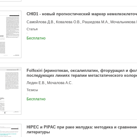
пациенток рекомендовано проведение расширенных методов тестиров
опухолевой ткани.
CHID1 - новый прогностический маркер немелкоклеточ
Самойлова Д.В., Ковалева О.В., Рашидова М.А., Мочальникова В
Статья
Бесплатно
Folfoxiri (иринотекан, оксалиплатин, фторурацил и фол
последующих линиях терапии метастатического колор
Ледин Е.В., Мочалова А.С.
Тезисы
Бесплатно
HIPEC и PIPAC при раке желудка: методика и сравнен
литературы