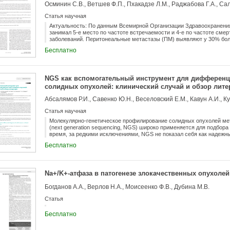
Осминин С.В., Ветшев Ф.П., Пхакадзе Л.М., Раджабова Г.А., Са
Статья научная
Актуальность: По данным Всемирной Организации Здравоохранения 
занимал 5‑е место по частоте встречаемости и 4‑е по частоте смер
заболеваний. Перитонеальные метастазы (ПМ) выявляют у 30% бо
медиана общей выживаемости у пациентов с ПМ составляет 3–6 мес
Бесплатно
месяцев при использовании системной химиотерапии. Доставка с
препаратов напрямую в брюшную полость повышает эффективност
побочных эффектов. Сегодня в мире применяют разнообразные ф
Цель: Оценить эффективность гипертермической внутрибрюшной х
NGS как вспомогательный инструмент для дифференц
внутрибрюшной химиотерапии под давлением (PIPAC) в лечении ПМ
солидных опухолей: клинический случай и обзор лит
отечественных и зарубежных публикаций, посвященных HIPEC и PI
Материалы и методы: Были изучены и проанализированы статьи в б
Science по ключевым запросам: «рак желудка», «канцероматоз», «
“PIPAC”. Выводы: Наилучшие результаты были достигнуты при испо
Статья научная
предоперационной химиотерапии с последующим проведением ЦРХ 
являются перспективными и требуют дальнейшего изучения с про
Молекулярно-генетическое профилирование солидных опухолей ме
рандомизированных проспективных исследований для оценки их ле
(next generation sequencing, NGS) широко применяется для подбора
время, за редкими исключениями, NGS не показал себя как надеж
диагностики заболеваний. Однако некоторые типы опухолей имеют 
Бесплатно
выявление может послужить поводом для уточнения диагноза с пр
Примером таких мутаций являются специфические нарушения в ге
при раке легкого. В описываемом клиническом случае у пациентки
кожи. Молекулярно-генетическое профилирование выявило делецию 
Nа+/K+-атфаза в патогенезе злокачественных опухоле
поводом для проведения дополнительных гистологических исследов
аденокарциномы легкого; это демонстрирует возможность использо
Богданов А.А., Верлов Н.А., Моисеенко Ф.В., Дубина М.В.
профилирования в качестве вспомогательного метода дифференцир
Статья
Бесплатно