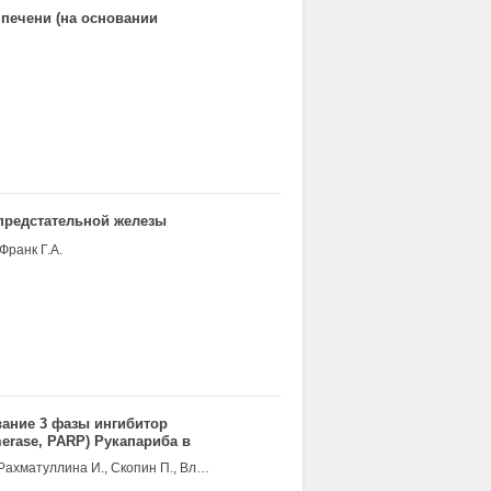
печени (на основании
предстательной железы
Франк Г.А.
ание 3 фазы ингибитор
erase, PARP) Рукапариба в
циноме яичника с
Моисеенко В., Дворкин М., Феденко А., Лисянская А., Орлов С., Рахматуллина И., Скопин П., Владимиров В., Тенкерсли К., Малоуни Л., Гобл С., Доусон А., Джордано Х., Оза А.М., Кристелейт Р.С.
A2