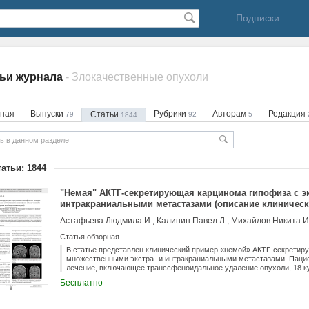
Подписки
ьи журнала
- Злокачественные опухоли
вная
Выпуски
Рубрики
Авторам
Редакция
Статьи
79
92
5
1844
татьи: 1844
"Немая" АКТГ-секретирующая карцинома гипофиза с эк
интракраниальными метастазами (описание клиническ
литературы)
Статья обзорная
В статье представлен клинический пример «немой» АКТГ-секретир
множественными экстра- и интракраниальными метастазами. Паци
лечение, включающее транссфеноидальное удаление опухоли, 18 к
3 курса стереотаксического облучения (СРТ) первичного образован
Бесплатно
соматостатина. Больной прожил 2 года и 9 месяцев после обнаруже
отмечалось уменьшение размеров первичной опухоли, а химиотер
метаболической активности метастазов.