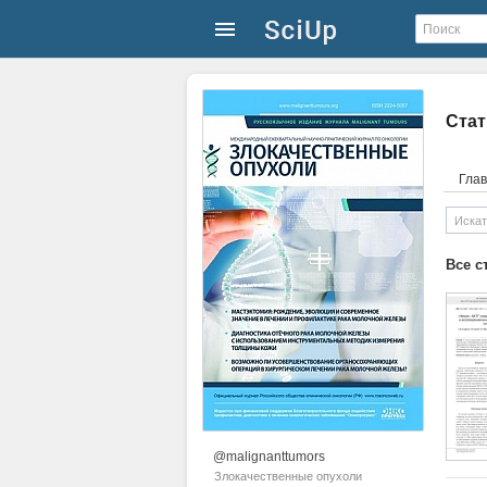
Стат
Гла
Все с
@malignanttumors
Злокачественные опухоли