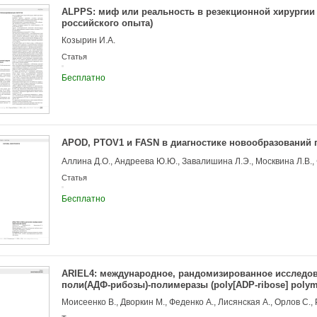
ALPPS: миф или реальность в резекционной хирургии 
российского опыта)
Козырин И.А.
Статья
Бесплатно
APOD, PTOV1 и FASN в диагностике новообразований 
Аллина Д.О., Андреева Ю.Ю., Завалишина Л.Э., Москвина Л.В., 
Статья
Бесплатно
ARIEL4: международное, рандомизированное исследов
поли(АДФ-рибозы)-полимеразы (poly[ADP-ribose] polym
сравнении с химиотерапией при рецидивирующей кар
герминальной/соматической мутацией BRCA1 или BRC