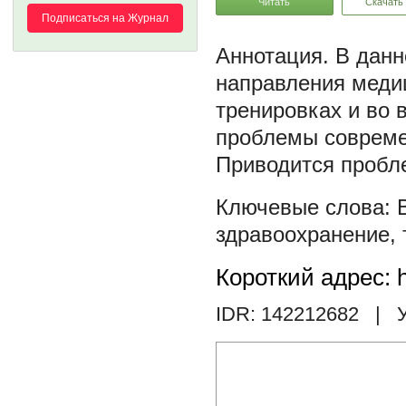
Читать
Скачать
Подписаться на Журнал
В данн
направления меди
тренировках и во
проблемы совреме
Приводится пробл
здравоохранение
,
Короткий адрес: h
IDR: 142212682
| У