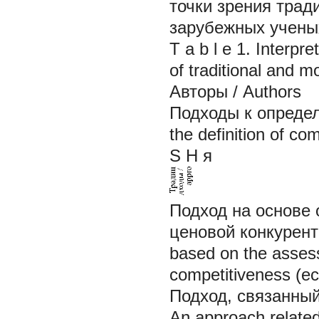
точки зрения трад
зарубежных учены
T a b l e 1.
Interpre
of traditional and 
Авторы / Authors
Подходы к определ
the definition of co
S Н я
Подход на основе
ценовой конкурент
based on the asses
competitiveness (e
Подход, связанный
An approach relate