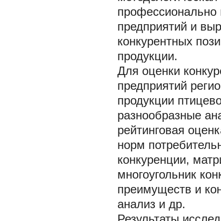
профессионально 
предприятий и вы
конкурентных поз
продукции.
Для оценки конку
предприятий реги
продукции птицев
разнообразные ан
рейтинговая оценк
норм потребитель
конкуренции, матр
многоугольник кон
преимуществ и ко
анализ и др.
Результаты иссле