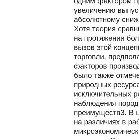
одним фактором п
увеличению выпуск
абсолютному сниже
Хотя теория срав
на протяжении бол
вызов этой концеп
торговли, предпол
факторов производ
было также отмече
природных ресурса
исключительных ре
наблюдения пород
преимуществ3. В 
на различиях в ра
микроэкономическ