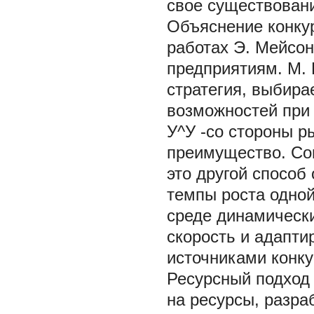
свое существовани
Объяснение конку
работах Э. Мейсон
предприятиям. М. 
стратегия, выбир
возможностей при
У^У -со стороны р
преимущество. Сог
это другой способ
темпы роста одно
среде динамически
скорость и адапт
источниками конку
Ресурсный подход 
на ресурсы, разр