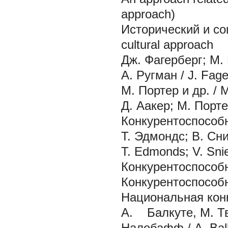
approach)
Исторический и соц
cultural approach
Дж. Фагерберг; М.
А. Ругман / J. Fag
М. Портер и др. / М.
Д. Аакер; М. Портер
Конкурентоспособн
Т. Эдмондс; В. Сни
Т. Edmonds; V. Snie
Конкурентоспособно
Конкурентоспособно
Национальная конк
А. Балкуте, М. Тв
Налебафф / А. Balk