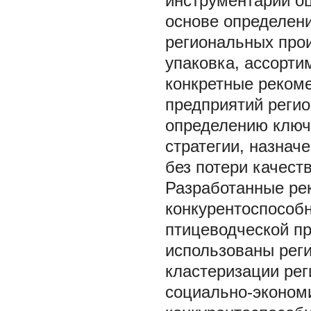
инструментарий оц
основе определени
региональных прои
упаковка, ассорти
конкретные реком
предприятий реги
определению ключ
стратегии, назнач
без потери качест
Разработанные ре
конкурентоспособ
птицеводческой пр
использованы рег
кластеризации рег
социально-экономи