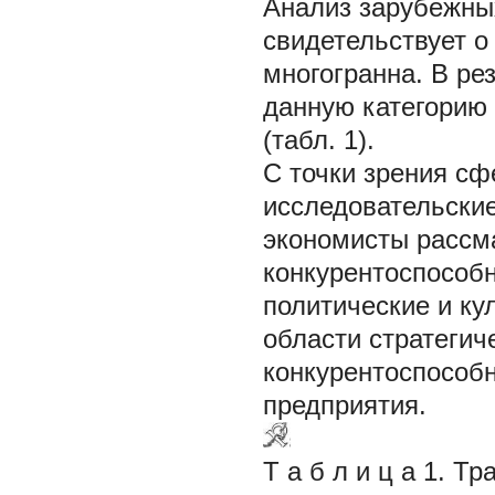
Анализ зарубежны
свидетельствует о
многогранна. В ре
данную категорию
(табл. 1).
С точки зрения сф
исследовательские
экономисты рассм
конкурентоспособн
политические и ку
области стратеги
конкурентоспособн
предприятия.
Т а б л и ц а 1.
Тра