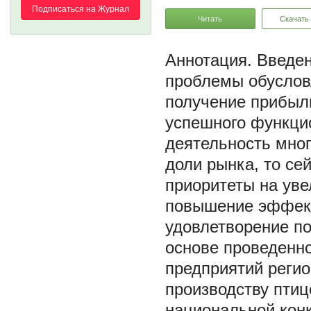
Подписаться на Журнал
Читать
Скачать
Введен
проблемы обуслов
получение прибыл
успешного функци
деятельность мно
доли рынка, то се
приоритеты на уве
повышение эффект
удовлетворение по
основе проведенно
предприятий реги
производству пти
национальной кон