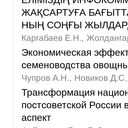
ЖАҚСАРТУҒА БАҒЫТТ
НЫҢ СОҢҒЫ ЖЫЛДАР
Каргабаев Е.Н.,
Жолдангар
Экономическая эффект
семеноводства овощны
Чупров А.Н.,
Новиков Д.С.
Трансформация национ
постсоветской России 
аспект