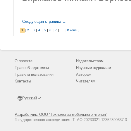
Следующая страница →
|
|
|
|
|
|
|
|
1
2
3
4
5
6
7
...
В конец
О проекте
Издательствам
Правообладателям
Научным журналам
Правила пользования
Авторам
Контакты
Читателям
Русский
Разработчик: ООО "Технологии мобильного чтения"
Государственная аккредитация IT: АО-20230321-12352390637-