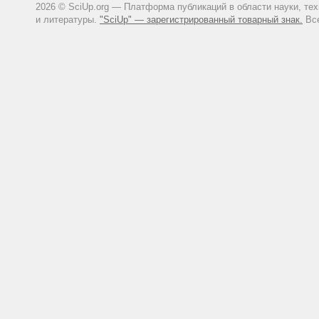
2026 © SciUp.org — Платформа публикаций в области науки, те
и литературы.
"SciUp" — зарегистрированный товарный знак.
Все