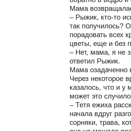
Мама возвращалас
– Рыжик, кто-то и
так получилось? О
порадовать всех к
цветы, еще и без 
– Нет, мама, я не 
ответил Рыжик.
Мама озадаченно в
Через некоторое в
казалось, что и у
может это случило
– Тетя ежиха расс
начала вдруг разг
сорняки, трава, к