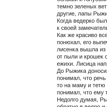
темно зеленых вет
другие, лапы Рыжик
Когда ведерко был
к своей замечател
Как же красиво вс
понюхал, его выпе
лисенка вышла из 
от пыли и крошек 
ежихи. Лисица нап
До Рыжика доносил
понимал, что речь
то на маму и тетю
понимал, что ему 
Недолго думая, Ры
обратно в ведро и 