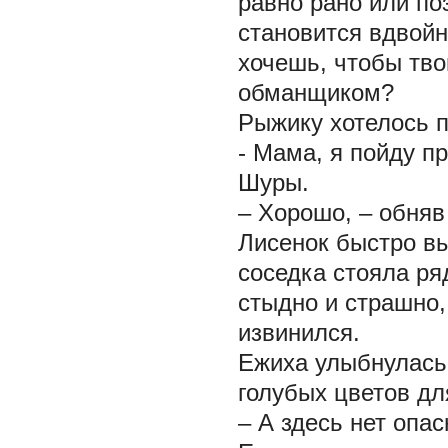
равно рано или поз
становится вдвойн
хочешь, чтобы тво
обманщиком?
Рыжику хотелось п
- Мама, я пойду п
Шуры.
– Хорошо, – обняв
Лисенок быстро вы
соседка стояла ря
стыдно и страшно,
извинился.
Ежиха улыбнулась,
голубых цветов д
– А здесь нет опа