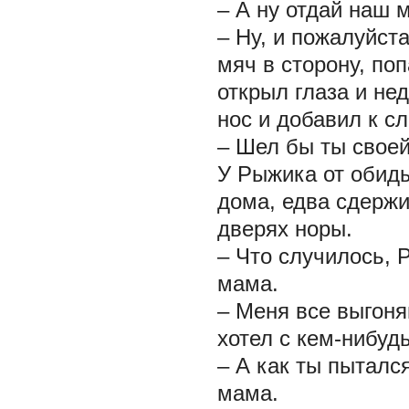
– А ну отдай наш 
– Ну, и пожалуйст
мяч в сторону, по
открыл глаза и не
нос и добавил к с
– Шел бы ты своей
У Рыжика от обиды
дома, едва сдержи
дверях норы.
– Что случилось, 
мама.
– Меня все выгоняю
хотел с кем-нибуд
– А как ты пыталс
мама.