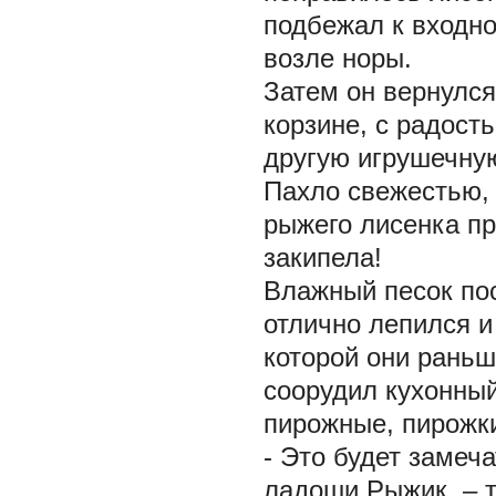
подбежал к входно
возле норы.
Затем он вернулся
корзине, с радост
другую игрушечную
Пахло свежестью, 
рыжего лисенка п
закипела!
Влажный песок по
отлично лепился и
которой они раньш
соорудил кухонный
пирожные, пирожки 
- Это будет замеч
ладоши Рыжик, – т