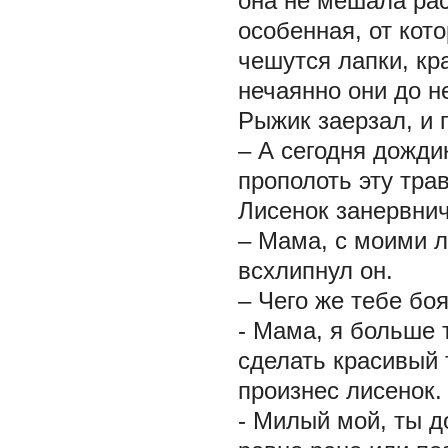
она не мешала рас
особенная, от кот
чешутся лапки, кр
нечаянно они до н
Рыжик заерзал, и 
– А сегодня дожди
прополоть эту тра
Лисенок занервнич
– Мама, с моими л
всхлипнул он.
– Чего же тебе боя
- Мама, я больше т
сделать красивый 
произнес лисенок.
- Милый мой, ты д