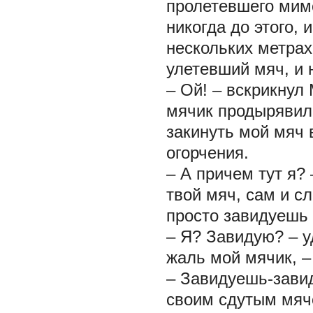
пролетевшего мимо
никогда до этого, 
нескольких метрах
улетевший мяч, и 
– Ой! – вскрикнул
мячик продырявилс
закинуть мой мяч в
огорчения.
– А причем тут я?
твой мяч, сам и с
просто завидуешь 
– Я? Завидую? – у
жаль мой мячик, –
– Завидуешь-завид
своим сдутым мяч