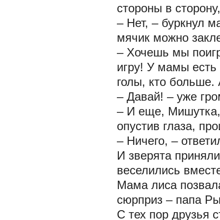
стороны в сторону
– Нет, – буркнул 
мячик можно закле
– Хочешь мы поиг
игру! У мамы есть
голы, кто больше.
– Давай! – уже гр
– И еще, Мишутка,
опустив глаза, пр
– Ничего, – ответи
И зверята приняли
веселились вместе
Мама лиса позвала
сюрприз – папа Ры
С тех пор друзья с