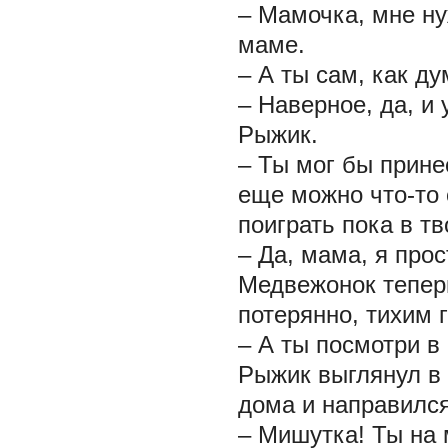
– Мамочка, мне ну
маме.
– А ты сам, как д
– Наверное, да, и 
Рыжик.
– Ты мог бы прине
еще можно что-то 
поиграть пока в тв
– Да, мама, я прос
Медвежонок теперь
потерянно, тихим 
– А ты посмотри в 
Рыжик выглянул в 
дома и направился
– Мишутка! Ты на 