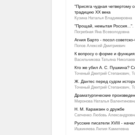
"Присяга чудная четвертому с
традицию XX века
Кузина Наталья Владимировна
"Прощай, немытая Россия...".
Погребная Яна Всеволодовна
Агния Барто - посол советско
Попов Алексей Дмитриевич
К вопросу о форме и функция
Васильчикова Татьяна Николаев
Кто же убил А. С. Пушкина? 
Точеный Дмитрий Степанович,
Т
Ж. Дантес перед судом истор
Точеный Дмитрий Степанович,
Т
Драматургические произведен
Миронова Наталья Валентиновн
Н. М. Карамзин о дружбе
Сапченко Любовь Александровн
Русские писатели XVIII - нача
Ишкиняева Лилия Камилевна