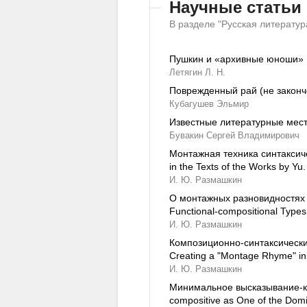
Научные статьи
В разделе "Русская литератур
Пушкин и «архивные юноши»
Летягин Л. Н.
Поврежденный рай (не законч
Кубагушев Эльмир
Известные литературные мест
Бувакин Сергей Владимирович
Монтажная техника синтаксиче
in the Texts of the Works by Yu
И. Ю. Размашкин
О монтажных разновидностях ф
Functional-compositional Types
И. Ю. Размашкин
Композиционно-синтаксические
Creating a "Montage Rhyme" in
И. Ю. Размашкин
Минимальное высказывание-ком
compositive as One of the Domi