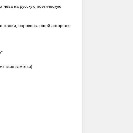
Тютчева на русскую поэтическую
ументации, опровергающей авторство
в"
ические заметки)