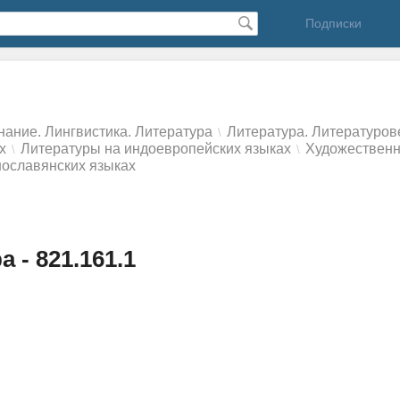
Подписки
нание. Лингвистика. Литература
Литература. Литературо
\
х
Литературы на индоевропейских языках
Художественн
\
\
нославянских языках
 - 821.161.1