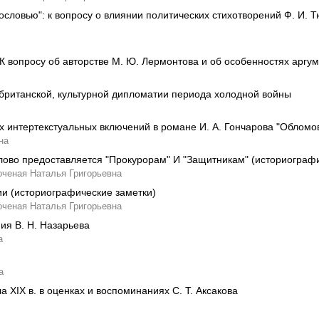
ословью": к вопросу о влиянии политических стихотворений Ф. И. 
 К вопросу об авторстве М. Ю. Лермонтова и об особенностях арг
-британской, культурной дипломатии периода холодной войны
х интертекстуальных включений в романе И. А. Гончарова "Обломо
на
Слово предоставляется "Прокурорам" И "Защитникам" (историограф
оченая Наталья Григорьевна
ии (историографические заметки)
оченая Наталья Григорьевна
ия В. Н. Назарьева
а
а
ла XIX в. в оценках и воспоминаниях С. Т. Аксакова