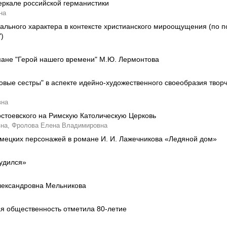
еркале российской германистики
на
ального характера в контексте христианского мироощущения (по п
)
омане "Герой нашего времени" М.Ю. Лермонтова
овые сестры" в аспекте идейно-художественного своеобразия твор
вна
остоевского на Римскую Католическую Церковь
на,
Фролова Елена Владимировна
мецких персонажей в романе И. И. Лажечникова «Ледяной дом»
лудился»
лександровна Мельникова
я общественность отметила 80-летие