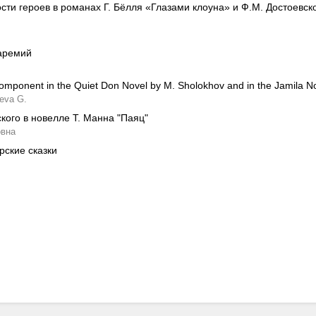
ти героев в романах Г. Бёлля «Глазами клоуна» и Ф.М. Достоевск
аремий
mponent in the Quiet Don Novel by M. Sholokhov and in the Jamila No
eva G.
кого в новелле Т. Манна "Паяц"
овна
рские сказки