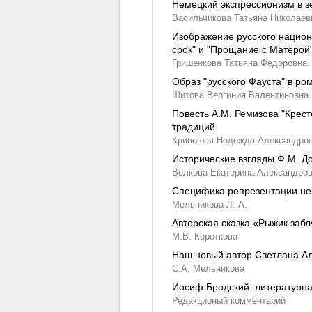
Немецкий экспрессионизм в з
Васильчикова Татьяна Николаев
Изображение русского национ
срок" и "Прощание с Матёрой"
Гришенкова Татьяна Федоровна
Образ "русского Фауста" в р
Шитова Вергиния Валентиновна
Повесть А.М. Ремизова "Крест
традиций
Кривошея Надежда Александро
Исторические взгляды Ф.М. Д
Волкова Екатерина Александров
Специфика репрезентации не
Мельникова Л. А.
Авторская сказка «Рыжик заб
М.В. Короткова
Наш новый автор Светлана А
С.А. Мельникова
Иосиф Бродский: литературна
Редакционый комментарий