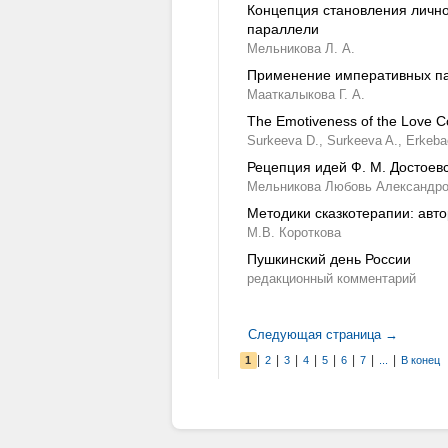
Концепция становления личнос
параллели
Мельникова Л. А.
Применение императивных п
Мааткалыкова Г. А.
The Emotiveness of the Love Co
Surkeeva D.,
Surkeeva A.,
Erkeba
Рецепция идей Ф. М. Достоевс
Мельникова Любовь Александр
Методики сказкотерапии: авто
М.В. Короткова
Пушкинский день России
редакционный комментарий
Следующая страница →
|
|
|
|
|
|
|
|
1
2
3
4
5
6
7
...
В конец