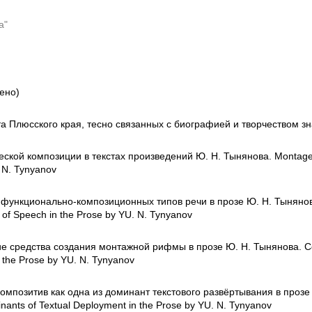
а"
ено)
а Плюсского края, тесно связанных с биографией и творчеством з
ской композиции в текстах произведений Ю. Н. Тынянова. Montage T
. N. Tynyanov
ункционально-композиционных типов речи в прозе Ю. Н. Тынянова.
 of Speech in the Prose by YU. N. Tynyanov
 средства создания монтажной рифмы в прозе Ю. Н. Тынянова. Com
 the Prose by YU. N. Tynyanov
позитив как одна из доминант текстового развёртывания в прозе Ю
nants of Textual Deployment in the Prose by YU. N. Tynyanov