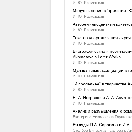
И. Ю. Размашкин
Модус видения в “трилогии” Ю.
И. Ю. Размашкин
Автореминисцентный контекст "
И. Ю. Размашкин
Текстовая организация лиричес
И. Ю. Размашкин
Биографические и поэтические
Akhmatova's Later Works
И. Ю. Размашкин
Музыкальные ассоциации в тек
И. Ю. Размашкин
“И последнее” в творчестве А
И. Ю. Размашкин
Н. А. Некрасов и А. А. Ахматов
И. Ю. Размашкин
Анализ и размышления о ром
Екатерина Николаевна Глущенк
Взгляды П.А. Сорокина и И.А
Столбов Вячеслав Павлович,
Ам