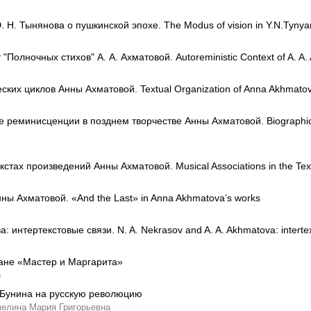
 Н. Тынянова о пушкинской эпохе. The Modus of vision in Y.N.Tynyano
Полночных стихов" А. А. Ахматовой. Autoreministic Context of A. A. 
ких циклов Анны Ахматовой. Textual Organization of Anna Akhmatova
 реминисценции в позднем творчестве Анны Ахматовой. Biographica
стах произведений Анны Ахматовой. Musical Associations in the Tex
нны Ахматовой. «And the Last» in Anna Akhmatova’s works
а: интертекстовые связи. N. A. Nekrasov and A. A. Akhmatova: interte
ане «Мастер и Маргарита»
о
. Бунина на русскую революцию
елина Мария Григорьевна