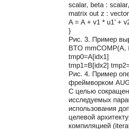
scalar, beta : scalar
matrix out z : vector
A = A + v1 * u1’ + v2
}
Рис. 3. Пример вы
BTO mmCOMP(A, idx
tmp0=A[idx1]
tmp1=B[idx2] tmp2
Рис. 4.
Пример опе
фреймворком AU
С целью сокращен
исследуемых пара
использования до
целевой архитекту
компиляцией (iterat