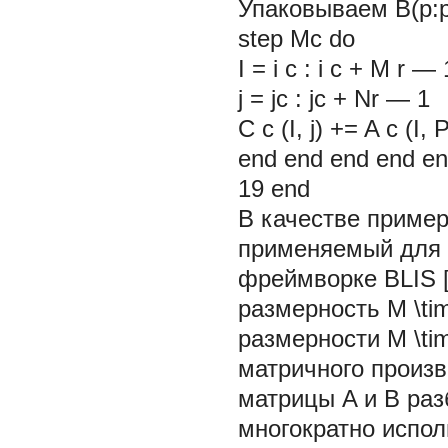
Упаковываем B(p:p +
step Mc do
I =
i
c
:
i
c
+
M
r
—
j = jc : jc + Nr — 1
C
c
(I, j) += A
c
(I, 
end end end end e
19
end
В качестве приме
применяемый для 
фреймворке BLIS 
размерность M \tim
размерности M \ti
матричного произв
матрицы A и B раз
многократно испол