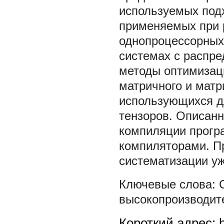
используемых подх
применяемых при 
однопроцессорных
системах с распр
методы оптимизаци
матричного и матр
использующихся д
тензоров. Описанн
компиляции прог
компиляторами. П
систематизации у
высокопроизводит
Короткий адрес: h