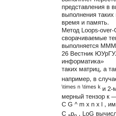
представления в 
выполнения таких
время и память.
Метод Loops-over-
сворачиваемые те
выполняется MMM.
26
Вестник ЮУрГУ
информатика»
таких матриц, а та
например, в случа
\times
n
\times
k
и 2-
мерный тензор
к
С
G
^
m
x
n
x
l
, и
С
р
,
LoG вычи
а
р