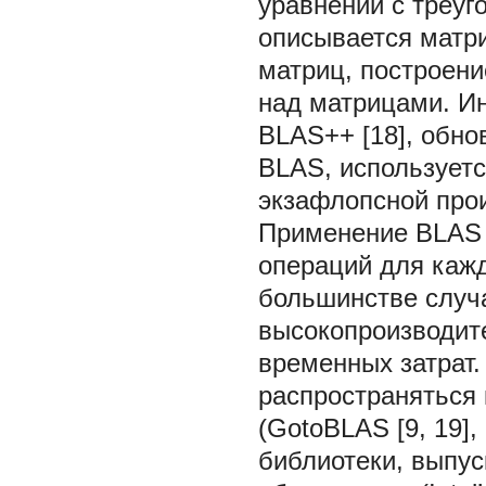
уравнений с треуг
описывается матр
матриц, построен
над матрицами. И
BLAS++ [18], обн
BLAS, используетс
экзафлопсной прои
Применение BLAS 
операций для кажд
большинстве случа
высокопроизводит
временных затрат
распространяться
(GotoBLAS [9, 19],
библиотеки, выпу