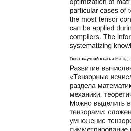
optimization of matr
particular cases of 
the most tensor con
can be applied duri
compilers. The infor
systematizing know
Текст научной статьи
Методы 
Развитие вычислен
«Тензорные исчис
раздела математик
механики, теорети
Можно выделить в
тензорами: сложен
умножение тензоро
симметрирование 