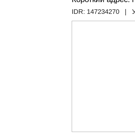
IDR: 147234270
| У