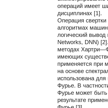
операций имеет ш
дисциплинах [1].
Операция свертки т
алгоритмах машинн
логический вывод 
Networks, DNN) [2
методах Хартри—Фо
имеющих существе
применяется при 
на основе спектра
использована для
Фурье. В частност
Фурье может быть 
результате приме
Фурье [3].