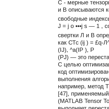
C
- мерные тензо
и
В
описываются 
свободные индек
J = j
o
•••j
s
—
1
, 
свертки
Л
и
В
опр
как СТс (ij ) = £q-Л
(IJ), ^a(I
(PJ) — это переста
С целью оптимиза
код оптимизирова
выполнения алгор
например, метод 
[47], применяемый
(MATLAB Tensor Tool
выполняет переста