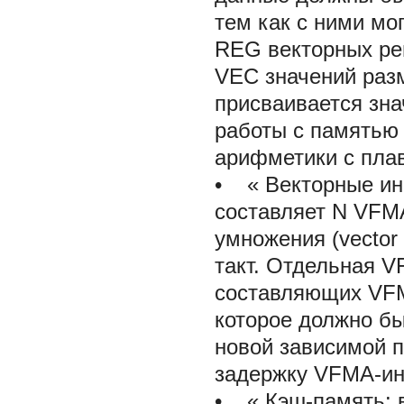
тем как с ними мо
REG
векторных ре
VEC
значений раз
присваивается зна
работы с памятью
арифметики с пла
• «
Векторные ин
составляет N
VFM
умножения (vector f
такт. Отдельная 
составляющих VFM
которое должно б
новой зависимой 
задержку VFMA-ин
• «
Кэш-память: