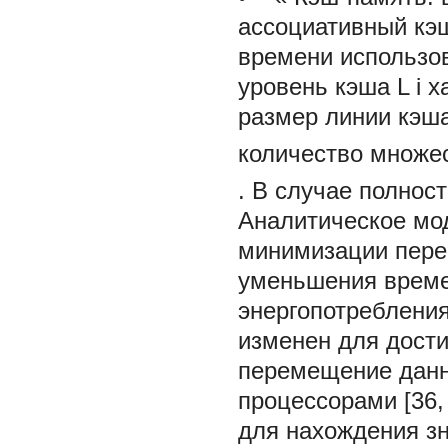
ассоциативный кэш
времени использов
уровень кэша L
i
х
размер линии кэш
количество множе
. В случае полнос
Аналитическое мо
минимизации пере
уменьшения време
энергопотреблени
изменен для дост
перемещение данн
процессорами [36,
для нахождения зн