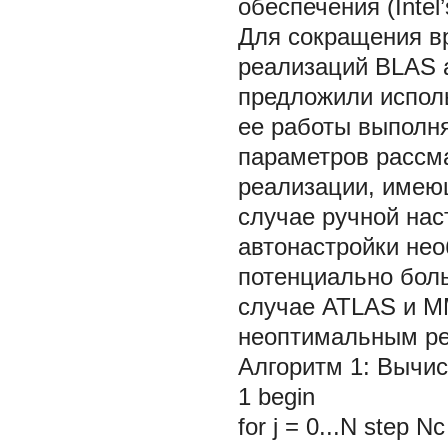
обеспечения (Intel’
Для сокращения в
реализаций BLAS а
предложили использ
ее работы выполн
параметров рассм
реализации, имею
случае ручной нас
автонастройки нео
потенциально боль
случае ATLAS и M
неоптимальным рез
Алгоритм 1:
Вычис
1
begin
for j = 0...N step N