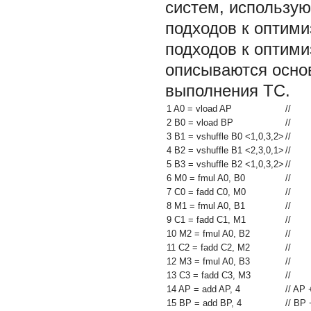
систем, использую
подходов к оптим
подходов к оптим
описываются осно
выполнения TC.
1 A0 = vload AP
//
2 B0 = vload BP
//
3 B1 = vshuffle B0 <1,0,3,2>
//
4 B2 = vshuffle B1 <2,3,0,1>
//
5 B3 = vshuffle B2 <1,0,3,2>
//
6 M0 = fmul A0, B0
//
7 C0 = fadd C0, M0
//
8 M1 = fmul A0, B1
//
9 C1 = fadd C1, M1
//
10 M2 = fmul A0, B2
//
11 C2 = fadd C2, M2
//
12 M3 = fmul A0, B3
//
13 C3 = fadd C3, M3
//
14 AP = add AP, 4
// AP 
15 BP = add BP, 4
// BP 