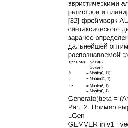
эвристическими а
регистров и план
[32] фреймворк A
синтаксического 
заранее определен
дальнейшей оптим
распознаваемой ф
alpha beta
= Scalar()
= Scalar()
A
= Matrix(6, 11)
x
= Matrix(11, 1)
y
= Matrix(6, 1)
z
= Matrix(6, 1)
Generate(beta = (A*
Рис. 2.
Пример выр
LGen
GEMVER in v1 : vecto