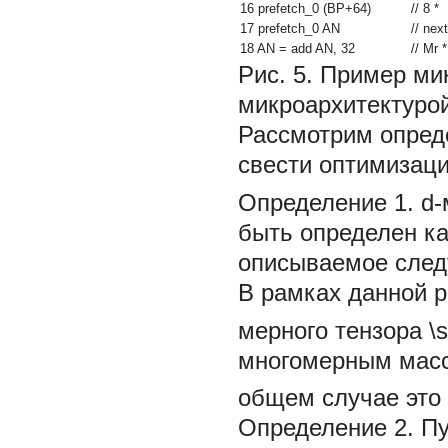
16 prefetch_0 (BP+64)
// 8 *
17 prefetch_0 AN
// next
18 AN = add AN, 32
// Mr *
Рис. 5.
Пример ми
микроархитектурой
Рассмотрим опред
свести оптимизац
Определение 1.
d-
быть определен ка
описываемое след
В рамках данной р
мерного тензора
\
многомерным мас
общем случае это 
Определение 2.
П