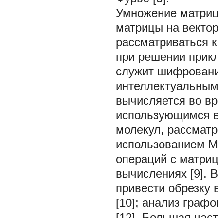
Умножение матриц (
матрицы на вектор 
рассматриваться 
при решении прик
служит шифровани
интеллектуальным 
вычисляется во вре
использующимся в
молекул, рассматр
использованием M
операций с матри
вычислениях [9].
привести обрезку
[10]; анализ граф
[12]. Большая час