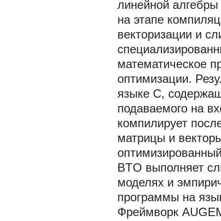
линейной алгебры
на этапе компиляц
векторизации и сл
специализированн
математическое п
оптимизации. Рез
языке C, содержа
подаваемого на вх
компилирует посл
матрицы и вектор
оптимизированный 
BTO выполняет сл
моделях и эмпирич
программы на язы
Фреймворк AUGEM 