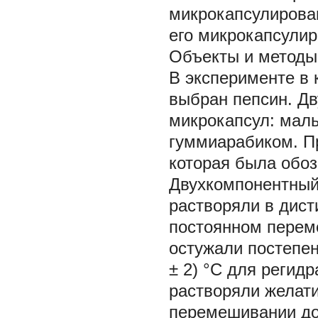
микрокапсулирован
его микрокапсули
Объекты и методы
В эксперименте в 
выбран пепсин. Д
микрокапсул: маль
гуммиарабиком. П
которая была обоз
Двухкомпонентный
растворяли в дист
постоянном переме
остужали постепен
± 2) °С для регид
растворяли желати
перемешивании до 