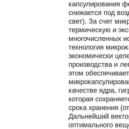
капсулирования фе
снижается под во
свет). За счет ми
термическую и эк
многочисленных и
технология микро
экономически цел
производства и ле
этом обеспечивае
микрокапсулирова
качестве ядра, ги
которая сохраняет
срока хранения (от 
Дальнейший векто
оптимального веще