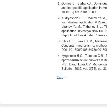
Gomes B., Barba F.J., Dominguez
and its specific application in 
10.1016/j.tifs.2018.10.006
Kudryashov L.S., Uzakov Ya.M., 
for industrial application // И
Uzakov Ya.M., Tikhonov S.L., Tik
application. Izvestiya NAN RK. S
Republic of Kazakhstan. Series 
Silva P.T., Fries L.L.M., Meneze
Concepts, mechanisms, methods a
DOI: 10.1590/0103-8478cr20130
Кудряшов Л.С., Тихонов С.Л., 
протеолитических свойств // Вес
N.V., Dyachkova A.V. Microencap
Bulletin], 2019, vol. 3(74), pp. 31
Shiwani Guleria Sh., Walia A., C
Еще
amyloliquefaciens SP1 isolated 
016-0108-6
Mehran M., Masoum S., Memarzade
Echium amoenumpetal using maltod
Macromolecules, 2020, vol. 148,
Маковская Ю.В., Гордиенко М.