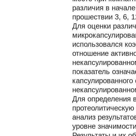
различия в начале
прошествии 3, 6, 
Для оценки различ
микрокапсулирова
использовался ко
отношение активн
некапсулированно
показатель означа
капсулированного
некапсулированно
Для определения в
протеолитическую
анализ результато
уровне значимости
Результаты и их о