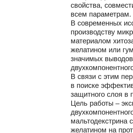
свойства, совмест
всем параметрам.
В современных ис
производству мик
материалом хитоза
желатином или гум
значимых выводов
двухкомпонентного
В связи с этим пе
в поиске эффекти
защитного слоя в 
Цель
работы – эк
двухкомпонентног
мальтодекстрина с
желатином на про