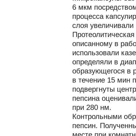
6 мкм посредство
процесса капсули
слоя увеличивали 
Протеолитическая 
описанному в работ
использовали казе
определяли в диапа
образующегося в р
в течение 15 мин 
подвергнуты цент
пепсина оценивал
при 280 нм.
Контрольными обр
пепсин. Полученн
месте при комнат