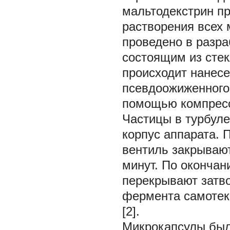
мальтодекстрин п
растворения всех
проведено в разра
состоящим из стек
происходит нанес
псевдоожиженного 
помощью компресс
Частицы в турбуле
корпус аппарата. 
вентиль закрывают
минут. По оконча
перекрывают затво
фермента самотеко
[2].
Микрокапсулы был