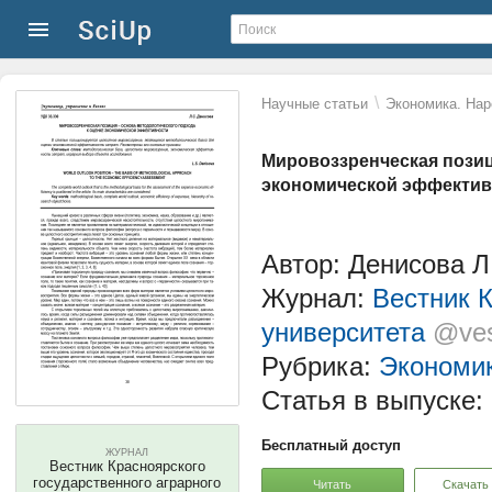
\
Научные статьи
Экономика. Нар
Мировоззренческая позиц
экономической эффектив
Автор: Денисова Л
Журнал:
Вестник К
университета
@ves
Рубрика:
Экономик
Статья в выпуске:
Бесплатный доступ
ЖУРНАЛ
Вестник Красноярского
государственного аграрного
Читать
Скачать