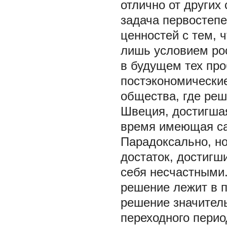
отлично от других 
задача первостепе
ценностей с тем,
лишь условием рос
в будущем тех про
постэкономически
общества, где ре
Швеция, достигшая
время имеющая са
Парадоксально, н
достаток, достигш
себя несчастными
решение лежит в п
решение значитель
переходного перио