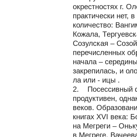
окрестностях г. Ол
практически нет, 
количество:
Ванги
Кожала,
Тергуевск
Созулская
– Созо
перечисленных обр
начала – середины
закрепилась, и ол
ла
или -
ицы
.
2. Посессивный
продуктивен, одна
веков. Образован
книгах XVI века:
Б
на Мегреги
– Оньк
в Мегреге,
Вачеев