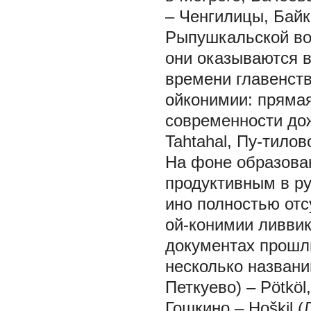
– Ченгилицы,
Байк
Рыпушкальской вол
они оказываются 
времени главенств
ойконимии: прямая
современности до
Tahtahal,
Пу-тилов
На фоне образова
продуктивным в р
ино
полностью отс
ой-конимии ливвик
документах прошлы
несколько назван
Петкуево) – Pötköl
Гошкино
– Hoškil 