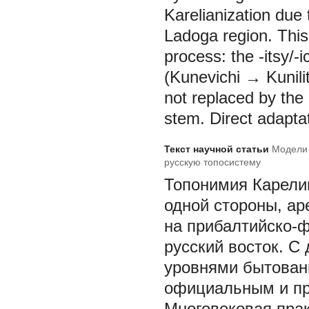
Karelianization due 
Ladoga region. This
process: the -itsy/-i
(Kunevichi → Kunilit
not replaced by the 
stem. Direct adapta
Текст научной статьи
Модели 
русскую топосистему
Топонимия Карелии
одной стороны, ар
на прибалтийско-ф
русский восток. С
уровнями бытовани
официальным и п
Многовековая пра