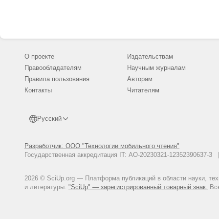
2022. № 4. С. 567—577.
Муллонен И. И. Топонимически
праблемы анамастыкь Минск, 2
Муллонен И. И. Карельское ан
университета. Сер. 2: Гуманита
Никонов В. А. География русск
О проекте
Издательствам
Никонов В. А. История освоен
Правообладателям
Научным журналам
С. 172—194.
Правила пользования
Авторам
Hakulinen L. Suomen kielen raken
Контакты
Читателям
Nissilä V. Suomalaista nimistötu
Русский
Разработчик: ООО "Технологии мобильного чтения"
Государственная аккредитация IT: АО-20230321-12352390637-
2026 © SciUp.org — Платформа публикаций в области науки, те
и литературы.
"SciUp" — зарегистрированный товарный знак.
Все