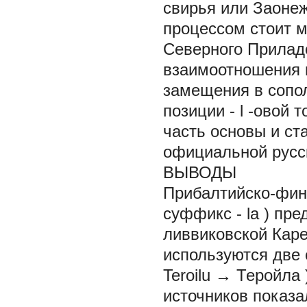
свирья или Заонеж
процессом стоит м
Северного Прилад
взаимоотношения к
замещения в сопол
позиции -
l
-овой т
часть основы и ст
официальной русс
ВЫВОДЫ
Прибалтийско-фин
суффикс -
la
) пре
ливвиковской Каре
используются две 
Teroilu
→
Теройла
источников показа