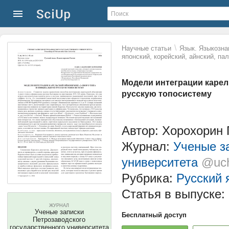
\
Научные статьи
Язык. Языкозна
японский, корейский, айнский, па
Модели интеграции карел
русскую топосистему
Автор: Хорохорин 
Журнал:
Ученые з
университета
@uch
Рубрика:
Русский 
Статья в выпуске:
ЖУРНАЛ
Ученые записки
Бесплатный доступ
Петрозаводского
государственного университета