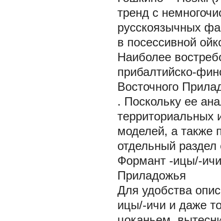
тренд с немногоч
русскоязычных фам
в посессивной ойко
Наиболее востребо
прибалтийско-фин
Восточного Прила
. Поскольку ее ан
территориальных 
моделей, а также 
отдельный раздел 
Формант
-ицы/-ич
Приладожья
Для удобства опи
ицы/-ичи
и даже т
цоканьем, вытесн