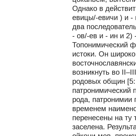
Однако в действи
евицы/-евичи
) и -
два последовател
-
ов/-ев
и -
ин
и 2) 
Топонимический фо
истоки. Он широко
восточнославянски
возникнуть во II–I
родовых общин [5:
патронимический 
рода, патронимии 
временем наимено
перенесены на ту 
заселена. Результ
ойкони-мов, прои