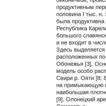
продуктивным пери
половина I тыс. н
была продуктивна 
Республика Карел
большого славянск
и не входит в чис
Здесь выделяется
расположенных по 
Обонежья [3]. Осно
модель особо рас
Свири р. Ояти [8:
на примыкающую к 
наибольшая плотно
[9]. Олонецкий ар