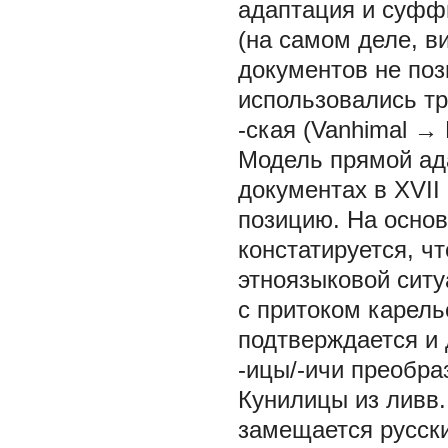
адаптация и суффи
(на самом деле, в
документов не поз
использовались тр
-ская (Vanhimal → 
Модель прямой ада
документах в XVII
позицию. На осно
констатируется, ч
этноязыковой ситу
с притоком карель
подтверждается и
-ицы/-ичи преобра
Кунилицы из ливв.
замещается русски