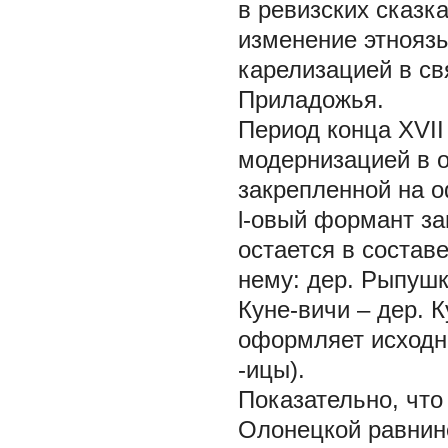
в ревизских сказк
изменение этнояз
карелизацией в св
Приладожья.
Период конца XVII
модернизацией в о
закрепленной на о
l-овый формант за
остается в состав
нему: дер. Рыпушк
Куне-вичи – дер. 
оформляет исходны
-ицы).
Показательно, что
Олонецкой равнин