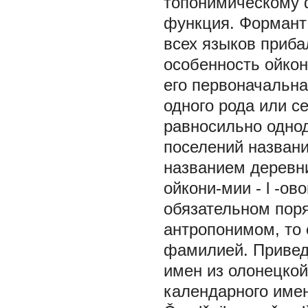
топонимическому ф
функция. Формант
всех языков приба
особенность ойкон
его первоначальн
одного рода или се
равносильно однод
поселений назван
названием деревни
ойкони-мии -
l
-ово
обязательном поря
антропонимом, то
фамилией. Привед
имен из олонецкой
календарного имен