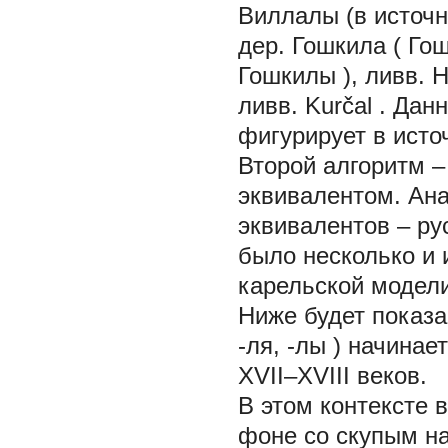
Виллалы
(в источ
дер.
Гошкила
(
Гош
Гошкилы
), ливв.
H
ливв.
Kurčal
. Дан
фигурирует в исто
Второй алгоритм –
эквивалентом. Ана
эквивалентов – ру
было несколько и 
карельской модели
Ниже будет показа
-ля, -лы
) начинае
XVII–XVIII веков.
В этом контексте 
фоне со скупым н