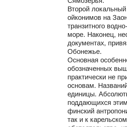
Сямозерья.
Второй локальный
ойконимов на Зао
транзитного водно
море. Наконец, не
документах, привя
Обонежье.
Основная особенн
обозначенных выше
практически не пр
основам. Названи
единицы. Абсолют
поддающихся этимо
финский антропони
так и к карельско