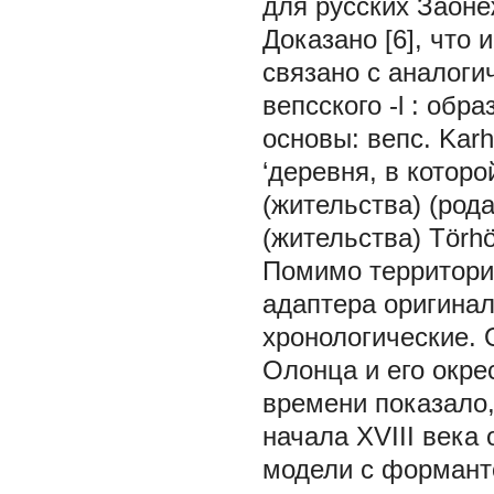
для русских Заоне
Доказано [6], что 
связано с аналог
вепсского
-l
: обра
основы: вепс.
Karhi
‘деревня, в которо
(жительства) (рода
(жительства) Törh
Помимо территор
адаптера оригинал
хронологические. 
Олонца и его окре
времени показало,
начала XVIII века
модели с форман