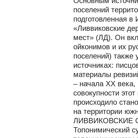
Основным источни
поселений террит
подготовленная в
«Ливвиковские дер
мест» (ЛД). Он в
ойконимов и их ру
поселений) также
источниках: писцо
материалы ревизий
– начала XX века, 
совокупности этот
происходило стан
на территории южн
ЛИВВИКОВСКИЕ 
Топонимический с