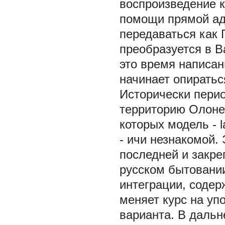
воспроизведение к
помощи прямой ад
передаваться как
преобразуется в
В
это время написа
начинает опиратьс
Исторически перио
территорию Олонец
которых модель -
l
-
ичи
незнакомой. 
последней и закр
русском бытовани
интеграции, соде
меняет курс на уп
варианта. В дальн