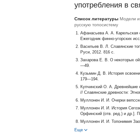
употребления в св
Список литературы
Модели и
русскую топосистему
Афанасьева А. А. Карельская о
Ежегодник финно-угорских иссл
Васильев В. Л. Славянские то
Руси, 2012. 816 с.
Захарова Е. В. О некоторых ой
—49.
Кузьмин Д. В. История освоения
179—194.
Купчинский О. А. Древнейшие 
// Славянские древности: Этно
Муллонен И. И. Очерки вепсско
Муллонен И. И. История Сегозе
Орфинский (отв. ред.) и др.]. 
Муллонен И. И. Топонимия Зао
научный центр РАН, 2008. 242 
Еще
Муллонен И. И. Ойконимическа