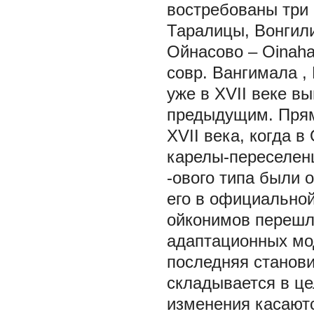
востребованы три 
Таралицы, Вонгил
Ойнасово – Oinahal
совр.
Вангимала
,
уже в XVII веке в
предыдущим. Прям
XVII века, когда 
карелы-переселенц
-ового типа были 
его в официальной 
ойконимов перешл
адаптационных мод
последняя станов
складывается в це
изменения касают