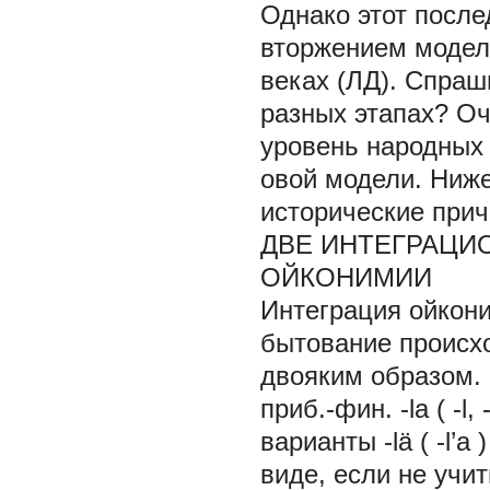
Однако этот посл
вторжением модели
веках (ЛД). Спраш
разных этапах? Оч
уровень народных 
овой модели. Ниже
исторические при
ДВЕ ИНТЕГРАЦИ
ОЙКОНИМИИ
Интеграция ойкони
бытование происхо
двояким образом.
приб.-фин.
-la
(
-l, 
варианты
-lä
(
-l’a
виде, если не учи