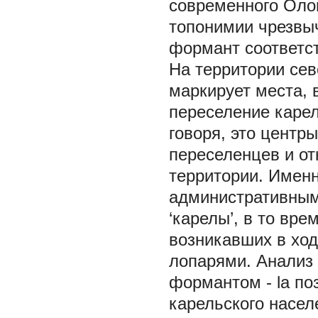
современного Олон
топонимии чрезвыч
формант соответст
На территории се
маркирует места, 
переселение карело
говоря, это центр
переселенцев и от
территории. Именн
административным
‘карелы’, в то вр
возникавших в ход
лопарями. Анализ 
формантом -
la
по
карельского насел