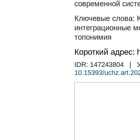
современной систе
интеграционные м
топонимия
Короткий адрес: h
IDR: 147243804
| У
10.15393/uchz.art.20