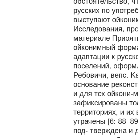
обстоятельство, ч
русских по употре
выступают ойконим
Исследования, пр
материале Приоять
ойконимный форман
адаптации к русск
поселений, оформл
Ребовичи, вепс. Ka
основание реконст
и для тех ойкони-
зафиксированы тол
территориях, и их
утрачены [6: 88–8
под- тверждена и 