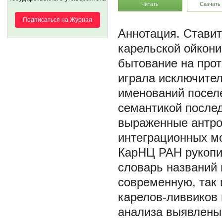
Читать
Скачать
Подписаться на Журнал
Ставит
карельской ойкони
бытование на прот
играла исключител
именований поселен
семантикой после
выраженные антро
интеграционных м
КарНЦ РАН рукопис
словарь названий
современную, так
карелов-ливвиков 
анализа выявлены 