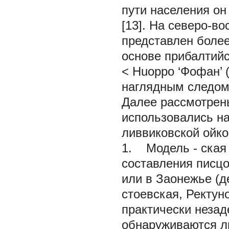
пути населения он
[13]. На северо-в
представлен более
основе прибалтийс
< Huoppo ‘Фофан’ (
наглядным следом 
Далее рассмотрен
использовались н
ливвиковской ойк
1. Модель -
ская
составления писцо
или в Заонежье (д
стоевская, Ректун
практически незад
обнаруживаются л