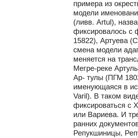
примера из окрес
модели именовани
(ливв. Artul), наз
фиксировалось с 
15822), Артуева (
смена модели ада
меняется на транс
Мегре-реке Артулы
Ар- тулы (ПГМ 180
именующаяся в ист
Varil). В таком ви
фиксироваться с X
или Вариева. И тр
ранних документов
Репукшиницы, Реп