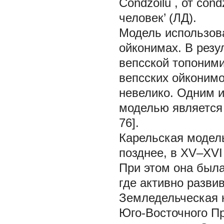
Čondžoilu
, от čon
человек’ (ЛД).
Модель использова
ойконимах. В резу
вепсской топоними
вепсских ойконимо
невелико. Одним и
моделью является 
76].
Карельская модель
позднее, в XV–XVI
При этом она была
где активно разви
Земледельческая 
Юго-Восточного Пр