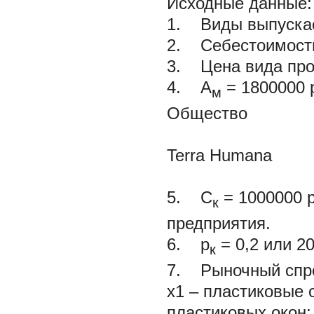
Исходные данные:
1. Виды выпускае
2. Себестоимость
3. Цена вида про
4. А
= 1800000 
м
Общество
Terra Humana
5. С
= 1000000 р
к
предприятия.
6. р
= 0,2 или 2
к
7. Рыночный спро
х1 – пластиковые 
пластиковых окон; 