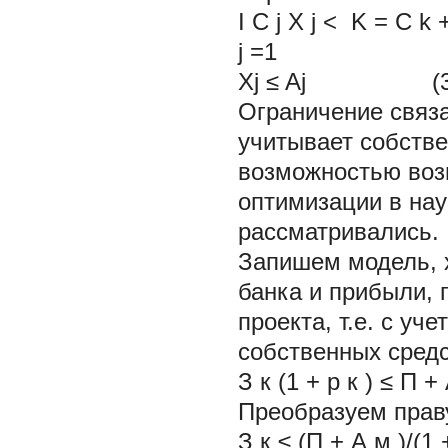
I
C
j
X
j
<
K
=
C
k
j
=1
Xj ≤ Aj (3
Ограничение связ
учитывает собств
возможностью возв
оптимизации в нау
рассматривались.
Запишем модель, 
банка и прибыли, 
проекта, т.е. с уч
собственных средс
З
к
(1 + р
к
) ≤ П +
Преобразуем прав
З
к
≤ (П + А
м
)/(1 