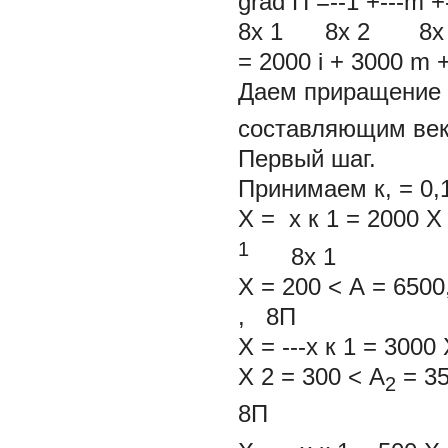
grad П =--1 +---m +-
8x
1
8x
2
8x
= 2000
i
+ 3000
m
Даем приращение
составляющим век
Первый шаг.
Принимаем к, = 0,1
Х = х
к
1
= 2000 X 
1
8х
1
Х = 200 < А = 6500
, 8П
Х = ---х
к
1
= 3000 
Х
2
= 300 < А
= 35
2
8П