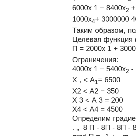
6000х
1
+ 8400х
+
2
1000х
+ 3000000 4
4
Таким образом, п
Целевая функция 
П = 2000х
1
+ 3000
Ограничения:
4000х
1
+ 5400х
-
2
Х
,
< А
= 6500
1
Х2 < А2 = 350
Х
3
< А
3
= 200
Х4 < А4 = 4500
Определим градие
. „ 8
П - 8П - 8П - 