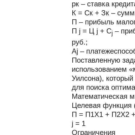
рк – ставка кредит
К = Ск + Зк – сум
П – прибыль малог
П
j
= Ц
j
+ С
– приб
j
руб.;
Аj – платежеспособ
Поставленную зад
использованием «м
Уилсона), который
для поиска оптима
Математическая мо
Целевая функция 
П = П1Х1 + П2Х2 + 
j
=
1 
Ограничения