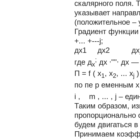
скалярного поля. 
указывает направ
(положительное – 
Градиент функции 
+... +---j;
дx1 дx2 дxj 
;
,
,
где
д
дx
""
дx
— 
x
П =
f
(
x
, x
, ... x
)
1
2
j
по пе
р
еменным
х
i
,
m
, ... ,
j
– еди
Таким образом, изм
пропорционально 
будем двигаться 
Принимаем коэффи