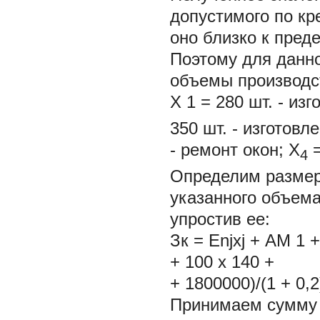
допустимого по кр
оно близко к пред
Поэтому для данн
объемы производс
Х
1
= 280 шт. - из
350 шт. - изготовл
- ремонт окон; Х
=
4
Определим размер
указанного объема
упростив ее:
Зк = Еnjxj + АМ 1 +
+ 100 х 140 +
+ 1800000)/(1 + 0,
Принимаем сумму к