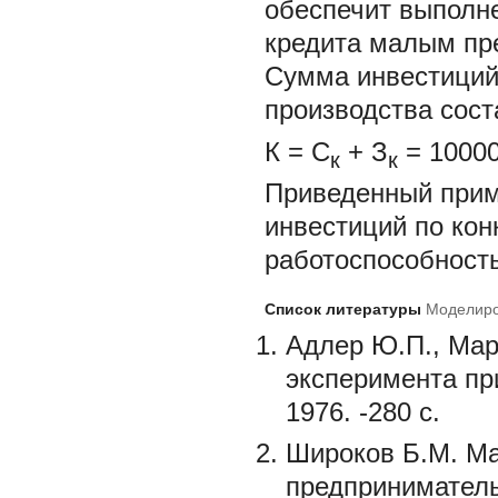
обеспечит выполне
кредита малым пр
Сумма инвестиций
производства сост
К = С
+ З
= 10000
к
к
Приведенный прим
инвестиций по ко
работоспособность
Список литературы
Моделиро
Адлер Ю.П., Мар
эксперимента пр
1976. -280 с.
Широков Б.М. Ма
предпринимательс