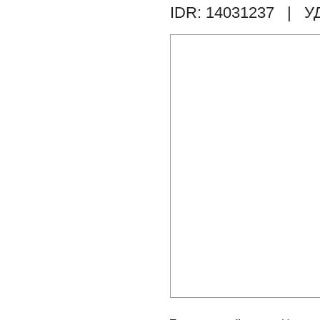
IDR: 14031237
| У