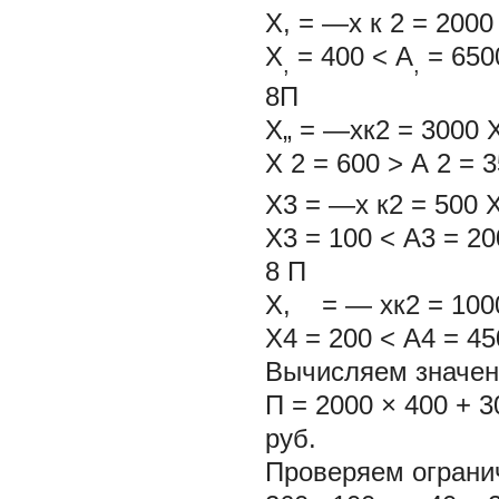
Х, = —х
к
2 = 2000 
Х
= 400 < А
= 650
,
,
8П
Х„ = —хк2 = 3000 X 
Х
2
= 600 > А
2
= 
Х3 = —х к2 = 500 X 
Х3 = 100 < А3 = 20
8
П
Х, = — хк2 = 1000 
Х4 = 200 < А4 = 45
Вычисляем значен
П = 2000 × 400 + 3
руб.
Проверяем огранич