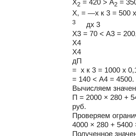
Х
= 420 > А
= 35
2
2
Х, = —х
к
3
= 500 х
3
дх
3
Х3 = 70 < А3 = 200
Х4
Х4
дП 
= х
к
3
= 1000 х 0,
= 140 < А4 = 4500.
Вычисляем значен
П = 2000 × 280 + 5
руб.
Проверяем огранич
4000 × 280 + 5400 
Полученное значе