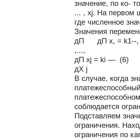
значение, по ко- 
... , xj. На перво
где численное зна
Значения перемен
дП дП x, = k1--
,...,
дП xj = ki — (6)
дX
j
В случае, когда з
платежеспособный
платежеспособному 
соблюдается огран
Подставляем знач
ограничения. Нах
ограничения по ка