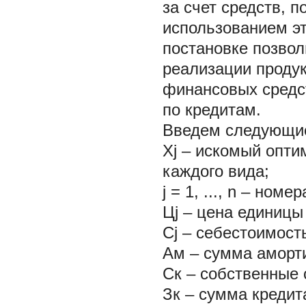
за счет средств, 
использованием эт
постановке позвол
реализации проду
финансовых средст
по кредитам.
Введем следующие
Хj – искомый опти
каждого вида;
j = 1, ..., n – но
Цj – цена единицы
Сj – себестоимост
Ам – сумма аморти
Ск – собственные 
Зк – сумма кредита