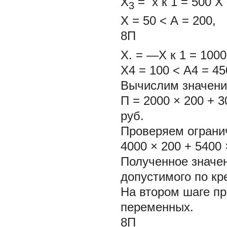
Х
= х
к
1
= 500 X 
3
Х = 50 < А = 200,
8П
Х. =
—X
к
1
= 1000
Х4 = 100 < А4 = 45
Вычислим значени
П = 2000 × 200 + 3
руб.
Проверяем огранич
4000 × 200 + 5400 
Полученное значе
допустимого по кр
На втором шаге пр
переменных.
8П