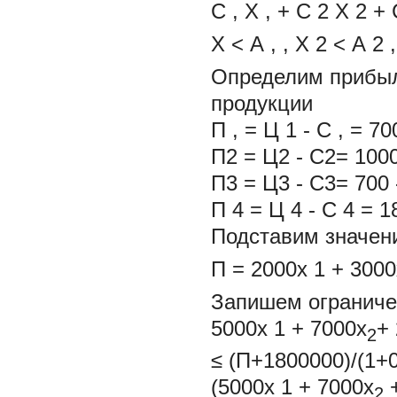
С
,
Х
,
+ С
2
Х
2
+ 
Х < А
,
, Х
2
< А
2
Определим прибыл
продукции
П
,
= Ц
1
- С
,
= 70
П2 = Ц2 - С2= 1000
П3 = Ц3 - С3= 700 
П
4
= Ц
4
- С
4
= 1
Подставим значен
П = 2000х
1
+ 3000
Запишем ограниче
5000х
1
+ 7000х
+
2
≤ (П+1800000)/(1+0
(5000х
1
+ 7000х
+
2