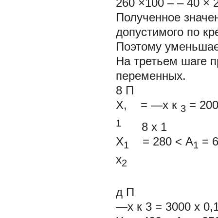
260 ×100 – – 40 × 
Полученное значе
допустимого по кр
Поэтому уменьшае
На третьем шаге п
переменных.
8
П
Х, =
—х
к
= 200
3
1
8
х
1
Х
= 280 < А
= 6
1
1
х
2
д
П
—х
к
3
= 3000 х 0,