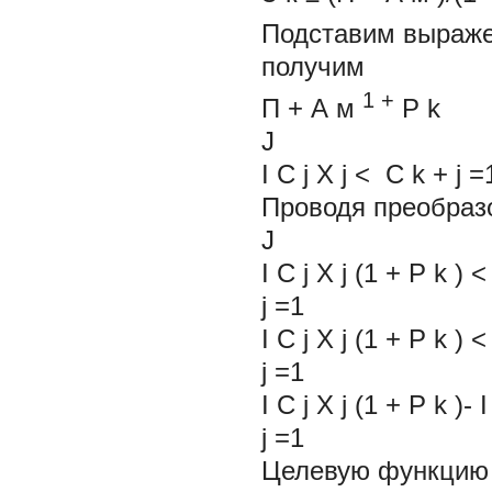
Подставим выражен
получим
1
+
П
+
А
м
P
k
J
I
C
j
X
j
<
C
k
+
j
=
Проводя преобраз
J
I
C
j
X
j
(1 +
P
k
) 
j
=1
I
C
j
X
j
(1 +
P
k
) 
j
I
C
j
X
j
(1 +
P
k
)-
I
j
=
Целевую функцию 