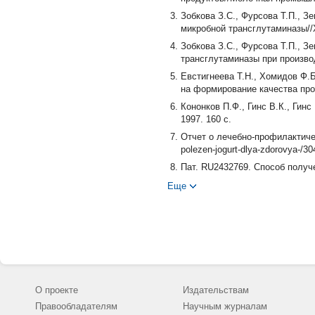
Зобкова З.С., Фурсова Т.П., 
микробной трансглутаминазы//Х
Зобкова З.С., Фурсова Т.П., З
трансглутаминазы при произво
Евстигнеева Т.Н., Хомидов Ф.
на формирование качества прод
Кононков П.Ф., Гинс В.К., Гин
1997. 160 с.
Отчет о лечебно-профилактическ
polezen-jogurt-dlya-zdorovya-/30
Пат. RU2432769. Способ получ
А.Г., Данилов Н.П. Опубл. 10.1
Еще
Шлейкин А.Г., Данилов Н.П., 
Пищевая промышленность. 2009
Шлейкин А.Г., Данилов Н.П. Э
физиологические функции, прим
Aaltonen T., Huumonen I., Myllär
Journal. 2014. V. 38, Issue 2. P.
Jaros D., Rohm H. Enzymes Exog
О проекте
Издательствам
(Second Edition). 2011. P. 297-3
Правообладателям
Научным журналам