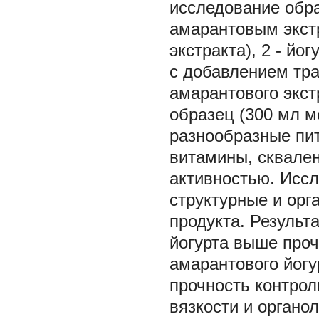
исследование обра
амарантовым экст
экстракта), 2 - й
с добавлением тра
амарантового экст
образец (300 мл м
разнообразные пи
витамины, сквале
активностью. Исс
структурные и орг
продукта. Результ
йогурта выше проч
амарантового йогу
прочность контрол
вязкости и органо