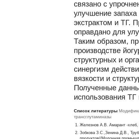
связано с упрочне
улучшение запаха 
экстрактом и ТГ. 
оправдано для улу
Таким образом, пр
производстве йогу
структурных и орг
синергизм действи
вязкости и структ
Полученные данны
использования ТГ 
Список литературы
Модифика
трансглутаминазы
Железнов А.В. Амарант -хлеб, 
Зобкова З.С.,Зенина Д.В., Тр
продуктов//Молочная промышле