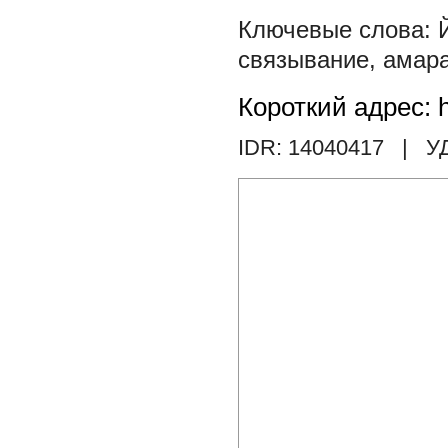
связывание
,
амар
Короткий адрес: h
IDR: 14040417
| У