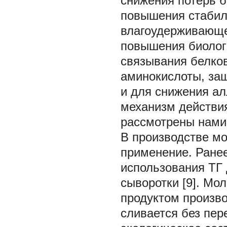
снижения потерь б
повышения стабил
влагоудерживающе
повышения биологи
связывания белко
аминокислоты, за
и для снижения ал
механизм действи
рассмотрены нами 
В производстве м
применение. Ране
использования ТГ
сыворотки [9]. Мо
продуктом произво
сливается без пер