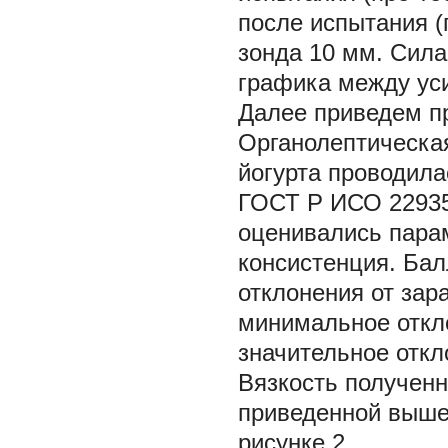
после испытания (
зонда 10 мм. Сила
графика между ус
Далее приведем п
Органолептическа
йогурта проводила
ГОСТ Р ИСО 22935
оценивались парам
консистенция. Ба
отклонения от зар
минимальное откло
значительное откл
Вязкость полученн
приведенной выше
рисунке 2.