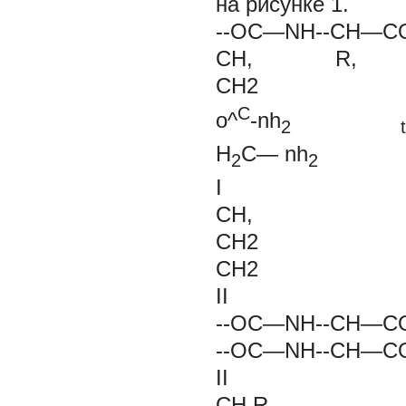
на рисунке 1.
--ОС—NH--CH—
CH, R,
CH2
C
o^
-nh
2
H
C—
nh
-
2
2
I
CH,
CH2
CH2
II
--ОС—NH--CH—
--ОС—NH--CH—
II
CH,R,