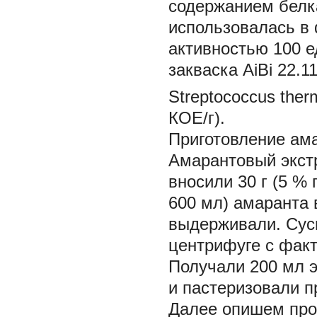
содержанием белка
использовалась в
активностью 100 е
закваска AiBi 22.
Streptococcus therm
КОЕ/г).
Приготовление ама
Амарантовый экст
вносили 30 г (5 %
600 мл) амаранта 
выдерживали. Сус
центрифуге с факт
Получали 200 мл э
и пастеризовали пр
Далее опишем проц