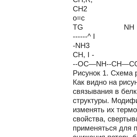
CH2
o=c
TG NH
------^ I
-NH3 C
CH, I -
--ОС—NH--CH—
Рисунок 1. Схема
Как видно на рису
связывания в белк
структуры. Модифи
изменять их термо
свойства, сверты
применяться для п