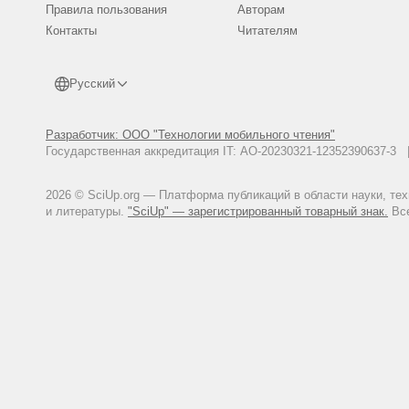
Shleikin A.G., Krasnikova L.V., D
Правила пользования
Авторам
whey protein cross-linking//Foo
Контакты
Читателям
Wroclaw. 2009. P. 101-112.
Русский
Разработчик: ООО "Технологии мобильного чтения"
Государственная аккредитация IT: АО-20230321-12352390637-
2026 © SciUp.org — Платформа публикаций в области науки, те
и литературы.
"SciUp" — зарегистрированный товарный знак.
Все