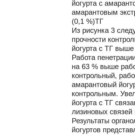
йогурта с амарант
амарантовым экстр
(0,1 %)ТГ
Из рисунка 3 след
прочности контрол
йогурта с ТГ выше
Работа пенетрации
на 63 % выше рабо
контрольный, рабо
амарантовый йогур
контрольным. Увел
йогурта с ТГ связ
лизиновых связей
Результаты органо
йогуртов представ