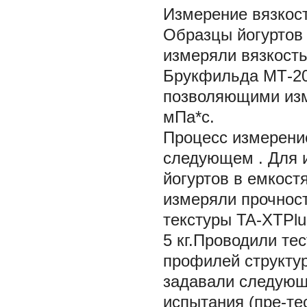
Измерение вязкос
Образцы йогуртов 
измеряли вязкость
Брукфильда МТ-20
позволяющими изме
мПа*с.
Процесс измерение
следующем
.
Для 
йогуртов в емкост
измеряли прочност
текстуры TA-XTPlu
5 кг.Проводили те
профилей структу
задавали следующ
испытания (пре-тес