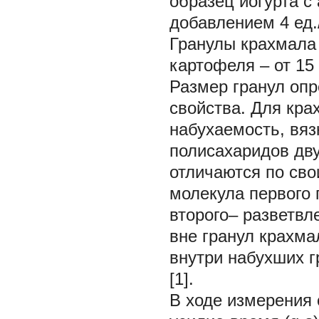
образец йогурта с
добавлением 4 ед./
Гранулы крахмала у
картофеля – от 15 
Размер гранул оп
свойства. Для кр
набухаемость, вяз
полисахаридов дву
отличаются по св
молекула первого 
второго– разветвл
вне гранул крахма
внутри набухших 
[1].
В ходе измерения 