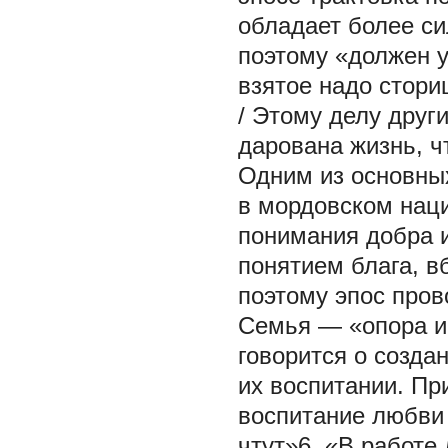
обладает более си
поэтому «должен у
взятое надо стори
/ Этому делу друг
дарована жизнь, ч
Одним из основных
в мордовском нац
понимания добра и
понятием блага, 
поэтому эпос пров
Семья — «опора и 
говорится о созда
их воспитании. Пр
воспитание любви 
чтут»6. «В работе