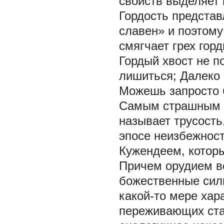
свойств выделяет г
Гордость представ
славен» и поэтому 
смягчает грех гор
Гордый хвост не п
лишиться; Далеко
Можешь запросто б
Самым страшным ч
называет трусость
эпосе неизбежност
Кужендеем, которы
Причем орудием во
божественные силы
какой-то мере хар
переживающих ста