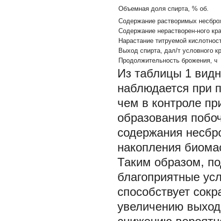
Объемная доля спирта, % об.
Содержание растворимых несброж
Содержание нерастворен-ного кр
Нарастание титруемой кислотнос
Выход спирта, дал/т условного к
Продолжительность брожения, ч
Из таблицы 1 видн
наблюдается при п
чем в контроле пр
образования побо
содержания несбр
накопления биома
Таким образом, по
благоприятные ус
способствует сок
увеличению выход