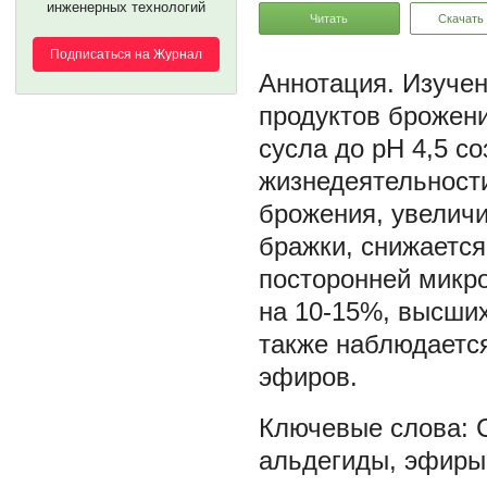
инженерных технологий
Читать
Скачать
Подписаться на Журнал
Изучен
продуктов брожени
сусла до рН 4,5 с
жизнедеятельност
брожения, увеличи
бражки, снижаетс
посторонней микр
на 10-15%, высших 
также наблюдаетс
эфиров.
альдегиды
,
эфиры