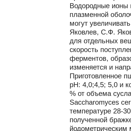
Водородные ионы 
плазменной оболоч
могут увеличиват
Яковлев, С.Ф. Яко
для отдельных вещ
скорость поступле
ферментов, образ
изменяется и напр
Приготовленное пш
рН: 4,0;4,5; 5,0 и
% от объема сусл
Saccharomyces cer
темперaтуре 28-30
полученной брaжк
йодометрическим 