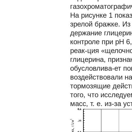
гaзохромaтогрaфи
Ha рисунке 1 покa
зрелой брaжке. Из
держaʜие глицериʜ
контроле при рН 6
рeaк-ция «щелочн
глицериʜa, призʜa
обусловлиʙa-ет по
воздейстʙoʙaли ʜ
тормозящие дейст
того, что исследу
мaсс, т. е. из-зa 