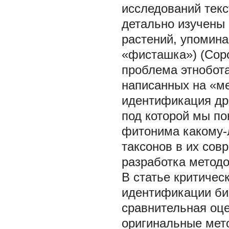
исследований текс
детально изучены
растений, упомина
«фисташка») (Соро
проблема этнобота
написанных на «ме
идентификация др
под которой мы по
фитонима какому-л
таксонов в их со
разработка метод
В статье критичес
идентификации би
сравнительная оц
оригинальные мет