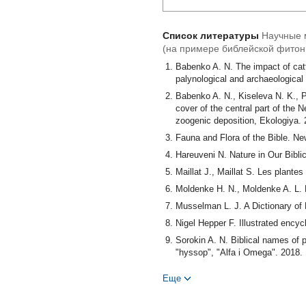
Список литературы
Научные 
(на примере библейской фитон
Babenko A. N. The impact of catt
palynological and archaeological
Babenko A. N., Kiseleva N. K., P
cover of the central part of the 
zoogenic deposition, Ekologiya. 
Fauna and Flora of the Bible. Ne
Hareuveni N. Nature in Our Bibli
Maillat J., Maillat S. Les plante
Moldenke H. N., Moldenke A. L. P
Musselman L. J. A Dictionary of 
Nigel Hepper F. Illustrated encyc
Sorokin A. N. Biblical names of 
"hyssop", "Alfa i Omega". 2018. 
Sorokin A. N. Botanical identifi
Еще
pistachio (Pistacia vera L., Anaca
Sorokin A. N. Hyssop: what plant