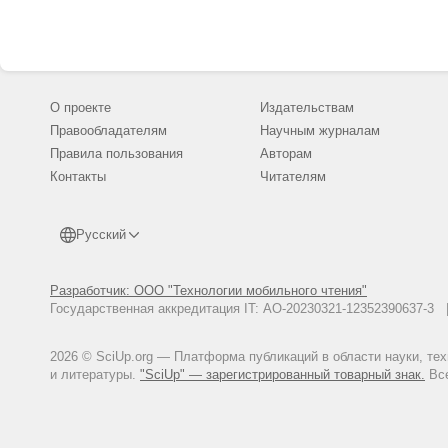
Sorokin A. N. Old Testament botan
kand. bogosloviya. M., 2017b. 1
Sorokin A. N. The history of ethno
2017a. T. 9. No. 3. P. 7-28.
Sorokin A. N. What is the basis 
О проекте
Издательствам
Synodal Translation of the Old Te
Правообладателям
Научным журналам
Tsenger E. Introduction to the O
Правила пользования
Авторам
Zohary M. Plants of the Bible. C
Контакты
Читателям
Русский
Разработчик: ООО "Технологии мобильного чтения"
Государственная аккредитация IT: АО-20230321-12352390637-
2026 © SciUp.org — Платформа публикаций в области науки, те
и литературы.
"SciUp" — зарегистрированный товарный знак.
Все