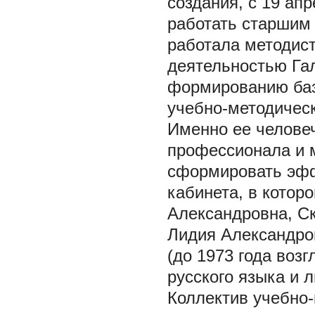
создания, с 19 ап
работать старшим 
работала методис
деятельностью Га
формированию баз
учебно-методическ
Именно ее человеч
профессионала и 
сформировать эфф
кабинета, в котор
Александровна, С
Лидия Александро
(до 1973 года воз
русского языка и л
Коллектив учебно-