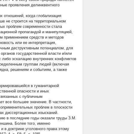
иные проявления делинквентного
х отношений, когда глобализация
ше не строится на территориальном
ьных проблем современности стала
ационной пропагандой и манипуляцией,
м применением средств и методов
новость или ее интерпретация,
точным деструктивным потенциалом, для
органов государственной власти и/или
с либо эскалацию внутренних конфликтов
 определенным группам людей (включая
ядка, решениям и событиям, а также
ормировавшейся в гуманитарной
ственной опасности и иных
связанных с публичным
т все большее значение. В частности,
оприменительных проблем в плоскости
ах диссертационных изысканий.
ию в последние годы оказали труды З.М.
еншина. Более того, именно
и в доктрине уголовного права этому