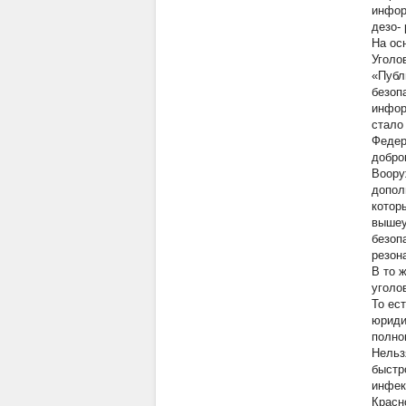
инфор
дезо-
На ос
Уголо
«Публ
безоп
инфор
стало
Федер
добро
Воору
допол
котор
вышеу
безоп
резон
В то 
уголо
То ес
юриди
полно
Нельз
быстр
инфек
Красн