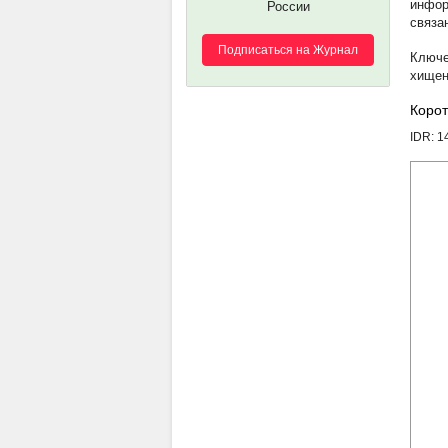
инфор
России
связа
Подписаться на Журнал
хищен
Корот
IDR: 