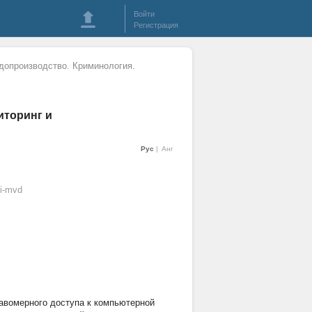
Войти
Регистрация
удопроизводство. Криминология.
иторинг и
Рус
Анг
i-mvd
авомерного доступа к компьютерной