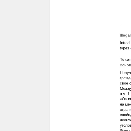
Illega
Introd
types 
Текс
основ
Получ
гражд
свое 
Между
в ч. 1
«Об и
на ме
огран
свобо
необх
уголо
Федер