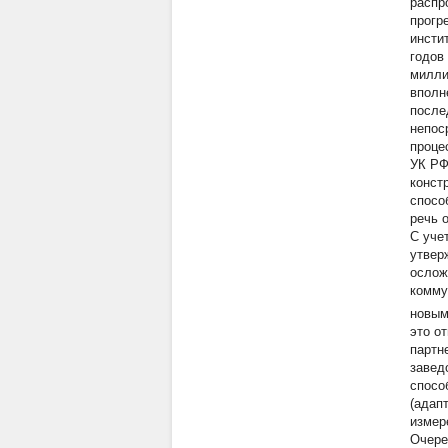
распр
прогр
инсти
годов
милли
вполн
после
непос
проце
УК РФ
конст
спосо
речь 
С уче
утвер
ослож
комму
новым
это о
партн
завед
спосо
(адап
измер
Очере