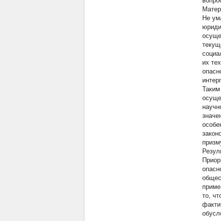
вопрос
Матер
Не ум
юриди
осуще
текущ
социа
их те
опасн
интер
Таким
осуще
научн
значе
особе
закон
призм
Резул
Приор
опасн
общес
приме
то, ч
факти
обусл