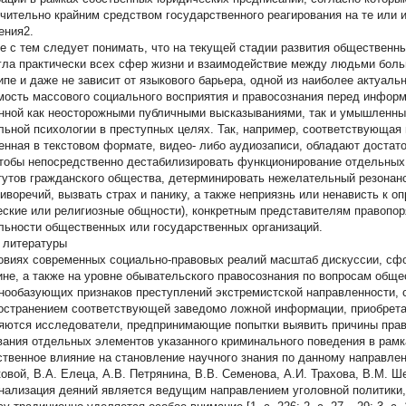
чительно крайним средством государственного реагирования на те или 
ения2.
е с тем следует понимать, что на текущей стадии развития общественны
гла практически всех сфер жизни и взаимодействие между людьми боль
ипе и даже не зависит от языкового барьера, одной из наиболее актуал
мость массового социального восприятия и правосознания перед информ
нной как неосторожными публичными высказываниями, так и умышленны
льной психологии в преступных целях. Так, например, соответствующая 
енная в текстовом формате, видео- либо аудиозаписи, обладают доста
чтобы непосредственно дестабилизировать функционирование отдельных 
тутов гражданского общества, детерминировать нежелательный резонан
тиворечий, вызвать страх и панику, а также неприязнь или ненависть к
еские или религиозные общности), конкретным представителям правопор
льности общественных или государственных организаций.
 литературы
овиях современных социально-правовых реалий масштаб дискуссии, сф
ине, а также на уровне обывательского правосознания по вопросам обще
нообазующих признаков преступлений экстремистской направленности, 
остранением соответствующей заведомо ложной информации, приобретае
яются исследователи, предпринимающие попытки выявить причины прав
вания отдельных элементов указанного криминального поведения в рамк
твенное влияние на становление научного знания по данному направлен
овой, В.А. Елеца, А.В. Петрянина, В.В. Семенова, А.И. Трахова, В.М. Ш
нализация деяний является ведущим направлением уголовной политики, 