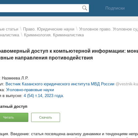
Подписки
\
\
ые статьи
Право. Юридические науки
Уголовное право. Уголовное с
\
налистика
Криминология. Криминалистика
авомерный доступ к компьютерной информации: мон
вные направления противодействия
: Назмеева Л.Р.
ал:
Вестник Казанского юридического института МВД России
@vestnik-ku
ка:
Уголовно-правовые науки
я в выпуске:
4 (54) т.14, 2023 года.
атный доступ
Читать
Скачать
Введение: статья посвящена анализу динамики и тенденциям непр