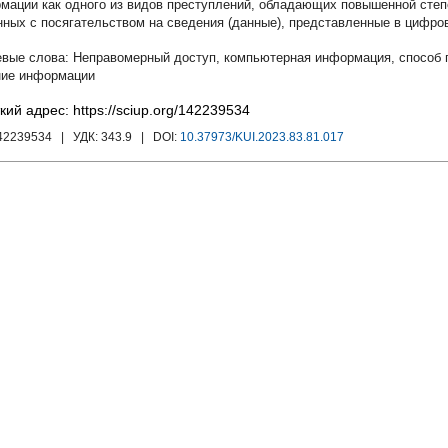
мации как одного из видов преступлений, обладающих повышенной степ
нных с посягательством на сведения (данные), представленные в цифро
Неправомерный доступ
,
компьютерная информация
,
способ 
ие информации
кий адрес: https://sciup.org/142239534
142239534
| УДК:
343.9
| DOI:
10.37973/KUI.2023.83.81.017