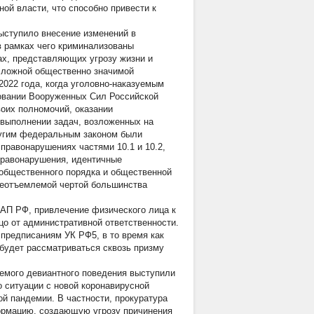
ой власти, что способно привести к
ыступило внесение изменений в
в рамках чего криминализованы
х, представляющих угрозу жизни и
о ложной общественно значимой
2022 года, когда уголовно-наказуемым
овании Вооруженных Сил Российской
оих полномочий, оказании
выполнении задач, возложенных на
ругим федеральным законом были
правонарушениях частями 10.1 и 10.2,
правонарушения, идентичные
общественного порядка и общественной
неотъемлемой чертой большинства
КоАП РФ, привлечение физического лица к
о от административной ответственности.
предписаниям УК РФ5, в то время как
 будет рассматриваться сквозь призму
аемого девиантного поведения выступили
о ситуации с новой коронавирусной
 пандемии. В частности, прокуратура
ормацию, создающую угрозу причинения