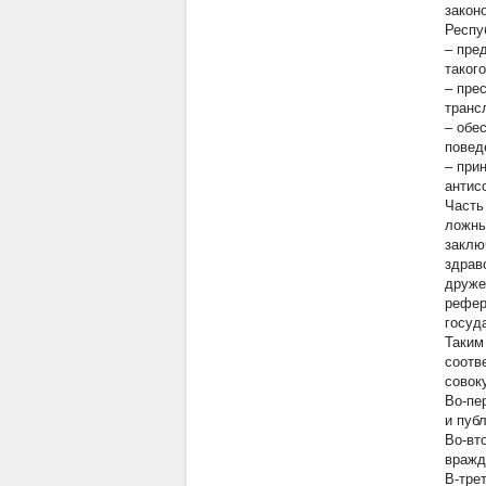
закон
Респу
– пре
таког
– пре
транс
– обе
повед
– при
антис
Часть
ложны
заклю
здрав
друже
рефер
госуд
Таким
соотв
совок
Во-пе
и пуб
Во-вт
вражд
В-тре