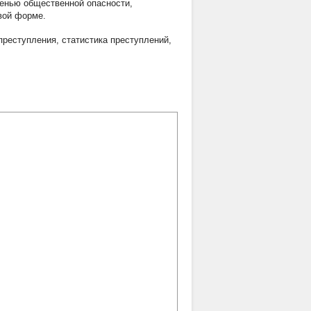
енью общественной опасности,
вой форме.
преступления
,
статистика преступлений
,