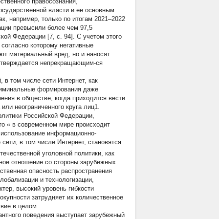
твенного правосознания,
государственной власти и ее основным
ак, например, только по итогам 2021–2022
ации превысили более чем 97,5
й Федерации [7, c. 94]. С учетом этого
 согласно которому негативные
ают материальный вред, но и наносят
одтверждается непрекращающим-ся
в том числе сети Интернет, как
криминальные формирования даже
ения в обществе, когда приходится вести
 или неограниченного круга лиц1.
олитики Российской Федерации,
то «
в современном мире происходит
к использование информационно-
сети, в том числе Интернет, становятся
течественной уголовной политики, как
нное отношение со стороны зарубежных
щественная опасность распространения
лобализации и технологизации,
тер, высокий уровень гибкости
вокупности затрудняет их количественное
вие в целом.
антного поведения выступает зарубежный