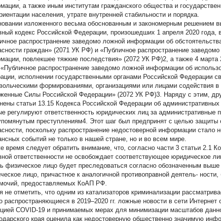
мации, а также иным институтам гражданского общества и государственн
 риентации населения, утрате внутренней стабильности и порядка.
новании изложенного весьма обоснованным и закономерным решением в
вный кодекс Российской Федерации, произошедших 1 апреля 2020 года, 
ичное распространение заведомо ложной информации об обстоятельства
асности граждан» (2071 УК РФ) и «Публичное распространение заведом
мации, повлекшее тяжкие последствия» (2072 УК РФ)2, а также 4 марта 
 «Публичное распространение заведомо ложной информации об использ
ации, исполнении государственными органами Российской Федерации св
вольческими формированиями, организациями или лицами содействия в 
женные Силы Российской Федерации» (2072 УК РФ)3. Наряду с этим, д
нены статьи 13.15 Кодекса Российской Федерации об административных 
ые регулируют ответственность юридических лиц за административные 
помянутым преступлениям4. Этот шаг был предпринят с целью защиты 
асности, поскольку распространение недостоверной информации стало 
ансных событий не только в нашей стране, но и во всем мире.
же время следует обратить внимание, что, согласно части 3 статьи 2.1 
вной ответственности не освобождает соответствующее юридическое лиц
ть физическое лицо будет преследоваться согласно обозначенным выше 
ческое лицо, причастное к аналогичной противоправной деятель- ности,
мочий, предоставляемых КоАП РФ.
я не отметить, что одним из катализаторов криминализации рассматрив
о распространяющиеся в 2019–2020 гг. ложные новости в сети Интернет 
цией COVID-19 и принимаемых мерах для минимизации масштабов данной
одарского края оценила как недостоверную общественно значимую инф