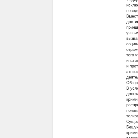
исклю
повед
Вмест
дости
принц
уязви
вызва
социа
отраж
того 
инсти
и про
этнич
деяте
Обзор
В усл
доктр
крими
распр
появл
толко
Сущес
Бешук
крими