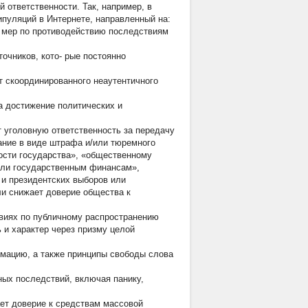
ответственности. Так, например, в
ипуляций в Интернете, направленный на:
 мер по противодействию последствиям
очников, кото- рые постоянно
т скоординированного неаутентичного
а достижение политических и
т уголовную ответственность за передачу
ание в виде штрафа и/или тюремного
ости государства», «общественному
или государственным финансам»,
и президентских выборов или
и снижает доверие общества к
твиях по публичному распространению
 и характер через призму целой
рмацию, а также принципы свободы слова
ных последствий, включая панику,
ет доверие к средствам массовой