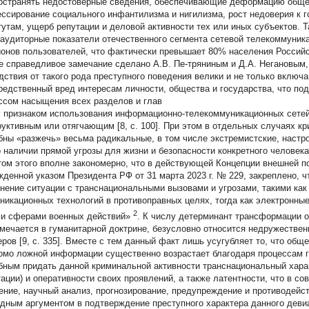
остранять недостоверные сведения, обеспечивающие деформацию общес
ессирование социального инфантилизма и нигилизма, рост недоверия к 
тутам, ущерб репутации и деловой активности тех или иных субъектов. Т
 аудиторные показатели отечественного сегмента сетевой телекоммуник
онов пользователей, что фактически превышает 80% населения Российско
е справедливое замечание сделано А.В. Пе-тряниным и Д.А. Негановым,
дствия от такого рода преступного поведения велики и не только включ
редственный вред интересам личности, общества и государства, что п
ссом насыщения всех разделов и глав
 признаком использования информационно-телекоммуникационных сетей, 
руктивным или отягчающим [8, c. 100]. При этом в отдельных случаях 
бны «разжечь» весьма радикальные, в том числе экстремистские, настро
о наличии прямой угрозы для жизни и безопасности конкретного человека
том этого вполне закономерно, что в действующей Концепции внешней п
жденной указом Президента РФ от 31 марта 2023 г. № 229, закреплено, ч
нение ситуации с транснациональными вызовами и угрозами, такими ка
никационных технологий в противоправных целях, тогда как электронные 
2
и сферами военных действий»
. К числу детерминант трансформации о
тмечается в гуманитарной доктрине, безусловно относится недружестве
еров [9, с. 335]. Вместе с тем данный факт лишь усугубляет то, что об
омо ложной информации существенно возрастает благодаря процессам г
бным придать данной криминальной активности транснациональный харак
тации) и оперативности своих проявлений, а также латентности, что в со
ение, научный анализ, прогнозирование, предупреждение и противодейст
дным аргументом в подтверждение преступного характера данного деви