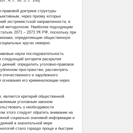
7; 4, с. 58; 5, с. 108].
о-правовой доктрине структуры
ъективным, через призму которых
ий экстремистской направленности, в
ной методологии. Наиболее подходящим
татьях 2071 – 2073 УК РФ, поскольку при
признаки, определяющие общественную
 социальных кругах неверно
правовые науки последовательность
м следующий алгоритм раскрытия
 деяний: определить уголовно-правовое
публичном пространстве; рассмотреть
я отечественного и зарубежного
и основания его криминализации через
, является критерий общественной
храняемым уголовным законом
ельствовать о необходимости
том этого следует обратить внимание на
ложной социально значимой информации и
 деяний в значительной мере
нологий стало гораздо проще и быстрее