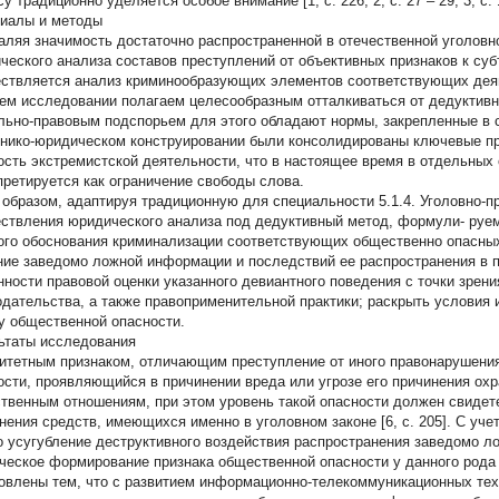
у традиционно уделяется особое внимание [1, с. 226; 2, с. 27 – 29; 3, с. 16
иалы и методы
аляя значимость достаточно распространенной в отечественной уголовн
ческого анализа составов преступлений от объективных признаков к суб
ствляется анализ криминообразующих элементов соответствующих деян
ем исследовании полагаем целесообразным отталкиваться от дедуктив
льно-правовым подспорьем для этого обладают нормы, закрепленные в с
хнико-юридическом конструировании были консолидированы ключевые 
ость экстремистской деятельности, что в настоящее время в отдельных
претируется как ограничение свободы слова.
 образом, адаптируя традиционную для специальности 5.1.4. Уголовно-
ствления юридического анализа под дедуктивный метод, формули- руе
ого обоснования криминализации соответствующих общественно опасных
ние заведомо ложной информации и последствий ее распространения в 
нности правовой оценки указанного девиантного поведения с точки зрени
одательства, а также правоприменительной практики; раскрыть условия 
у общественной опасности.
ьтаты исследования
итетным признаком, отличающим преступление от иного правонарушения
ости, проявляющийся в причинении вреда или угрозе его причинения о
твенным отношениям, при этом уровень такой опасности должен свидет
нения средств, имеющихся именно в уголовном законе [6, c. 205]. С уче
то усугубление деструктивного воздействия распространения заведомо 
ческое формирование признака общественной опасности у данного рода
овлены тем, что с развитием информационно-телекоммуникационных тех