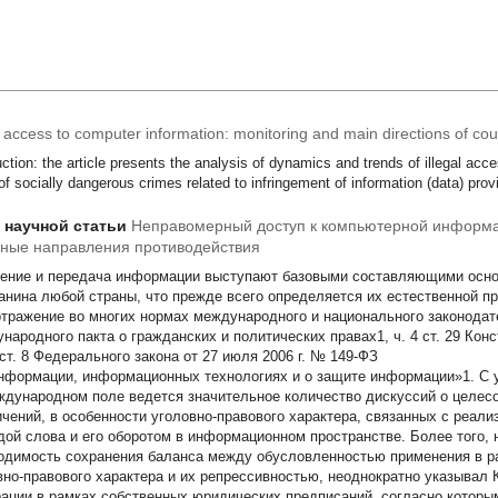
l access to computer information: monitoring and main directions of cou
uction: the article presents the analysis of dynamics and trends of illegal acc
of socially dangerous crimes related to infringement of information (data) provi
т научной статьи
Неправомерный доступ к компьютерной информа
ные направления противодействия
ение и передача информации выступают базовыми составляющими осно
анина любой страны, что прежде всего определяется их естественной п
отражение во многих нормах международного и национального законодател
народного пакта о гражданских и политических правах1, ч. 4 ст. 29 Кон
 ст. 8 Федерального закона от 27 июля 2006 г. № 149-ФЗ
нформации, информационных технологиях и о защите информации»1. С уч
ждународном поле ведется значительное количество дискуссий о целес
ичений, в особенности уголовно-правового характера, связанных с реал
дой слова и его оборотом в информационном пространстве. Более того, н
одимость сохранения баланса между обусловленностью применения в р
вно-правового характера и их репрессивностью, неоднократно указывал
ации в рамках собственных юридических предписаний, согласно которы