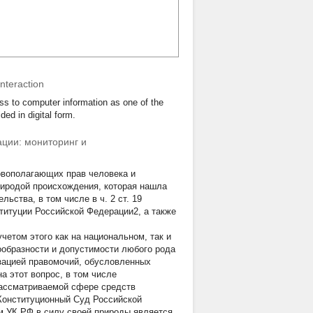
nteraction
ess to computer information as one of the
ded in digital form.
ции: мониторинг и
вополагающих прав человека и
риродой происхождения, которая нашла
ьства, в том числе в ч. 2 ст. 19
ституции Российской Федерации2, а также
етом этого как на национальном, так и
ообразности и допустимости любого рода
изацией правомочий, обусловленных
а этот вопрос, в том числе
ассматриваемой сфере средств
 Конституционный Суд Российской
м УК РФ в силу своей природы является