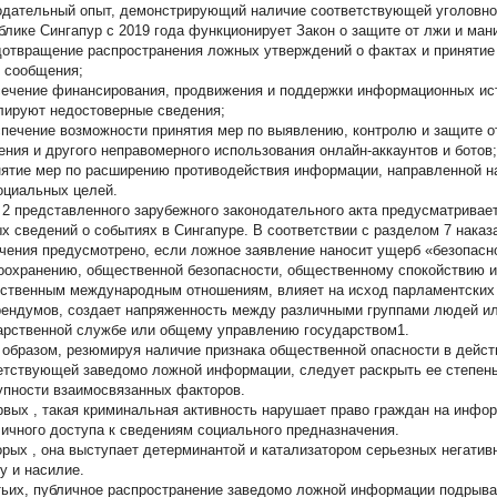
одательный опыт, демонстрирующий наличие соответствующей уголовной 
блике Сингапур с 2019 года функционирует Закон о защите от лжи и ман
дотвращение распространения ложных утверждений о фактах и принятие
о сообщения;
сечение финансирования, продвижения и поддержки информационных ист
лируют недостоверные сведения;
спечение возможности принятия мер по выявлению, контролю и защите о
ения и другого неправомерного использования онлайн-аккаунтов и ботов;
нятие мер по расширению противодействия информации, направленной н
оциальных целей.
 2 представленного зарубежного законодательного акта предусматривае
х сведений о событиях в Сингапуре. В соответствии с разделом 7 наказ
чения предусмотрено, если ложное заявление наносит ущерб «безопасн
оохранению, общественной безопасности, общественному спокойствию 
ственным международным отношениям, влияет на исход парламентских 
ендумов, создает напряженность между различными группами людей ил
арственной службе или общему управлению государством1.
 образом, резюмируя наличие признака общественной опасности в дейс
етствующей заведомо ложной информации, следует раскрыть ее степень
упности взаимосвязанных факторов.
рвых
, такая криминальная активность нарушает право граждан на инфо
личного доступа к сведениям социального предназначения.
орых
, она выступает детерминантой и катализатором серьезных негатив
у и насилие.
тьих, публичное распространение заведомо ложной информации подрыва