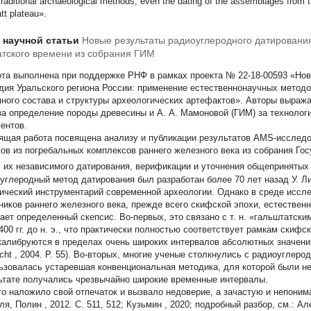
traditional archaeological methods, even the dating of the assemblages from t
att plateau».
т научной статьи
Новые результаты радиоуглеродного датирования
тского времени из собрания ГИМ
та выполнена при поддержке РНФ в рамках проекта № 22-18-00593 «Нова
дия Уральского региона России: применение естественнонаучных методо
пного состава и структуры археологических артефактов». Авторы выража
за определение породы древесины и А. А. Мамоновой (ГИМ) за технолог
ентов.
ящая работа посвящена анализу и публикации результатов AMS-исслед
ков из погребальных комплексов раннего железного века из собрания Гос
 их независимого датирования, верификации и уточнения общепринятых
углеродный метод датирования был разработан более 70 лет назад У. Ли
ический инструментарий современной археологии. Однако в среде исс
ников раннего железного века, прежде всего скифской эпохи, естествен
ает определенный скепсис. Во-первых, это связано с т. н. «гальштатск
 400 гг. до н. э., что практически полностью соответствует рамкам скифс
калибруются в пределах очень широких интервалов абсолютных значений
icht
, 2004. P. 55). Во-вторых, многие ученые столкнулись с радиоуглер
ьзовалась устаревшая конвенциональная методика, для которой были н
ьтате получались чрезвычайно широкие временные интервалы.
то наложило свой отпечаток и вызвало недоверие, а зачастую и непоним
ля, Полин
, 2012. С. 511, 512;
Кузьмин
, 2020; подробный разбор, см.:
Ал