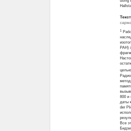
using 
Hallst
Текс
сарма
1
Рабо
насле
изото
РАН) 
фрагм
Насто
остат
целью
Радио
метод
памят
вызыв
800 и
даты 
der Pl
испол
резул
Все э
Бидзи