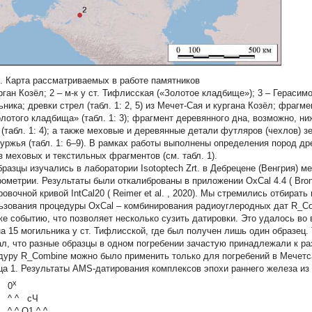
1. Карта рассматриваемых в работе памятников
рган Козёл; 2 – м-к у ст. Тифлисская («Золотое кладбище»); 3 – Герасимов
ьника; древки стрел (табл. 1: 2, 5) из Мечет-Сая и кургана Козёл; фраг
олотого кладбища» (табл. 1: 3); фрагмент деревянного дна, возможно, ни
 (табл. 1: 4); а также меховые и деревянные детали футляров (чехлов) 
уржья (табл. 1: 6‒9). В рамках работы выполнены определения пород др
з меховых и текстильных фрагментов (см. табл. 1).
бразцы изучались в лаборатории Isotoptech Zrt. в Дебрецене (Венгрия) 
рометрии. Результаты были откалиброваны в приложении OxCal 4.4 (
Bro
овочной кривой IntCal20 (
Reimer et al.
, 2020). Мы стремились отбирать
ьзования процедуры OxCal – комбинирования радиоуглеродных дат R_Com
же событию, что позволяет несколько сузить датировки. Это удалось во 
на 15 могильника у ст. Тифлисской, где был получен лишь один образец.
ал, что разные образцы в одном погребении зачастую принадлежали к р
дуру R_Combine можно было применить только для погребений в Мечетс
ца 1. Результаты AMS-датирования комплексов эпохи раннего железа из
х
0
^ ^ сЧ
^ ^ О1 ^ ^