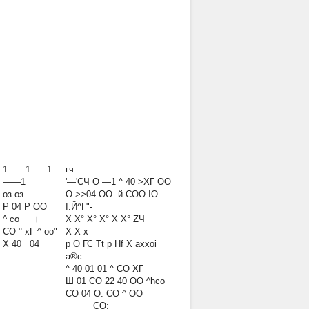
1——1 1
гч
——1
'—'СЧ О —1 ^ 40 >ХГ ОО
оз оз
О >>04 ОО .й СОО ІО
Р 04 Р ОО
І.Й^Г"-
^ со ।
X Х° Х° Х° X Х° ZЧ
СО ° хГ ^ оо"
X X х
X 40 04
р О ГС Tt р Hf X axxoi
а®с
^ 40 01 01 ^ СО ХГ
Ш 01 СО 22 40 ОО ^һсо
СО 04 О. СО ^ ОО
СО;