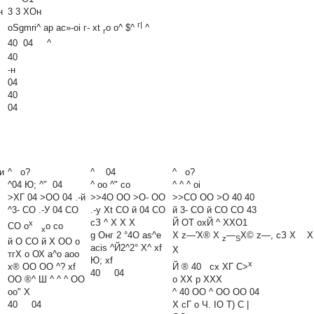
н
3 3 ХОн
г|
oSgmri^ ар ас»-oi г- xt
о о^ $^
^
г
40 04 ^
40
-н
04
40
04
и
^ о?
^ 04
^ о?
^04 Ю; ^" 04
^ оо ^" со
^ ^ ^ oi
>ХГ 04 >ОО 04 .-й
>>4О ОО >О- ОО
>>СО ОО >О 40 40
^3- СО .-У 04 СО
.-у Xt СО й 04 СО
й 3- СО й СО СО 43
сЗ ^ X X X
Й ОТ охЙ ^ XXО1
х
СО о
о со
х
g Онг 2 °4О as^e
X z—'X® X
—
X© z—, сЗ X X
z
S
й О СО й X ОО о
acis
^Й2^2°
Х^ xf
X
тгХ о ОХ а^о аоо
Ю; xf
х
х® ОО ОО ^? xf
Й ® 40 сх ХГ С>
40 04
ОО ®^ Ш ^ ^ ^ ОО
о XX р XXX
оо" X
^ 40 ОО ^ ОО ОО 04
40 04
X сГ о Ч. IO Т) С |