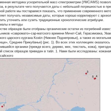
менная методика ускорительной масс-спектрометрии (УМС/AMS) позвол
ра, в результате чего получаются даты с небольшой погрешностью в пр
ной работе мы постараемся показать, что применение современного мет
ляет получать независимые даты, которые хорошо коррелируют с архео
лить уточнить или сузить традиционные хронологические атрибуции.
иалы и методы
естве образцов были отобраны органические остатки из погребений изве
ьников «савромато»-сар-матского времени Мечет-Сай, Герасимовка, Увак
кого царского кургана Козёл (Нижнее Поднепровье), а также из могильни
ище», Среднее Прикубанье) (рис. 1). Во всех этих коллекциях оказалос
нившейся органики (прежде всего, дерево, мех, текстиль, кожа), пригод
й список образцов приведен в табл. 1. Нами были исследованы: кожаная
сайского