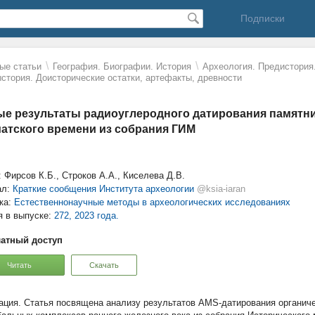
Подписки
\
\
ые статьи
География. Биографии. История
Археология. Предистория
стория. Доисторические остатки, артефакты, древности
е результаты радиоуглеродного датирования памятни
атского времени из собрания ГИМ
: Фирсов К.Б., Строков А.А., Киселева Д.В.
ал:
Краткие сообщения Института археологии
@ksia-iaran
ка:
Естественнонаучные методы в археологических исследованиях
я в выпуске:
272, 2023 года.
атный доступ
Читать
Скачать
Статья посвящена анализу результатов AMS-датирования органич