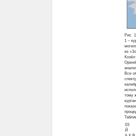
Рис. 
1 – ку
могил
из «З
Козёл
Оренб
анали
Все о
спект
калибр
испол
тому 
курга
показ
проце
Табли
03
Й
§ X В