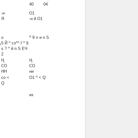
40 04
-н
О1
Я
-н
й О1
u
о
9 л и n S
5 Й ^ сз^^ І ^ §
и
s ? ^ й п S ЕЧ
2
Ң
Ң
СО
СО
НН
ни
со <
О1 ^ < Q
Q
из