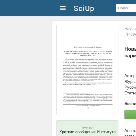
Научн
Преды
Новы
сарм
Автор
Журн
Рубри
Стать
Беспл
ЖУРНАЛ
Краткие сообщения Института