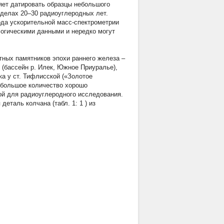
яет датировать образцы небольшого
еделах 20–30 радиоуглеродных лет.
ода ускорительной масс-спектрометрии
логическими данными и нередко могут
стных памятников эпохи раннего железа –
 (бассейн р. Илек, Южное Приуралье),
ка у ст. Тифлисской («Золотое
ь большое количество хорошо
ной для радиоуглеродного исследования.
 деталь колчана (табл. 1:
1
) из