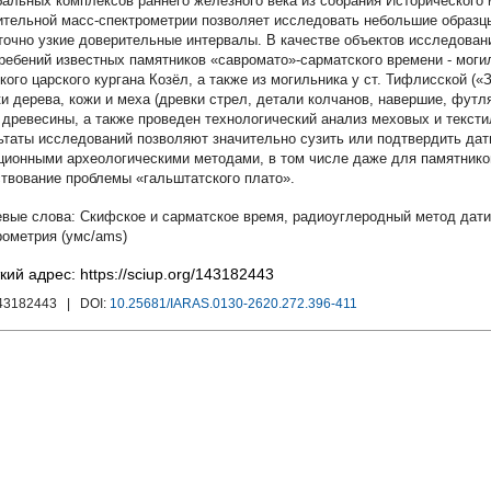
бальных комплексов раннего железного века из собрания Исторического
ительной масс-спектрометрии позволяет исследовать небольшие образцы
точно узкие доверительные интервалы. В качестве объектов исследован
гребений известных памятников «савромато»-сарматского времени - моги
кого царского кургана Козёл, а также из могильника у ст. Тифлисской 
ки дерева, кожи и меха (древки стрел, детали колчанов, навершие, фут
 древесины, а также проведен технологический анализ меховых и текст
ьтаты исследований позволяют значительно сузить или подтвердить дат
ционными археологическими методами, в том числе даже для памятнико
твование проблемы «гальштатского плато».
Скифское и сарматское время
,
радиоуглеродный метод дат
рометрия (умс/ams)
кий адрес: https://sciup.org/143182443
143182443
| DOI:
10.25681/IARAS.0130-2620.272.396-411