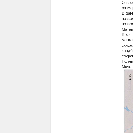
Совре
разме
В дан
позво
позво
Матер
В кач
могил
скифс
кладб
сохра
Полны
Мечет