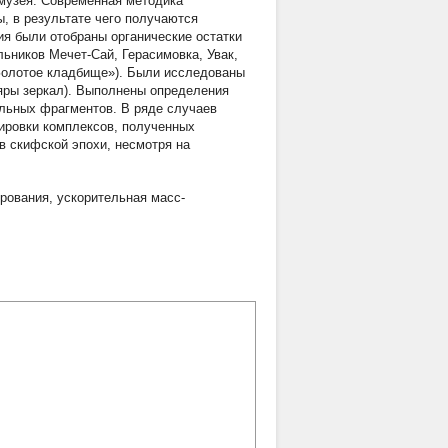
 музея. Современная методика
, в результате чего получаются
ия были отобраны органические остатки
льников Мечет-Сай, Герасимовка, Увак,
(«Золотое кладбище»). Были исследованы
ляры зеркал). Выполнены определения
ильных фрагментов. В ряде случаев
ировки комплексов, полученных
в скифской эпохи, несмотря на
ирования
,
ускорительная масс-