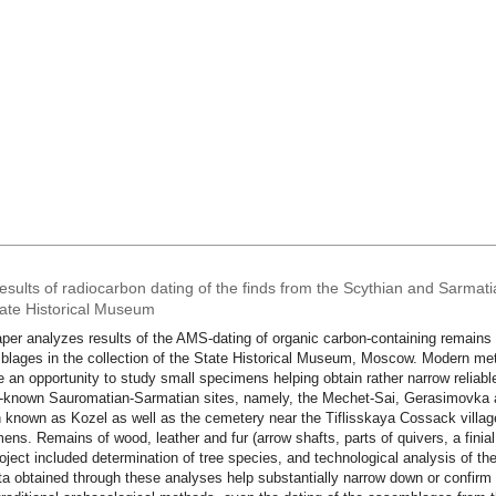
sults of radiocarbon dating of the finds from the Scythian and Sarmatian
tate Historical Museum
per analyzes results of the AMS-dating of organic carbon-containing remains 
lages in the collection of the State Historical Museum, Moscow. Modern me
e an opportunity to study small specimens helping obtain rather narrow reliabl
l-known Sauromatian-Sarmatian sites, namely, the Mechet-Sai, Gerasimovka 
 known as Kozel as well as the cemetery near the Tiflisskaya Cossack villa
ens. Remains of wood, leather and fur (arrow shafts, parts of quivers, a finia
oject included determination of tree species, and technological analysis of th
ta obtained through these analyses help substantially narrow down or confirm