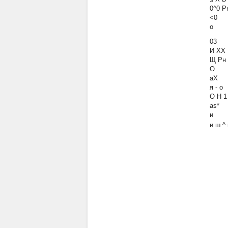
0^0 Р
<0
о
03
И XX
Щ Рн
О
аХ
я - о
О Н 1
as*
и
и ш ^ 