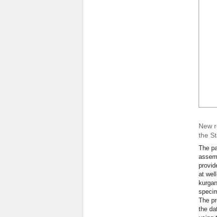
New re
the S
The pa
assemb
provid
at wel
kurgan
specim
The pr
the da