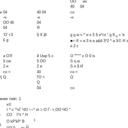
ОО из
40 04
 и
04
40 04
со
-н
-н
-н
ОО 40
04
04
Я
’О' <3
§ X |й
g g w ч ^ и s 5 § е^го “ g 9
« ’в
о
£ g
■= ® « и 3 я а а&й 3*2 ^ а X© ® 
и 2 с
а О'Л
й Uwp 5 с
О ''"""'' х О 0 is
5 сю
5 ОО
S ң ю
2 и
2 и
S о § И
со <
40
со <
Ң
Q
ГО <
Q
Q
04
со
ание табл. 1
х©
І ^ с '^хГ ЧО '—^ о\ >.О Г- >,ОО ЧО "
В
СО ГЧ ^ Н
1
О
kP'kP'
В
0
11
^^3 0 оз