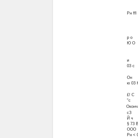
Рн ffl
р о
Ю О
и
03 с
Он
ю 03 
£! С
"с
Оконч
сЗ
Й ч
§ 73 
ООО
Рн < 