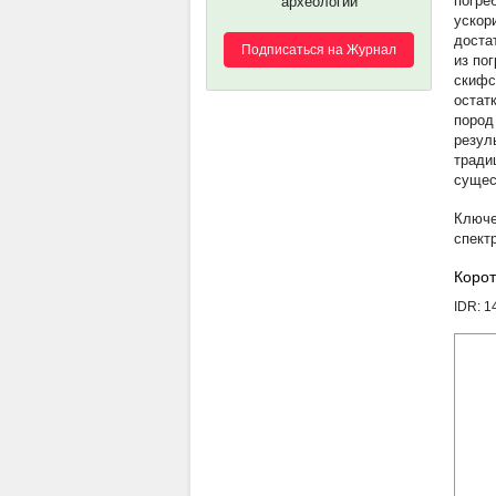
погре
археологии
ускор
доста
Подписаться на Журнал
из по
скифс
остат
пород
резул
тради
сущес
спект
Корот
IDR: 