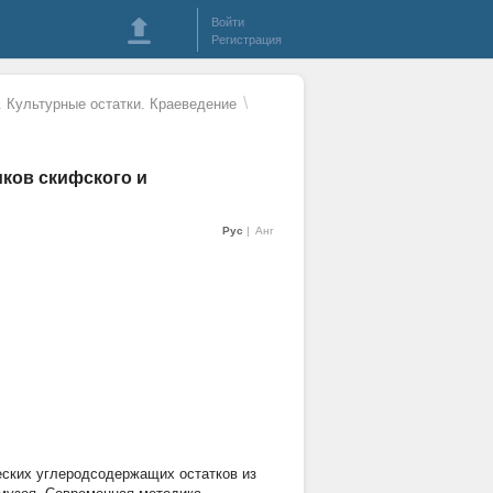
Войти
Регистрация
\
. Культурные остатки. Краеведение
ков скифского и
Рус
Анг
еских углеродсодержащих остатков из