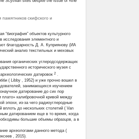
he Scythian sites despite the issue of «the
 памятников скифского и
я “биография” объектов культурного
в исследования элементного и
ют благодарность Д. А. Куприянову (ИА
ический анализ текстильных и меховых
ования органических углеродсодержащих
ударственного исторического музея с
2
 археологических датировок
.
бби (
Libby
, 1952) и уже прочно вошел в
ледователей, занимающихся изучением
нонаучное датирование до сих пор
им плато» калибровочной кривой между
кой эпохи, из-за чего радиоуглеродные
 вплоть до нескольких столетий (
Van
одным датированием еще в то время, когда
еобходимы большие объемы образцов, а в
ание археологами данного метода (
ексеев
, 2015).