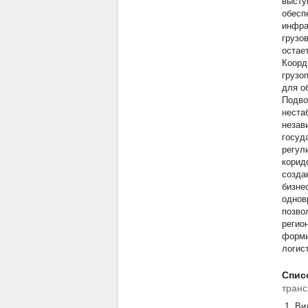
высту
обесп
инфра
грузо
остае
Коорд
грузо
для о
Подво
неста
незав
госуд
регул
корид
созда
бизне
однов
позво
регио
форми
логис
Спис
транс
Ви