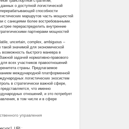
ной транспортной стратегии,
 данных о доступной логистической
 перерабатывающей способности
огистических маршрутов часть мощностей
зи с санкциями более востребованными.
быстрее перераспределить внутренние
стратегическими партнерами мощностей
ile, uncertain, complex, ambiguous –
я такой значимой для экономической
ть возможность быстрого маневра в
 Важной задачей нормативно-правового
 для всех участников правоотношений
еренитета страны. Предлагаемое
ованием международной платформенной
еждународных логистических экосистем
роль в стратегически важной сфере,
 представляется, что именно
ждународных отношений, и это потребует
авления, в том числе и в сфере
рственного управления
есурс]. URL: