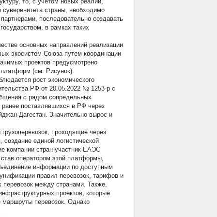
туру, то, с учетом новых реалий,
о суверенитета страны, необходимо
 партнерами, последовательно создавать
государством, в рамках таких
ачестве основных направлений реализации
вых экосистем Союза путем координации
начимых проектов предусмотрено
платформ (см. Рисунок).
блюдается рост экономического
ительства РФ от 20.05.2022 № 1253-р с
общения с рядом сопредельных
в, ранее поставлявшихся в РФ через
йджан-Дагестан. Значительно вырос и
 грузоперевозок, проходящие через
я, создание единой логистической
ие компании стран-участник ЕАЭС
 став оператором этой платформы,
бъединение информации по доступным
унификации правил перевозок, тарифов и
 перевозок между странами. Также,
инфраструктурных проектов, которые
 маршруты перевозок. Однако