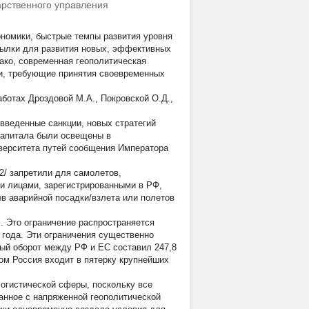
арственного управления
ономики, быстрые темпы развития уровня
сылки для развития новых, эффективных
нако, современная геополитическая
ти, требующие принятия своевременных
ботах Дроздовой М.А., Покровской О.Д.,
 введенные санкции, новых стратегий
 капитала были освещены в
иверситета путей сообщения Императора
/ запретили для самолетов,
и лицами, зарегистрированными в РФ,
ев аварийной посадки/взлета или полетов
]. Это ограничение распространяется
 года. Эти ограничения существенно
вый оборот между РФ и ЕС составил 247,8
ом Россия входит в пятерку крупнейших
огистической сферы, поскольку все
занное с напряженной геополитической