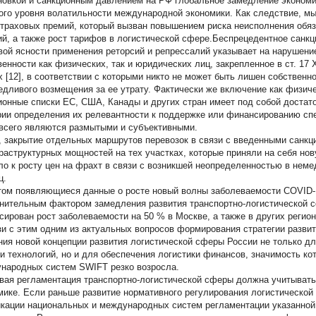
новкой и санкционным давлением на РФ глобальное замедление эконом
ого уровня волатильности международной экономики. Как следствие, мы
страховых премий, который вызван повышением риска неисполнения обяз
ий, а также рост тарифов в логистической сфере.Беспрецедентное санкц
вой ясности применения реторсий и репрессалий указывает на нарушени
венности как физических, так и юридических лиц, закрепленное в ст. 17
х [12], в соответствии с которыми никто не может быть лишен собственн
едливого возмещения за ее утрату. Фактически же включение как физиче
ионные списки ЕС, США, Канады и других стран имеет под собой достато
рии определения их релевантности к поддержке или финансированию спе
всего являются размытыми и субъективными.
, закрытие отдельных маршрутов перевозок в связи с введенными санкц
раструктурных мощностей на тех участках, которые приняли на себя нов
ло к росту цен на фрахт в связи с возникшей неопределенностью в нем
ц.
том появляющиеся данные о росте новый волны заболеваемости COVID-
нительным фактором замедления развития транспортно-логистической сф
сирован рост заболеваемости на 50 % в Москве, а также в других региона
зи с этим одним из актуальных вопросов формирования стратегии развит
ния новой концепции развития логистической сферы России не только д
 и технологий, но и для обеспечения логистики финансов, значимость ко
народных систем SWIFT резко возросла.
вая регламентация транспортно-логистической сферы должна учитыват
мике. Если раньше развитие нормативного регулирования логистической
кации национальных и международных систем регламентации указанной