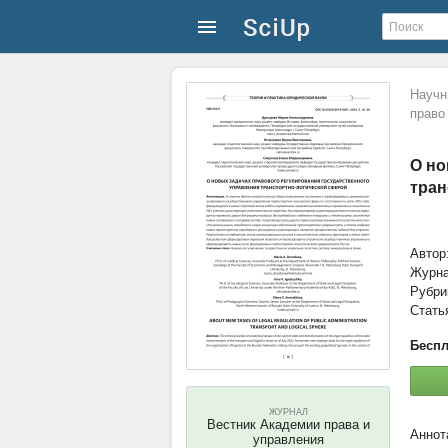
Научн
право
О но
тран
Автор
Журн
Рубри
Стать
Беспл
ЖУРНАЛ
Вестник Академии права и
управления