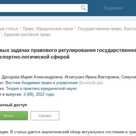
Подписки
\
\
ые статьи
Право. Юридические науки
Государственное право. Конст
\
Административное право
вых задачах правового регулирования государственн
спортно-логической сферой
: Дроздова Мария Александровна, Игнатушко Ирина Викторовна, Семух
ал:
Вестник Академии права и управления
@vestnik-apu
ка:
Теория и практика юридической науки
я в выпуске:
3 (68), 2022 года.
атный доступ
Читать
Скачать
В статье дается аналитический обзор актуального состояния и тр