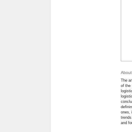
About 
The ar
of the
logist
logist
conclu
defini
ones, 
trends
and fo