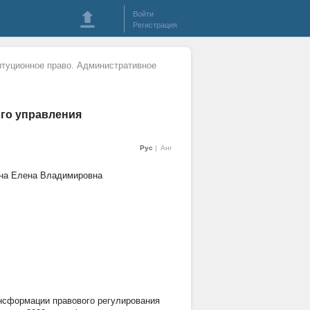
Войти
Регистрация
итуционное право. Административное
ого управления
Рус
Анг
ина Елена Владимировна
ансформации правового регулирования