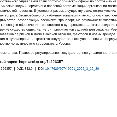
арственного управления транспортно-логической сферы по состоянию н
егические задачи нормативно-правовой регламентации организации логи
литической повестки. В условиях разрыва существующих логистических 
ия вопроса бесперебойного снабжения товарами и технологиями заключ
дничестве, позволяющих расширить транспортные возможности участник
 концепцию обеспечения транспортного суверенитета, а также создание
рение существующих, является приоритетной задачей для отрасли. Рез
зовавшихся рисков в логистической отрасли, факторов и новых трендов
лил актуализировать стратегию государственного управления и сформу
портно-логистического суверенитета России.
Правовое регулирование
,
государственное управление
,
логи
кий адрес: https://sciup.org/14126357
14126357
| УДК:
342.9
| DOI:
10.47629/2074-9201_2022_3_16_20