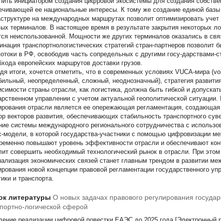
пить инициатором создания цифровой экосистемы для создания собствен
ечивающей ее национальные интересы. К тому же создание единой базы
структуре на международных маршрутах позволит оптимизировать учет
вых терминалов. В настоящее время в результате закрытия некоторых л
тся неиспользованной. Мощности же других терминалов оказались в свя
инация транспортнологистических стратегий стран-партнеров позволит 
потоки в РФ, освободив часть сопредельных с другими госу-дарствами-
бхода европейских маршрутов доставки грузов.
дя итоги, хочется отметить, что в современных условиях VUCA-мира (volat
бильный, неопределенный, сложный, неоднозначный), стратегия развити
исимости страны отрасли, как логистика, должна быть гибкой и допуска
арственном управлении с учетом актуальной геополитической ситуации.
ирования отрасли является ее опережающая регламентация, создающая
ор векторов развития, обеспечивающих стабильность транспортного сув
ние системы международного регионального сотрудничества с использ
с-модели, в которой государства-участники с помощью цифровизации м
ременно повышают уровень эффективности отрасли и обеспечивают конт
лит совершить необходимый технологический рынок в отрасли. При этом
нализация экономических связей станет главным трендом в развитии ме
рования новой концепции правовой регламентации государственного упр
тики и транспорта.
ок литературы
О новых задачах правового регулирования госуда
портно-логической сферой
дение реализации цифровой повестки ЕАЭС до 2025 года [Электронный р