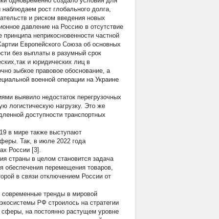
ики одновременно создало условия для
 наблюдаем рост глобального долга,
ательств и риском введения новых
ионное давление на Россию в отсутствие
е принципа неприкосновенности частной
 Хартии Европейского Союза об основных
ости без выплаты в разумный срок
ских,так и юридических лиц в
чно зыбкое правовое обоснование, а
циальной военной операции на Украине
иями выявило недостаток перегрузочных
ую логистическую нагрузку. Это же
едленной доступности транспортных
19 в мире также выступают
еры. Так, в июле 2022 года
х России [3].
ия страны в целом становится задача
ля обеспечения перемещения товаров,
торой в связи отключением России от
ь современные тренды в мировой
 экосистемы РФ строилось на стратегии
 сферы, на постоянно растущем уровне