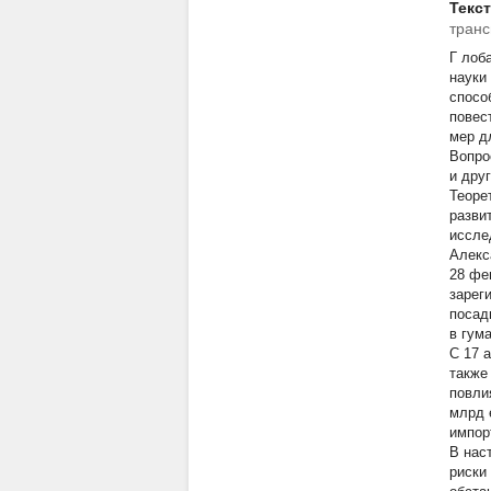
Текс
транс
Г
лоба
науки
спосо
повес
мер д
Вопро
и дру
Теоре
разви
иссле
Алекса
28 фе
зарег
посад
в гум
С 17 
также
повли
млрд 
импорт
В нас
риски