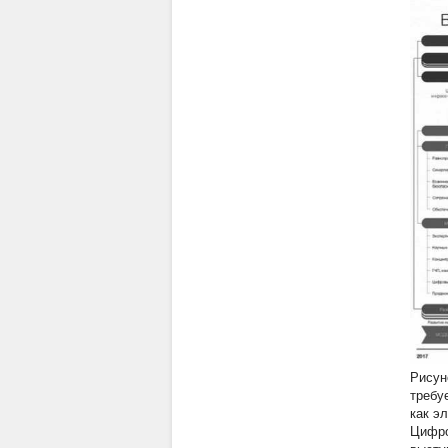
Рисун
требу
как э
Цифро