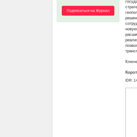
госуд
страт
Подписаться на Журнал
геопо
решен
сотру
новую
расши
реали
позво
транс
Корот
IDR: 