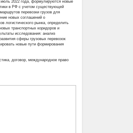
а июль 2022 года, формулируются новые
стики в РФ с учетом существующей
маршрутов перевозки грузов для
ение новых соглашений о
ов логистического рынка, определить
 новых транспортных коридоров и
ультаты исследования: анализ
 развития сферы грузовых перевозок
лировать новые пути формирования
стика
,
договор
,
международное право