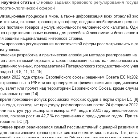
т научной статьи
О новых задачах правового регулирования госуд
портно-логической сферой
лизационные процессы в мире, а также цифровизация всех отраслей эк
 и техники, включая транспортную сферу, создали необходимые предпо
бов поставки товаров и услуг, мобильности человеческого капитала. Од
тка представила новые вызовы для российской экономики и безопаснос
ля защиты национальных интересов страны.
сы правового регулирования логистической сферы рассматривались в ра
гих ученых.
тическая разработка и практическая апробация методов реагирования на
тия логистической отрасли, а также повышения качества человеческого
дованиях ученых, преподавателей Петербургского государственного ун
ндра I [4-8; 11; 14; 15].
враля 2022 года страны Европейского союзы решением Совета ЕС №2022
истрированных в РФ или контролируемых физическими или юридическим
ку, взлет или пролет над территорией Европейского Союза, кроме случа
анитарных целях [14].
апреля прекращен допуск российских морских судов в порты стран ЕС [9
 на суда, прошедшие процедуру рефлагирования после 24 февраля 2022
яли на структуру экспорта и импорта РФ, ведь в 2021 году внешнеторго
евро, показав рост на 42,7 % по сравнению с предыдущим годом. При эт
еров из ЕС [2].
тоящее время реализовался самый пессимистичный сценарий развития л
 для логистических транспортных систем воплотились в жизнь. Так, свя