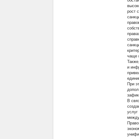
обста
высок
рост 
санкц
право
собст
права
справ
санкц
крите
чаще 
Также
и инф
приве
едини
При э
допол
зафик
В свя
созда
услуг
между
Право
эконо
унифи