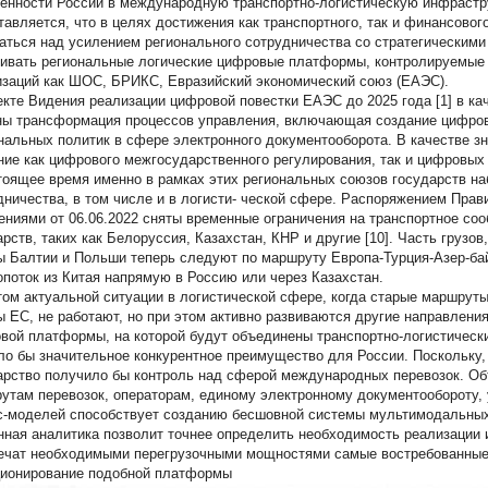
енности России в международную транспортно-логистическую инфраструк
тавляется, что в целях достижения как транспортного, так и финансовог
аться над усилением регионального сотрудничества со стратегическими
вивать региональные логические цифровые платформы, контролируемые 
изаций как ШОС, БРИКС, Евразийский экономический союз (ЕАЭС).
екте Видения реализации цифровой повестки ЕАЭС до 2025 года [1] в к
ны трансформация процессов управления, включающая создание цифро
нальных политик в сфере электронного документооборота. В качестве з
ние как цифрового межгосударственного регулирования, так и цифровых 
тоящее время именно в рамках этих региональных союзов государств на
дничества, в том числе и в логисти- ческой сфере. Распоряжением Прав
ениями от 06.06.2022 сняты временные ограничения на транспортное со
арств, таких как Белоруссия, Казахстан, КНР и другие [10]. Часть грузо
ы Балтии и Польши теперь следуют по маршруту Европа-Турция-Азер-ба
опоток из Китая напрямую в Россию или через Казахстан.
том актуальной ситуации в логистической сфере, когда старые маршруты
ы ЕС, не работают, но при этом активно развиваются другие направлени
вой платформы, на которой будут объединены транспортно-логистическ
ло бы значительное конкурентное преимущество для России. Поскольку,
арство получило бы контроль над сферой международных перевозок. О
утам перевозок, операторам, единому электронному документообороту, 
с-моделей способствует созданию бесшовной системы мультимодальных
нная аналитика позволит точнее определить необходимость реализации 
ечат необходимыми перегрузочными мощностями самые востребованные
ионирование подобной платформы