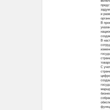
включ
предс
задум
и раз
орган
В про
указа
нацио
созда
В нас
сотру
измен
госуд
стран
товар
С уче
стран
цифро
созда
госуд
маршр
бизне
собра
обесп
функц