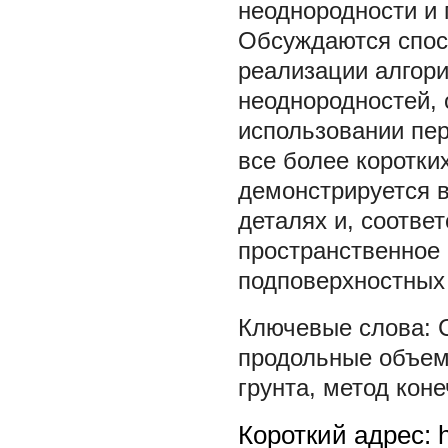
неоднородности и
Обсуждаются спос
реализации алгор
неоднородностей, 
использовании пе
все более коротк
демонстрируется 
деталях и, соотве
пространственное
подповерхностных
продольные объе
грунта
,
метод кон
Короткий адрес: h