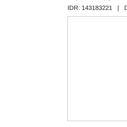
IDR: 143183221
| D