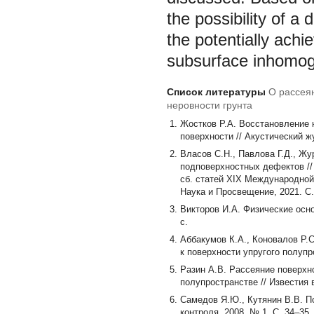
the possibility of a 
the potentially achie
subsurface inhomog
Список литературы
О рассея
неровности грунта
Жостков Р.А. Восстановление
поверхности // Акустический жу
Власов С.Н., Павлова Г.Д., Ж
подповерхностных дефектов //
сб. статей XIX Международной 
Наука и Просвещение, 2021. C.
Викторов И.А. Физические осно
с.
Аббакумов К.А., Коновалов Р
к поверхности упругого полупр
Разин А.В. Рассеяние поверхн
полупространстве // Известия в
Самедов Я.Ю., Кутянин В.В. 
контроля. 2008. № 1. C. 34–35.