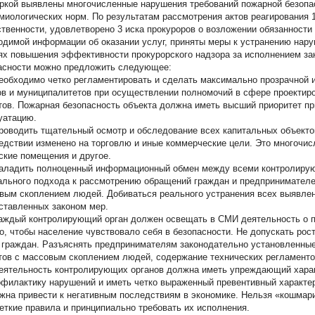
ркой выявлены многочисленные нарушения требований пожарной безопас
миологических норм. По результатам рассмотрения актов реагирования 
ственности, удовлетворено 3 иска прокуроров о возложении обязанности
одимой информации об оказании услуг, приняты меры к устранению нару
ях повышения эффективности прокурорского надзора за исполнением за
асности можно предложить следующее:
обходимо четко регламентировать и сделать максимально прозрачной 
ов и муниципалитетов при осуществлении полномочий в сфере проектир
тов. Пожарная безопасность объекта должна иметь высший приоритет при
уатацию.
оводить тщательный осмотр и обследование всех капитальных объектов
едствии изменено на торговлю и иные коммерческие цели. Это многочис
ские помещения и другое.
ладить полноценный информационный обмен между всеми контролирую
льного подхода к рассмотрению обращений граждан и предпринимателе
вым скоплением людей. Добиваться реального устранения всех выявлен
ставленных законом мер.
ждый контролирующий орган должен освещать в СМИ деятельность о 
о, чтобы население чувствовало себя в безопасности. Не допускать рос
 граждан. Разъяснять предпринимателям законодательно установленны
тов с массовым скоплением людей, содержание технических регламенто
ятельность контролирующих органов должна иметь упреждающий характ
офилактику нарушений и иметь четко выраженный превентивный характе
жна привести к негативным последствиям в экономике. Нельзя «кошмари
четкие правила и принципиально требовать их исполнения.