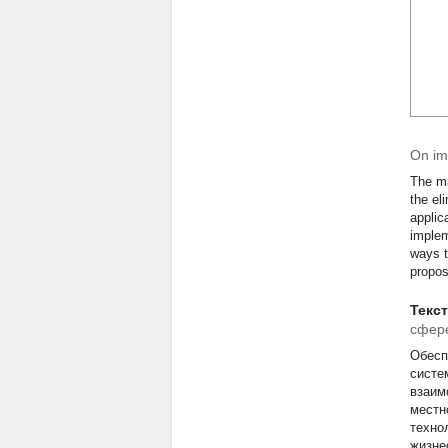
On imp
The ma
the el
applic
implem
ways t
propos
Текс
сфере
Обесп
систе
взаим
местн
техно
жизне