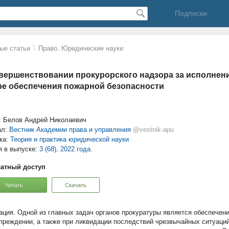
Подписки
\
ые статьи
Право. Юридические науки
вершенствовании прокурорского надзора за исполнени
е обеспечения пожарной безопасности
: Белов Андрей Николаевич
ал:
Вестник Академии права и управления
@vestnik-apu
ка:
Теория и практика юридической науки
я в выпуске:
3 (68), 2022 года.
атный доступ
Читать
Скачать
Одной из главных задач органов прокуратуры является обеспечени
преждении, а также при ликвидации последствий чрезвычайных ситуаци