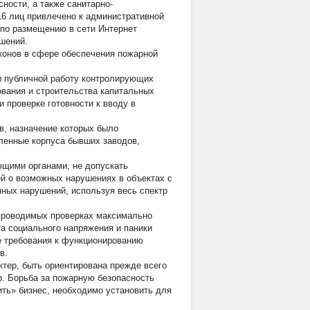
ности, а также санитарно-
16 лиц привлечено к административной
 по размещению в сети Интернет
шений.
конов в сфере обеспечения пожарной
и публичной работу контролирующих
ования и строительства капитальных
 проверке готовности к вводу в
, назначение которых было
ленные корпуса бывших заводов,
щими органами, не допускать
й о возможных нарушениях в объектах с
ных нарушений, используя весь спектр
проводимых проверках максимально
та социального напряжения и паники
е требования к функционированию
в.
ер, быть ориентирована прежде всего
р. Борьба за пожарную безопасность
ть» бизнес, необходимо установить для