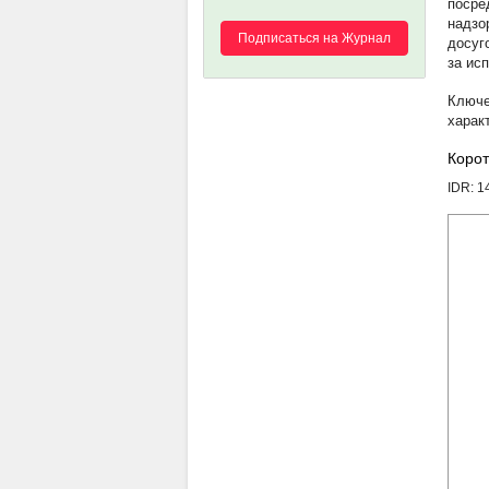
посре
надзо
Подписаться на Журнал
досуг
за ис
харак
Корот
IDR: 