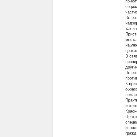
приют
социа
частн
По ре
надзо
так и 
Прист
места
наблю
центр
В свя
прове
други
По ре
проти
К при
образ
пожар
Практ
интер
Красн
Центр
специ
испол
гражд