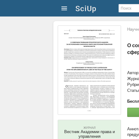
Научн
О со
сфер
Автор
Журн
Рубри
Стать
Беспл
ЖУРНАЛ
Вестник Академии права и
преду
управления