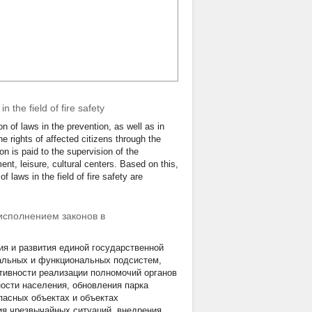
 the field of fire safety
n of laws in the prevention, as well as in
e rights of affected citizens through the
on is paid to the supervision of the
ent, leisure, cultural centers. Based on this,
 laws in the field of fire safety are
исполнением законов в
я и развития единой государственной
альных и функциональных подсистем,
ивности реализации полномочий органов
ости населения, обновления парка
пасных объектах и объектах
ия чрезвычайных ситуаций, внедрения