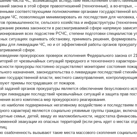
шение числа ЧС, возникающих вследствие неисполнения ответственным
ваний закона в этой сфере правоотношений (техногенные), а во-вторых, 
енными соответствующими полномочиями органами государственной вл
дации ЧС, позволяющая минимизировать их последствия для человека,
тов промышленности, сельского хозяйства и инфраструктуры (техногенн
ржание режима законности в рассматриваемой сфере напрямую зависит
ионирования всех подсистем РСЧС, степени подготовки специалистов уп
сных ситуациях оценивать обстановку, принимать решения, формировать
ервы для ликвидации ЧС, но и от эффективной работы органов прокурату
атриваемой сфере.
роведении прокурорских проверок исполнения Федерального закона от 2
риторий от чрезвычайных ситуаций природного и техногенного характера»
асности прокуроры постоянно осуществляют мониторинг состояния пожар
льного назначения, законодательства о ликвидации последствий стихий
ами государственной власти, местного самоуправления, контролирующи
изуют приемы пострадавших от пожаров.
ой задачей органов прокуратуры является обеспечение безусловного ис
 при ликвидации последствий чрезвычайных ситуаций и защита прав по
нения всего комплекса мер прокурорского реагирования.
 из наиболее подверженных негативному воздействию и последствиям пож
дного характера) являются социально уязвимые группы граждан, включ
детные семьи, детей, ввиду их маломобильности, недостатка финансовы
ременной эвакуации из опасных территорий (если речь идет о местах от
лиц.
ю озабоченность вызывают такие места массового скопления социально