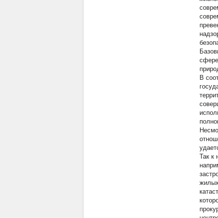
совре
совре
преве
надзо
безоп
Базов
сфере
приро
В соо
госуд
терри
совер
испол
полно
Несмо
отнош
удает
Так к
напри
застр
жилых
катас
котор
проку
центр