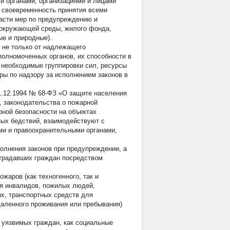
и органами, организациями и лицами
– своевременность принятия всеми
асти мер по предупреждению и
 окружающей среды, жилого фонда,
ые и природные).
 не только от надлежащего
олномоченных органов, их способности в
 необходимые группировки сил, ресурсы
ры по надзору за исполнением законов в
1.12.1994 № 68-ФЗ «О защите населения
, законодательства о пожарной
ной безопасности на объектах
ных бедствий, взаимодействуют с
ми и правоохранительными органами,
полнения законов при предупреждении, а
страдавших граждан посредством
аров (как техногенного, так и
ая инвалидов, пожилых людей,
х, транспортных средств для
даленного проживания или пребывания)
 уязвимых граждан, как социальные