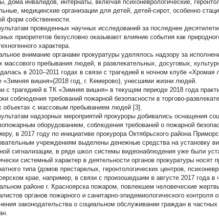
ы, дома инвалидов, интернаты, включая психоневрологические, геронто
льные, медицинские организации для детей, детей-сирот, особенно стацио
ой форм собственности.
зультатам проведенных научных исследований за последнее десятилетие
рных приоритетов безусловно оказывают влияние события как природног
техногенного характера.
альное внимание органами прокуратуры уделялось надзору за исполнени
х массового пребывания людей, в развлекательных, досуговых, культурн
далась в 2010–2011 годах в связи с трагедией в ночном клубе «Хромая ло
е «Зимняя вишня»(2018 год, г. Кемерово), унесшими жизни людей.
зи с трагедией в ТК «Зимняя вишня» в текущем периоде 2018 года практ
рки соблюдения требований пожарной безопасности в торгово-развлекате
х объектах с массовым пребыванием людей [3].
зультатам надзорных мероприятий прокуроры добивались оснащения соц
вопожарным оборудованием, соблюдения требований о пожарной безопас
меру, в 2017 году по инициативе прокурора Октябрьского района Примор
овательным учреждениям выделены денежные средства на установку ви
ной сигнализации, в ряде школ системы видеонаблюдения уже были уста
ически системный характер в деятельности органов прокуратуры носят 
натного типа (домов престарелых, геронтологических центров, психоневр
оярском крае, например, в связи с произошедшим в августе 2017 года в
альном районе г. Красноярска пожаром, повлекшем человеческие жертвы
алистов органов пожарного и санитарно-эпидемиологического контроля 
нения законодательства о социальном обслуживании граждан в частных
ан.