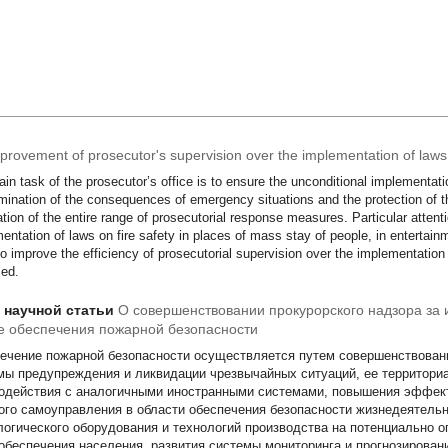
rovement of prosecutor's supervision over the implementation of laws in
in task of the prosecutor’s office is to ensure the unconditional implementatio
imination of the consequences of emergency situations and the protection of th
ation of the entire range of prosecutorial response measures. Particular attenti
entation of laws on fire safety in places of mass stay of people, in entertainm
o improve the efficiency of prosecutorial supervision over the implementation of
ed.
т научной статьи
О совершенствовании прокурорского надзора за 
 обеспечения пожарной безопасности
ечение пожарной безопасности осуществляется путем совершенствовани
мы предупреждения и ликвидации чрезвычайных ситуаций, ее территори
одействия с аналогичными иностранными системами, повышения эффект
ого самоуправления в области обеспечения безопасности жизнедеятельн
логического оборудования и технологий производства на потенциально о
обеспечения населения, развития системы мониторинга и прогнозирован