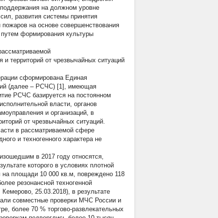
 поддержания на должном уровне
 сил, развития системы принятия
и пожаров на основе совершенствования
е путем формирования культуры
рассматриваемой
 и территорий от чрезвычайных ситуаций
дерации сформирована Единая
ий (далее – РСЧС) [1], имеющая
итие РСЧС базируется на постоянном
исполнительной власти, органов
моуправления и организаций, в
риторий от чрезвычайных ситуаций.
ласти в рассматриваемой сфере
ного и техногенного характера не
изошедшим в 2017 году относятся,
зультате которого в условиях плотной
 на площади 10 000 кв.м, повреждено 118
более резонансной техногенной
Кемерово, 25.03.2018), в результате
казали совместные проверки МЧС России и
ре, более 70 % торгово-развлекательных
проверкам подверглись более 10 тысяч