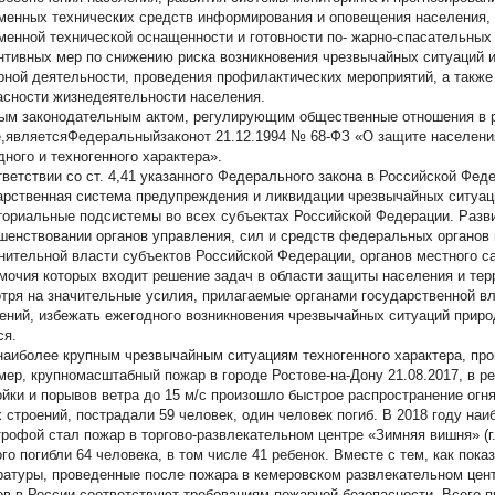
менных технических средств информирования и оповещения населения,
менной технической оснащенности и готовности по- жарно-спасательных
нтивных мер по снижению риска возникновения чрезвычайных ситуаций 
рной деятельности, проведения профилактических мероприятий, а такж
асности жизнедеятельности населения.
ым законодательным актом, регулирующим общественные отношения в 
,являетсяФедеральныйзаконот 21.12.1994 № 68-ФЗ «О защите населения
дного и техногенного характера».
тветствии со ст. 4,41 указанного Федерального закона в Российской Фе
арственная система предупреждения и ликвидации чрезвычайных ситуац
ториальные подсистемы во всех субъектах Российской Федерации. Разв
шенствовании органов управления, сил и средств федеральных органов 
нительной власти субъектов Российской Федерации, органов местного са
мочия которых входит решение задач в области защиты населения и тер
тря на значительные усилия, прилагаемые органами государственной в
ений, избежать ежегодного возникновения чрезвычайных ситуаций природ
ся.
 наиболее крупным чрезвычайным ситуациям техногенного характера, про
мер, крупномасштабный пожар в городе Ростове-на-Дону 21.08.2017, в ре
ойки и порывов ветра до 15 м/с произошло быстрое распространение огня
 строений, пострадали 59 человек, один человек погиб. В 2018 году наи
трофой стал пожар в торгово-развлекательном центре «Зимняя вишня» (г. 
ого погибли 64 человека, в том числе 41 ребенок. Вместе с тем, как по
ратуры, проведенные после пожара в кемеровском развлекательном цент
ов в России соответствуют требованиям пожарной безопасности. Всего 