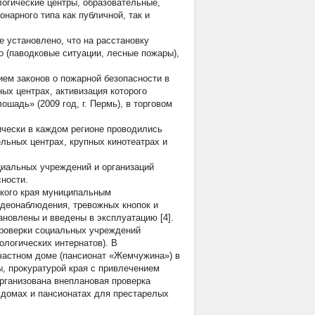
логические центры, образовательные,
нарного типа как публичной, так и
 установлено, что на расстановку
о (паводковые ситуации, лесные пожары),
ем законов о пожарной безопасности в
ых центрах, активизация которого
шадь» (2009 год, г. Пермь), в торговом
ически в каждом регионе проводились
льных центрах, крупных кинотеатрах и
иальных учреждений и организаций
ности.
ского края муниципальным
деонаблюдения, тревожных кнопок и
новлены и введены в эксплуатацию [4].
проверки социальных учреждений
ологических интернатов). В
 частном доме (пансионат «Жемчужина») в
, прокуратурой края с привлечением
организована внеплановая проверка
 домах и пансионатах для престарелых