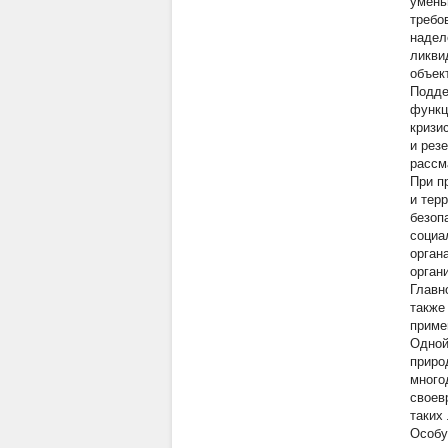
умень
требо
надел
ликви
объек
Подде
функц
кризи
и рез
рассм
При п
и тер
безоп
социа
орган
орган
Главн
также
приме
Одной
приро
много
своев
таких 
Особу