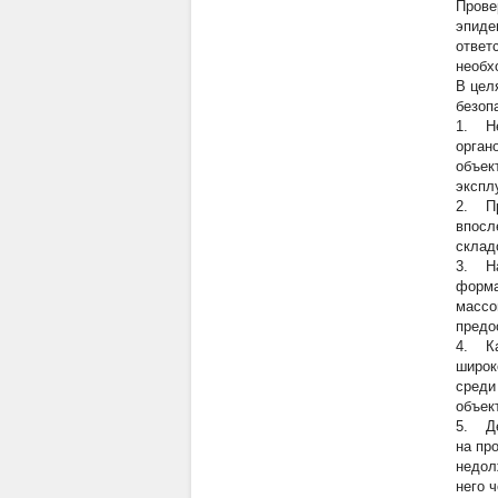
Прове
эпиде
ответ
необх
В цел
безоп
1. Не
орган
объек
экспл
2. Пр
впосл
склад
3. На
форма
массо
предо
4. Ка
широк
среди
объек
5. Де
на пр
недол
него 