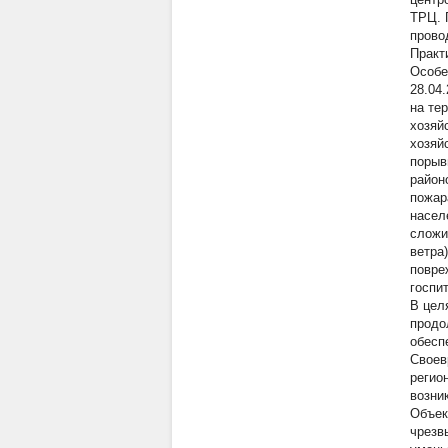
ТРЦ. 
прово
Практ
Особе
28.04
на те
хозяй
хозяй
порыв
район
пожар
насел
сложи
ветра
повре
госпи
В цел
продо
обесп
Своев
регио
возни
Объек
чрезв