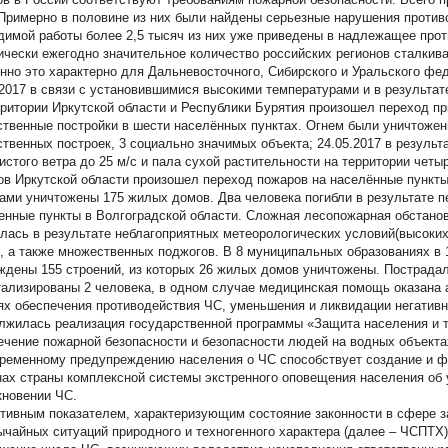
Примерно в половине из них были найдены серьезные нарушения противо
димой работы более 2,5 тысяч из них уже приведены в надлежащее прот
ически ежегодно значительное количество российских регионов сталкив
нно это характерно для Дальневосточного, Сибирского и Уральского фед
.2017 в связи с установившимися высокими температурами и в результат
рритории Иркутской области и Республики Бурятия произошел переход п
ственные постройки в шести населённых пунктах. Огнем были уничтожен
ственных построек, 3 социально значимых объекта; 24.05.2017 в результ
истого ветра до 25 м/с и пала сухой растительности на территории четы
ов Иркутской области произошел переход пожаров на населённые пункты
ами уничтожены 175 жилых домов. Два человека погибли в результате 
енные пункты в Волгоградской области. Сложная лесопожарная обстановк
лась в результате неблагоприятных метеорологических условий(высоких
), а также множественных поджогов. В 8 муниципальных образованиях в 
ждены 155 строений, из которых 26 жилых домов уничтожены. Пострадал
тализированы 2 человека, в одном случае медицинская помощь оказана 
ях обеспечения противодействия ЧС, уменьшения и ликвидации негативн
лжилась реализация государственной программы «Защита населения и т
ечение пожарной безопасности и безопасности людей на водных объектах
ременному предупреждению населения о ЧС способствует создание и фу
нах страны комплексной системы экстренного оповещения населения об 
кновении ЧС.
тивным показателем, характеризующим состояние законности в сфере з
ычайных ситуаций природного и техногенного характера (далее – ЧСПТХ),