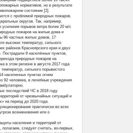
пожарных нормативов, но в результате
ивопожарное состояние [2].
аются с проблемой природных пожаров.
еральных округов. Так, например,
е усиления порывов ветра более 20 м/с
риродных пожаров на жилые дома и
ы 96 частных жилых домов, 17
ате высоких температур, сильного
рех районов Красноярского края и двух
. Пострадали 9 населённых пунктов,
перехода природных пожаров на
а в этом регионе в августе 2017 года
 температур, сильного порывистого
14 населенных пунктах огнем
о 92 человека, в лечебные учреждения
амбулаторно.
ых последствий ЧС в 2018 году
ерриторий от чрезвычайных ситуаций и
» на период до 2020 года.
нкционирование практически во всех
угрозе возникновения или о
ащиты населения и территорий от
 полагаем, следует считать, во-первых,