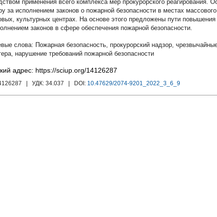
дством применения всего комплекса мер прокурорского реагирования. О
ру за исполнением законов о пожарной безопасности в местах массовог
овых, культурных центрах. На основе этого предложены пути повышения
полнением законов в сфере обеспечения пожарной безопасности.
Пожарная безопасность
,
прокурорский надзор
,
чрезвычайные
тера
,
нарушение требований пожарной безопасности
кий адрес: https://sciup.org/14126287
14126287
| УДК:
34.037
| DOI:
10.47629/2074-9201_2022_3_6_9