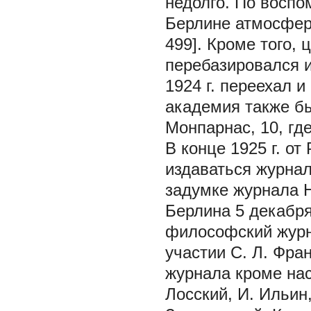
недолго. По воспо
Берлине атмосфера
499]. Кроме того,
перебазировался и
1924 г. переехал 
академия также бы
Монпарнас, 10, гд
В конце 1925 г. о
издаваться журнал
задумке журнала Н
Берлина 5 декабря 
философский журн
участии С. Л. Фра
журнала кроме нас
Лосский, И. Ильин,