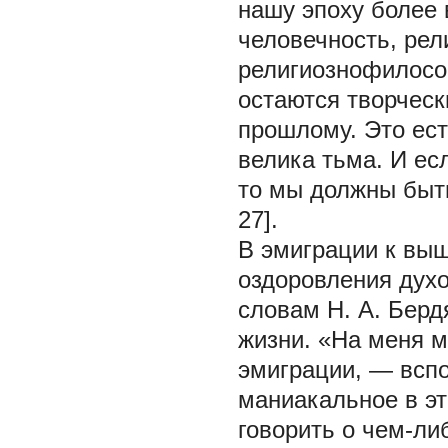
нашу эпоху более 
человечность, рел
религиознофилосо
остаются творчес
прошлому. Это ест
велика тьма. И ес
то мы должны быть
27].
В эмиграции к вы
оздоровления духо
словам Н. А. Берд
жизни. «На меня м
эмиграции, — всп
маниакальное в эт
говорить о чем-либ