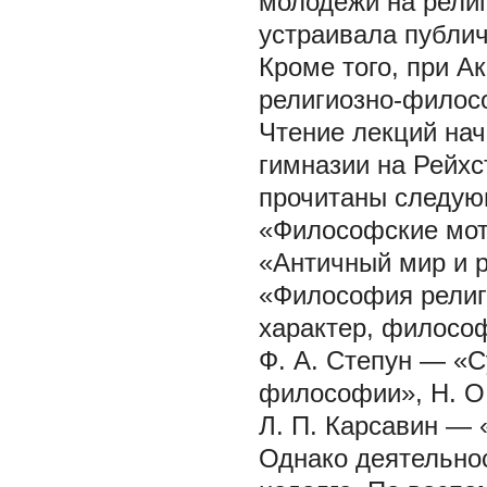
молодежи на религ
устраивала публич
Кроме того, при А
религиозно-философ
Чтение лекций на
гимназии на Рейхс
прочитаны следую
«Философские мот
«Античный мир и р
«Философия религ
характер, философ
Ф. А. Степун — «
философии», Н. О
Л. П. Карсавин — «
Однако деятельно