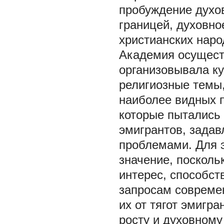
пробуждение духов
границей, духовно
христианских наро
Академия осущест
организовывала к
религиозные темы
наиболее видных п
которые пытались 
эмигрантов, зада
проблемами. Для 
значение, посколь
интерес, способс
запросам совреме
их от тягот эмигр
росту и духовному