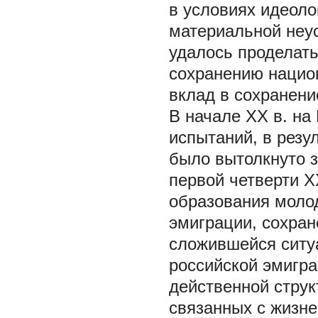
в условиях идеоло
материальной неу
удалось проделат
сохранению национ
вклад в сохранени
В начале XX в. н
испытаний, в резу
было вытолкнуто з
первой четверти X
образования молод
эмиграции, сохран
сложившейся ситу
российской эмигра
действенной струк
связанных с жизн