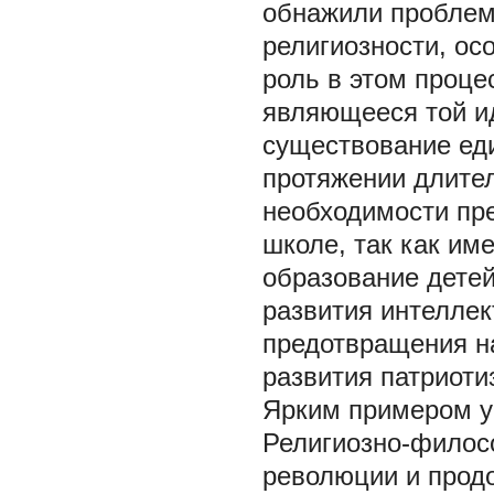
обнажили проблему
религиозности, ос
роль в этом проце
являющееся той ид
существование еди
протяжении длител
необходимости пре
школе, так как им
образование дете
развития интеллек
предотвращения н
развития патриоти
Ярким примером у
Религиозно-филосо
революции и прод