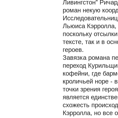
Ливингстон” Ричар
роман некую коорд
Исследовательница
Льюиса Кэрролла, 
поскольку отсылки
тексте, так и в ос
героев.
Завязка романа пе
переход Курильщи
кофейни, где барм
кроличьей норе - в
точки зрения гер
является единстве
схожесть происхо
Кэрролла, но все 