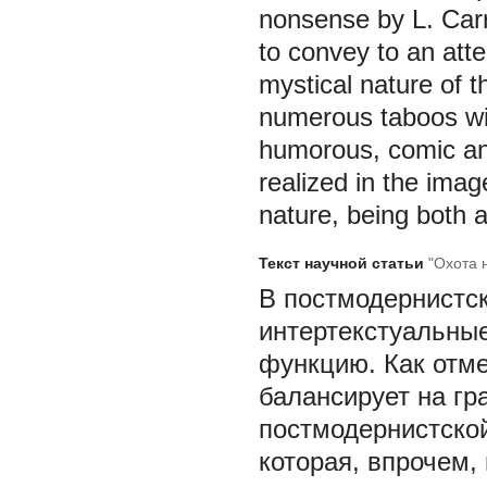
nonsense by L. Carro
to convey to an atte
mystical nature of t
numerous taboos wit
humorous, comic and
realized in the imag
nature, being both 
Текст научной статьи
"Охота 
В постмодернистск
интертекстуальны
функцию. Как отме
балансирует на гр
постмодернистской
которая, впрочем,