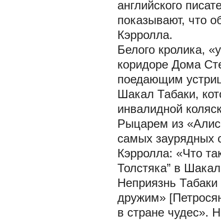
английского писат
показывают, что о
Кэрролла.
Белого кролика, «
коридоре Дома Ст
поедающим устриц
Шакал Табаки, кот
инвалидной коляск
Рыцарем из «Алисы
самых заурядных 
Кэрролла: «Что та
Толстяка” в Шакал
Неприязнь Табаки 
дружим» [Петросян
в стране чудес». 