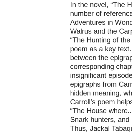
In the novel, “The 
number of reference
Adventures in Wonde
Walrus and the Carp
“The Hunting of the 
poem as a key text. 
between the epigrap
corresponding chapte
insignificant episod
epigraphs from Carr
hidden meaning, whi
Carroll’s poem helps
“The House where...
Snark hunters, and i
Thus, Jackal Tabaqui