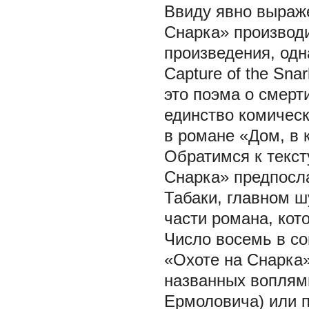
Ввиду явно выраже
Снарка» производи
произведения, одна
Capture of the Sna
это поэма о смерти
единство комическ
в романе «Дом, в к
Обратимся к текст
Снарка» предпосла
Табаки, главном ш
части романа, ко
Число восемь в со
«Охоте на Снарка»
названных воплями 
Ермоловича) или п