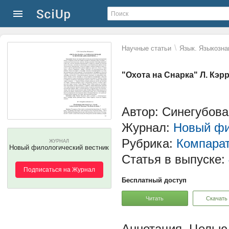
\
Научные статьи
Язык. Языкозна
"Охота на Снарка" Л. Кэрр
Автор: Синегубов
Журнал:
Новый фи
Рубрика:
Компарат
ЖУРНАЛ
Новый филологический вестник
Статья в выпуске:
Подписаться на Журнал
Бесплатный доступ
Читать
Скачать
Целью 