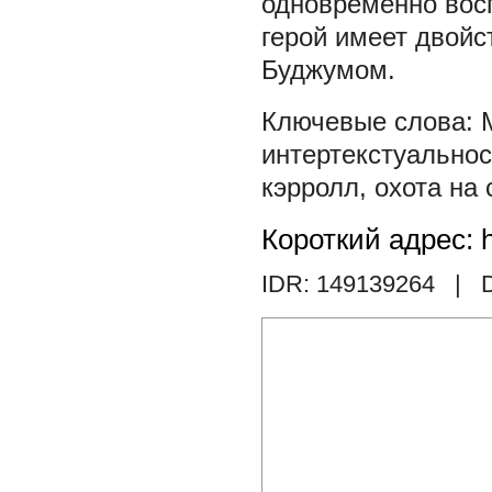
одновременно вос
герой имеет двойс
Буджумом.
интертекстуальнос
кэрролл
,
охота на 
Короткий адрес: h
IDR: 149139264
| D