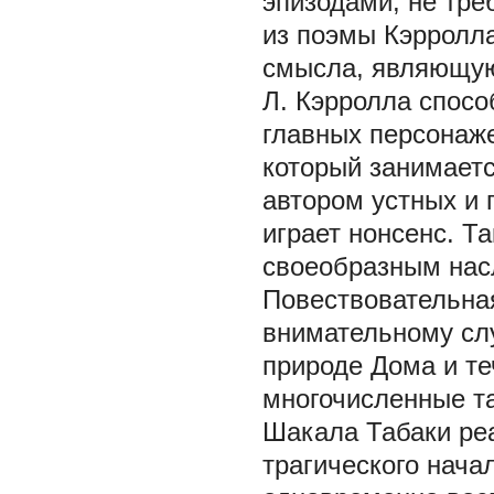
эпизодами, не тр
из поэмы Кэрролла
смысла, являющую
Л. Кэрролла спосо
главных персонаже
который занимаетс
автором устных и 
играет нонсенс. Т
своеобразным насл
Повествовательная
внимательному сл
природе Дома и те
многочисленные та
Шакала Табаки реа
трагического начал