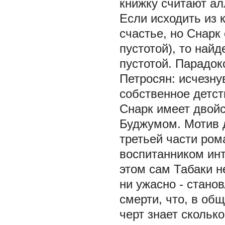
книжку считают ал
Если исходить из 
счастье, но Снарк
пустотой), то най
пустотой. Парадок
Петросян: исчезну
собственное детст
Снарк имеет двойс
Буджумом. Мотив д
третьей части ром
воспитанником инт
этом сам Табаки н
ни ужасно - стан
смерти, что, в об
черт знает сколько