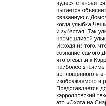
чудес» становитс
пытается объяснит
связанную с Домом
когда улыбка Чеши
и зубастая. Так ул
насмешливой улыбк
Исходя из того, ч
сознание самого Д
что отсылки к Кэр
наиболее значимых
воплощенного в ег
изображаемого в р
Представляется до
кэрролловский текс
это «Охота на Сна