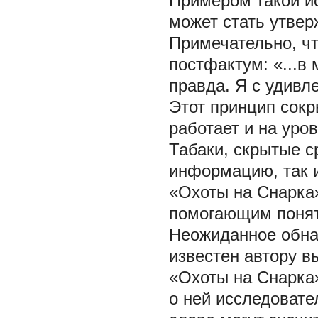
Примером такой ис
может стать утвер
Примечательно, чт
постфактум: «...в
правда. Я с удивл
Этот принцип сок
работает и на уро
Табаки, скрытые с
информацию, так 
«Охоты на Снарка
помогающим понят
Неожиданное обна
известен автору в
«Охоты на Снарка»
о ней исследовате