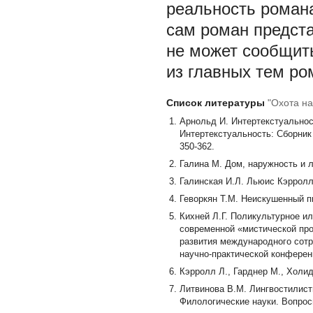
реальность романа
сам роман предста
не может сообщить
из главных тем ро
Список литературы
"Охота на
Арнольд И. Интертекстуальност
Интертекстуальность: Сборник 
350-362.
Галина М. Дом, наружность и ле
Галинская И.Л. Льюис Кэрролл 
Геворкян Т.М. Неискушенный пи
Кихней Л.Г. Поликультурное и
современной «мистической проз
развития международного сот
научно-практической конференц
Кэрролл Л., Гарднер М., Холид
Литвинова В.М. Лингвостилист
Филологические науки. Вопросы 