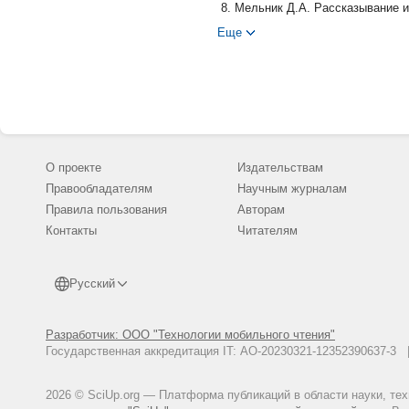
Мельник Д.А. Рассказывание и
Санкт-Петербургского универси
Еще
Орлицкий Ю.Б. Эпиграф // Поэт
306.
Петросян М. Дом, в котором. М.
Ремизова М. Времени нет // Окт
Соловьева Т. Дом vs. Наружно
С. 169-180.
О проекте
Издательствам
Фатеева Н. А. Интертекст в мир
Правообладателям
Научным журналам
Holquist M. What Is a Boojum? N
Правила пользования
Авторам
Priest M. Boring Formless Nonse
Контакты
Читателям
Bloomsbury Academic, 2013. 327
Sewell E. «In the midst of his l
Interdisciplinary Journal. Vol. 82
Русский
Torrey E.F., Miller J. The capture
Разработчик: ООО "Технологии мобильного чтения"
Государственная аккредитация IT: АО-20230321-12352390637-
2026 © SciUp.org — Платформа публикаций в области науки, те