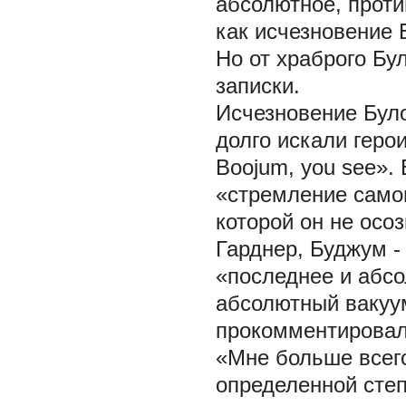
абсолютное, прот
как исчезновение 
Но от храброго Бу
записки.
Исчезновение Було
долго искали геро
Boojum, you see». 
«стремление самон
которой он не осоз
Гарднер, Буджум - 
«последнее и абсо
абсолютный вакуум
прокомментировал
«Мне больше всего
определенной степ