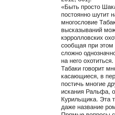
«Быть просто Шак
постоянно шутит н
многословие Табак
высказываний мож
кэрролловских охо
сообщая при этом 
сложно однозначно
на него охотиться.
Табаки говорит мн
касающиеся, в пер
постичь многие др
искания Ральфа, о
Курильщика. Эта т
даже название ром
Прямые вопросы с