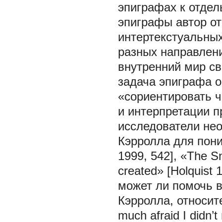
эпиграфах к отдел
эпиграфы автор о
интертекстуальных
разных направлени
внутренний мир сво
задача эпиграфа 
«сориентировать ч
и интерпретации п
исследователи не
Кэрролла для поним
1999, 542], «The Sn
created» [Holquist
может ли помочь 
Кэрролла, относит
much afraid I didn’