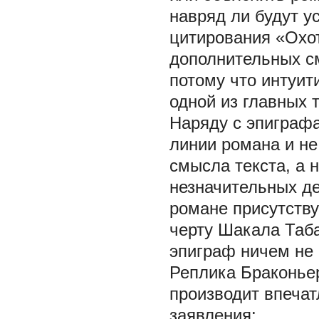
навряд ли будут у
цитирования «Охот
дополнительных с
потому что интуит
одной из главных 
Наряду с эпиграф
линии романа и н
смысла текста, а 
незначительных де
романе присутству
черту Шакала Таба
эпиграф ничем не 
Реплика Браконьер
производит впечат
заявления: