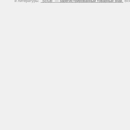
и литературы.
"SciUp" — зарегистрированный товарный знак.
Все