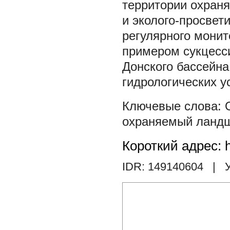
территории охран
и эколого-просвет
регулярного мони
примером сукцесс
Донского бассейна
гидрологических у
охраняемый ланд
Короткий адрес: h
IDR: 149140604
| У