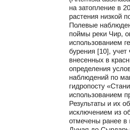
на затопление в 2
растения низкой п
Полевые наблюде
поймы реки Чир, о
использованием ге
бурения [10], уче
внесенных в красн
определения усло
наблюдений по ма
гидропосту «Стани
использованием п
Результаты и их о
исключением из о
отмечены ранее в 
Дуная до Сырдарьи 