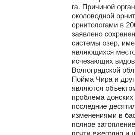
га. Причиной орг
околоводной орни
орнитологами в 20
заявлено сохранен
системы озер, им
являющихся место
исчезающих видов
Волгоградской обл
Пойма Чира и друг
являются объекто
проблема донских 
последние десятил
изменениями в басс
полное затопление
почти ежегодно и