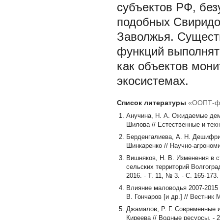
субъектов РФ, бе
подобных Свиридо
Заволжья. Сущест
функций выполнять
как объектов мони
экосистемах.
Список литературы
«ООПТ-фа
Анучина, Н. А. Ожидаемые дем
Шилова // Естественные и техни
Берденгалиева, А. Н. Дешифри
Шинкаренко // Научно-агрономиче
Вишняков, Н. В. Изменения в 
сельских территорий Волгоградс
2016. - Т. 11, № 3. - С. 165-173.
Влияние маловодья 2007-2015 г
В. Гончаров [и др.] // Вестник 
Джамалов, Р. Г. Современные и
Киреева // Водные ресурсы. - 20