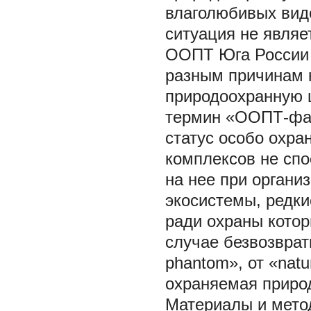
влаголюбивых видо
ситуация не являе
ООПТ Юга России п
разным причинам 
природоохранную ц
термин «ООПТ-фан
статус особо охра
комплексов не спо
на нее при органи
экосистемы, редки
ради охраны котор
случае безвозврат
phantom», от «natur
охраняемая природ
Материалы и мет