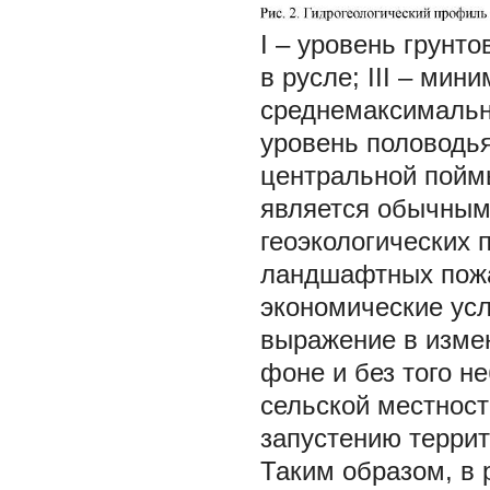
I
– уровень грунто
в русле;
III
– мини
среднемаксимальн
уровень половодья 
центральной поймы
является обычным
геоэкологических 
ландшафтных пожа
экономические усл
выражение в измен
фоне и без того н
сельской местност
запустению террито
Таким образом, в 