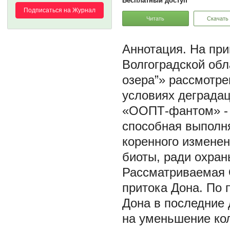
Бесплатный доступ
Подписаться на Журнал
Читать
Скачать
На при
Волгоградской об
озера”» рассмотр
условиях деграда
«ООПТ-фантом» - 
способная выполн
коренного изменен
биоты, ради охран
Рассматриваемая 
притока Дона. По 
Дона в последние 
на уменьшение кол