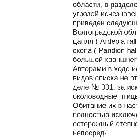
области, в раздел
угрозой исчезнове
приведен следующи
Волгоградской обл
цапля (
Ardeola ral
скопа (
Pandion hal
большой кроншнеп
Авторами в ходе и
видов списка не о
деле № 001, за и
околоводные птицы
Обитание их в на
полностью исключ
осторожный степно
непосред-