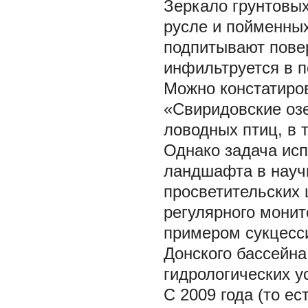
Зеркало грунтовых
русле и пойменных
подпитывают повер
инфильтруется в п
Можно констатиро
«Свиридовские оз
ловодных птиц, в 
Однако задача ис
ландшафта в научн
просветительских 
регулярного мони
примером сукцесс
Донского бассейна
гидрологических у
С 2009 года (то ес