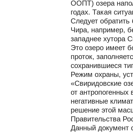
ООПТ) озера напо
годах. Такая ситу
Следует обратить
Чира, например, б
западнее хутора С
Это озеро имеет 
проток, заполняет
сохранившиеся ти
Режим охраны, ус
«Свиридовские оз
от антропогенных 
негативные климат
решение этой мас
Правительства Рос
Данный документ 