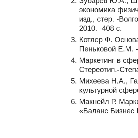
Зубарев Ю.А., Ш
экономика физич
изд., стер. -Вол
2010. -408 с.
Котлер Ф. Основа
Пеньковой Е.М. -М
Маркетинг в сфер
Стереотип.-Степа
Михеева Н.А., Г
культурной сфере
Макнейл Р. Марк
«Баланс Бизнес Б