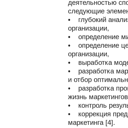
деятельностью спо
следующие элеме
•
глубокий анализ
организации,
•
определение мис
•
определение цел
организации,
•
выработка модел
•
разработка марк
и отбор оптимальн
•
разработка прог
жизнь маркетинго
•
контроль резуль
•
коррекция предп
маркетинга [4].