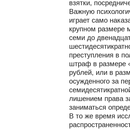
взятки, посреднич
Важную психологи
играет само наказа
крупном размере м
семи до двенадца
шестидесятикратно
преступления в по
штраф в размере 
рублей, или в раз
осужденного за пер
семидесятикратной
лишением права з
заниматься опреде
В то же время исс
распространенност