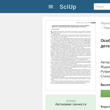
Научн
\
Нер
Особ
дете
Автор
Журн
Рубри
Стать
Беспл
ЖУРНАЛ
Автономия личности
Корот