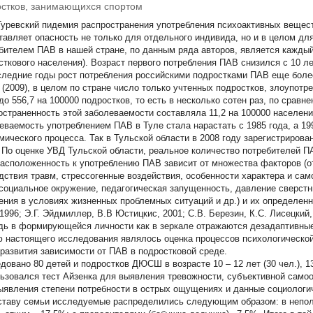
стков, занимающихся спортом
Туревский пидемия распространения употребления психоактивных вещес
тавляет опасность не только для отдельного индивида, но и в целом для
бителем ПАВ в нашей стране, по данным ряда авторов, является каждый
ткового населения). Возраст первого потребления ПАВ снизился с 10 лет (
следние годы рост потребления российскими подростками ПАВ еще более
. (2009), в целом по стране число только учтенных подростков, злоупотр
до 556,7 на 100000 подростков, то есть в несколько сотен раз, по сравне
остраненность этой заболеваемости составляла 11,2 на 100000 населения (
еваемость употреблением ПАВ в Туле стала нарастать с 1985 года, а 19
мического процесса. Так в Тульской области в 2008 году зарегистрирован
. По оценке УВД Тульской области, реальное количество потребителей П
асположенность к употреблению ПАВ зависит от множества факторов (о
дствия травм, стрессогенные воздействия, особенности характера и сам
социальное окружение, педагогическая запущенность, давление сверстн
ения в условиях жизненных проблемных ситуаций и др.) и их определенног
.,1996; Э.Г. Эйдмиллер, В.В Юстицкис, 2001; С.В. Березин, К.С. Лисецкий
дь в формирующейся личности как в зеркале отражаются дезадаптивные
 настоящего исследования являлось оценка процессов психологической 
 развития зависимости от ПАВ в подростковой среде.
овано 80 детей и подростков ДЮСШ в возрасте 10 – 12 лет (30 чел.), 13–1
ьзовался тест Айзенка для выявления тревожности, субъективной самоо
ыявления степени потребности в острых ощущениях и данные социологи
ставу семьи исследуемые распределились следующим образом: в непол