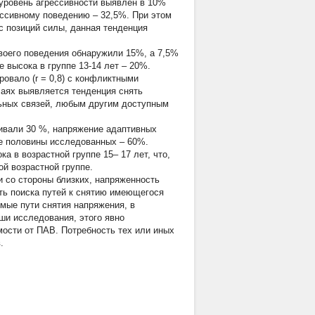
уровень агрессивности выявлен в 10%
ессивному поведению – 32,5%. При этом
 позиций силы, данная тенденция
воего поведения обнаружили 15%, а 7,5%
е высока в группе 13-14 лет – 20%.
ровало (r
=
0,8) с конфликтными
чаях выявляется тенденция снять
ьных связей, любым другим доступным
живали 30 %, напряжение адаптивных
е половины исследованных – 60%.
а в возрастной группе 15– 17 лет, что,
й возрастной группе.
и со стороны близких, напряженность
ть поиска путей к снятию имеющегося
мые пути снятия напряжения, в
ши исследования, этого явно
мости от ПАВ. Потребность тех или иных
.