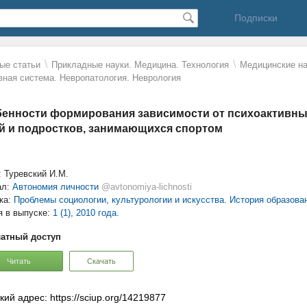
Подписки
\
\
ые статьи
Прикладные науки. Медицина. Технология
Mедицинские на
вная система. Невропатология. Неврология
енности формирования зависимости от психоактивны
й и подростков, занимающихся спортом
: Туревский И.М.
ал:
Автономия личности
@avtonomiya-lichnosti
ка:
Проблемы социологии, культурологии и искусства. История образова
я в выпуске:
1 (1), 2010 года.
атный доступ
Читать
Скачать
кий адрес: https://sciup.org/14219877