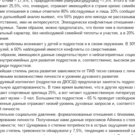
+ отчим – 17,5%; с прародителями (бабушка-дедушка) –7,5%. Итого в то
вает 25,5%, что, очевидно, отражает имеющийся в стране кризис семей
ие отношения в семье отметили 90% обследуемых и лишь 10% сообщили
о дальнейший анализ выявил, что 55% редко или никогда не рассказываю
етственно, ими не интересуются. Эпизодически конфликтные отношения
дуемых. Таким образом, можно предполагать, что более чем в половине
льный характер, без необходимой семейной теплоты и участия, а в 20
ения.
ие проблемы возникают у детей и подростков и в своем окружении. В 3
рузей, в 60% наблюдений имеются конфликты со сверстниками.
 образом, имеющиеся данные свидетельствуют о неблагоприятных социа
 внутрисемейных для развития подростков и, соответственно, высоком р
реди подростков.
ейшая степень риска развития зависимости от ПАВ тесно связана с личн
ивными возможностями личности и уровнем духовного развития.
дуемый контингент (подростки из ДЮСШ) предполагал занятость подрос
льную адаптированность. В тоже время выявлено, что в других кружках 
ают спортивные зрелища 25%, а вот читают художественную литератур
ают музеи – 0 чел. Большинство подростков – 65 % проводит свободное
енные данные отражают низкий уровень духовных запросов и, соответс
й личности.
тельное социальное давление, формализованные отношения с близкими,
ровании личности. Полученные нами данные опросников Айзенка о степ
сивности; тест Цукермана о степени потребности в острых ощущения в
ую степень тревожности обнаружили у 7,5%, тенденцию к заниженной са