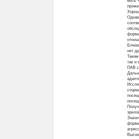
мать 
прожи
Хорош
Однак
соотв
обсле
форма
отнош
Близк
нет д
Таким
так и
ПАВ с
Дальн
адапт
Иссле
социа
посещ
посещ
Получ
зрело
Значи
форми
агрес
Высок