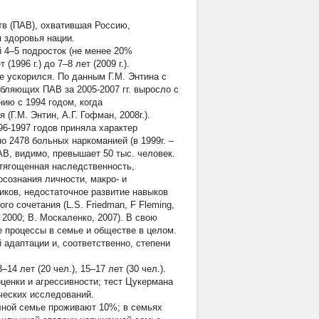
тв (ПАВ), охватившая Россию,
 здоровья нации.
 4–5 подросток (не менее 20%
1996 г.) до 7–8 лет (2009 г.).
 ускорился. По данным Г.М. Энтина с
ебляющих ПАВ за 2005-2007 гг. выросло с
нию с 1994 годом, когда
Г.М. Энтин, А.Г. Гофман, 2008г.).
96-1997 годов приняла характер
о 2478 больных наркоманией (в 1999г. –
АВ, видимо, превышает 50 тыс. человек.
тягощенная наследственность,
осознания личности, макро- и
иков, недостаточное развитие навыков
о сочетания (L.S. Friedman, F Fleming,
, 2000; В. Москаленко, 2007). В свою
 процессы в семье и обществе в целом.
адаптации и, соответственно, степени
4 лет (20 чел.), 15–17 лет (30 чел.).
ценки и агрессивности; тест Цукермана
ческих исследований.
ной семье проживают 10%; в семьях