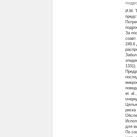
подро
И.М. 
предс
Потре
подрос
За по
соавт
249,6 
распр
Забол
эпиде
1331)
Предр
после
микро
повед
et. al
очере
Целью
риска
Обслед
Испол
для в
По со