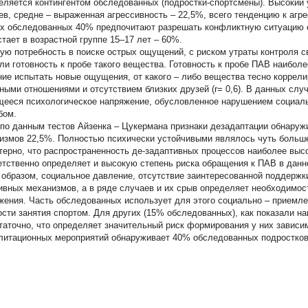
еляется контингентом обследованных (подростки-спортсмены). Высокий 
ев, средне – выраженная агрессивность – 22,5%, всего тенденцию к агр
ех обследованных 40% предпочитают разрешать конфликтную ситуацию с
стает в возрастной группе 15–17 лет – 60%.
ую потребность в поиске острых ощущений, с риском утраты контроля с
ли готовность к пробе такого вещества. Готовность к пробе ПАВ наиболе
ие испытать новые ощущения, от какого – либо вещества тесно коррели
ными отношениями и отсутствием близких друзей (r= 0,6). В данных слу
ееся психологическое напряжение, обусловленное нарушением социал
бом.
 по данным тестов Айзенка – Цукермана признаки дезадаптации обнару
измов 22,5%. Полностью психически устойчивыми являлось чуть больш
терно, что распространенность де-задаптивных процессов наиболее высок
етственно определяет и высокую степень риска обращения к ПАВ в данно
 образом, социальное давление, отсутствие заинтересованной поддержк
ивных механизмов, а в ряде случаев и их срыв определяет необходимос
жения. Часть обследованных использует для этого социально – приемле
ости занятия спортом. Для других (15% обследованных), как показали на
таточно, что определяет значительный риск формирования у них зависи
литационных мероприятий обнаруживает 40% обследованных подростков