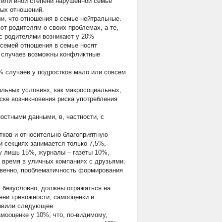
й или иной степени нарушенной семье
ных отношений.
, что отношения в семье нейтральные.
т родителям о своих проблемах, а те,
 с родителями возникают у 20%
 семей отношения в семье носят
% случаев возможны конфликтные
0% случаев у подростков мало или совсем
льных условиях, как макросоциальных,
иске возникновения риска употребления
остными данными, в, частности, с
тков и относительно благоприятную
и секциях занимается только 7,5%,
у лишь 15%, журналы – газеты 10%,
 время в уличных компаниях с друзьями.
твенно, проблематичность формирования
 безусловно, должны отражаться на
ени тревожности, самооценки и
ыявили следующее.
мооценке у 10%, что, по-видимому,