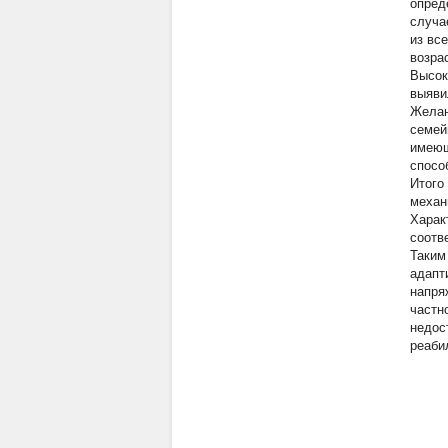
опред
случа
из вс
возра
Высок
выяви
Желан
семей
имеющ
спосо
Итого
механ
Харак
соотв
Таким
адапт
напря
частн
недос
реаби