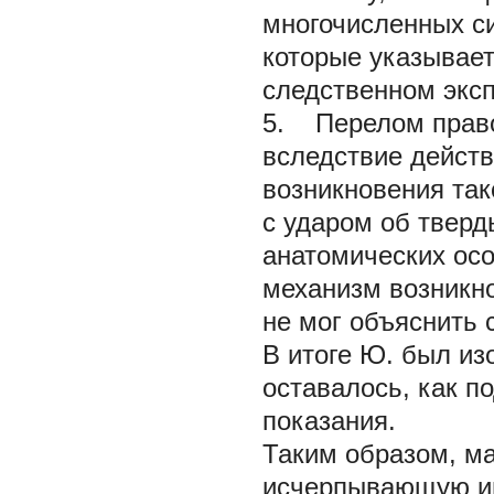
многочисленных си
которые указывает
следственном экс
5. Перелом право
вследствие действ
возникновения так
с ударом об тверд
анатомических ос
механизм возникно
не мог объяснить 
В итоге Ю. был из
оставалось, как п
показания.
Таким образом, м
исчерпывающую ин