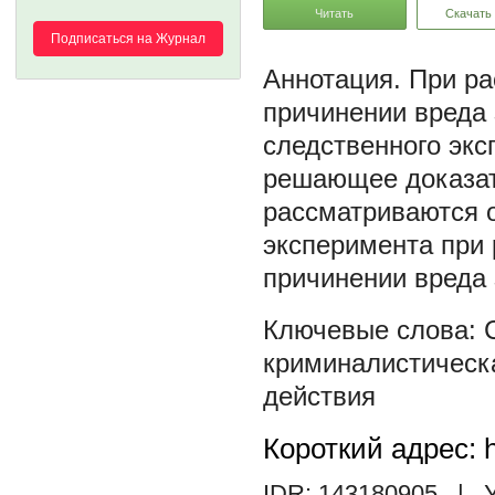
Читать
Скачать
Подписаться на Журнал
При ра
причинении вреда
следственного экс
решающее доказат
рассматриваются 
эксперимента при
причинении вреда
криминалистическ
действия
Короткий адрес: h
IDR: 143180905
| У