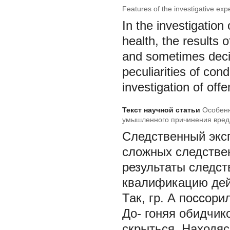
Features of the investigative exp
In the investigation 
health, the results 
and sometimes decis
peculiarities of con
investigation of offe
Текст научной статьи
Особенн
умышленного причинения вред
Следственный экс
сложных следствен
результаты следст
квалификацию дей
Так, гр. А поссор
До- гоняя обидчик
скрыться. Находяс