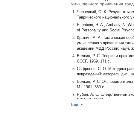
умышленного причинения вред
Чернецкий, О. К. Результаты с
Таврического национального уни
Elfenbein, H. A., Ambady, N. When
of Personality and Social Psych
Крынин, А. А. Тактические ос
умышленного причинения тяжко
академии МВД России: науч. жур
Белкин, Р. С. Теория и практи
СССР, 1959. 171 с.
Сафронов, С. О. Методика рас
повреждений: автореф. дис.. к
Белкин, Р. С. Эксперименталь
М., 1961. 580 с.
Рубан, А. С. Следственный экс
EDN: ZNXTHR
Еще