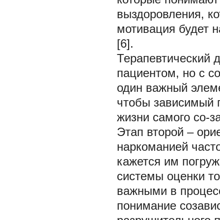
выздоровления, ко
мотивация будет н
[6].
Терапевтический д
пациентом, но с с
один важный элеме
чтобы зависимый п
жизни самого со-з
Этап второй – ор
наркоманией часто
кажется им погруж
системы оценки то
важными в процесс
понимание созави