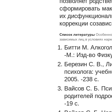
позволяет родств
сформировать мак
их дисфункционал
коррекции созавис
Список литературы
Особенно
зависимых лиц в условиях нарк
Битти М. Алкого
-М.: Изд-во Физк
Березин С. В., Л
психолога: учебн
2005. -238 с.
Вайсов С. Б. Пс
родителей подрос
-19 с.