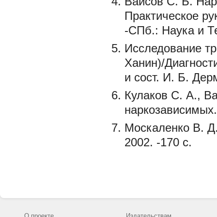
Вайсов С. Б. На
Практическое ру
-СПб.: Наука и Те
Исследование тр
Ханин)/Диагност
и сост. И. Б. Дер
Кулаков С. А., В
наркозависимых. 
Москаленко В. Д
2002. -170 с.
О проекте
Издательствам