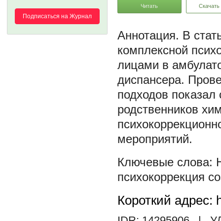
Читать
Скачать
Подписаться на Журнал
В стат
комплексной псих
лицами в амбулат
диспансера. Пров
подходов показал 
родственников хи
психокоррекционн
мероприятий.
психокоррекция с
Короткий адрес: h
IDR: 14295906
| У