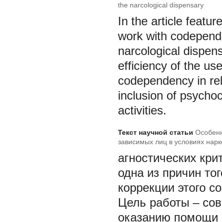
the narcological dispensary
In the article featu
work with codepende
narcological dispen
efficiency of the u
codependency in rel
inclusion of psycho
activities.
Текст научной статьи
Особенн
зависимых лиц в условиях нарк
агностических кри
одна из причин то
коррекции этого со
Цель
работы – со
оказанию помощи 