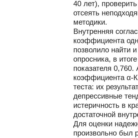
40 лет), проверит
отсеять неподход
методики.
Внутренняя согла
коэффициента одн
позволило найти 
опросника, в итог
показателя 0,760.
коэффициента α-К
теста: их результа
депрессивные тенд
истеричность в кр
достаточной внутр
Для оценки надеж
произвольно был р