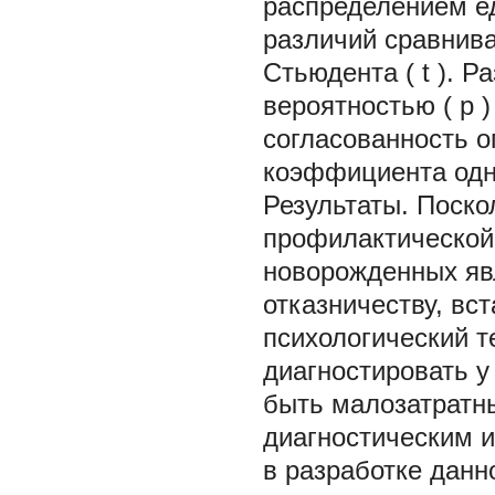
распределением е
различий сравнив
Стьюдента (
t
). Р
вероятностью (
р
)
согласованность 
коэффициента одно
Результаты.
Поско
профилактической
новорожденных яв
отказничеству, вс
психологический т
диагностировать у
быть малозатратн
диагностическим 
в разработке данн