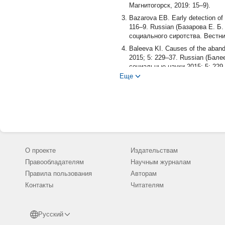
Магнитогорск, 2019: 15–9).
Bazarova EB. Early detection of 
116–9. Russian (Базарова Е. 
социального сиротства. Вестни
Baleeva KI. Causes of the aband
2015; 5: 229–37. Russian (Бал
социальные науки 2015; 5: 229
Еще
Beharry MS, Shafii Т, Burstein 
Pediatr Ann 2013; 42 (2): 26–33.
Deligeoroglou E, Giannouli A, Ath
Infect Dis Obstet Gynecol 2013;
Mordan А. The ways of improvement
European Applied Sciences 2014;
Doss BD, Rhoades GK. The transit
О проекте
Издательствам
Psychology 2017; 13: 25–8.
Правообладателям
Научным журналам
Dubinina OI. Readiness of future
Правила пользования
Авторам
2016; 9–1: 113–7. Russian (Ду
научно-исследовательская про
Контакты
Читателям
Baleeva KI. Newborns abandonmen
KubSAU 2015; 111 (07): 1–18. 
Русский
ее в современной России. Науч