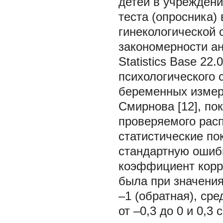
детей в учрежден
теста (опросника)
гинекологической 
закономерности а
Statistics Base 2
психологического 
беременных измер
Смирнова [12], по
проверяемого рас
статистические по
стандартную ошибк
коэффициент корр
была при значениях
–1 (обратная), сре
от –0,3 до 0 и 0,3