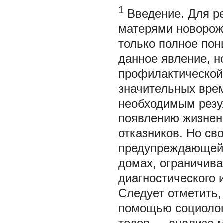
1
Введение.
Для р
матерями новорож
только полное по
данное явление, н
профилактической 
значительных вре
необходимым резу
появлению жизнен
отказников. Но св
предупреждающей 
домах, ограничива
диагностического и
Следует отметить,
помощью социолог
тодов — анализа 