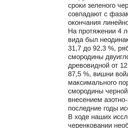
сроки зеленого че
совпадают с фазам
окончания линейно
На протяжении 4 л
вида был неодинак
31,7 до 92,3 %, ря
смородины двуигло
древовидной от 12,
87,5 %, вишни вой
максимального пор
смородины черной 
внесением азотно
последние годы ис
В ходе наших иссл
черенковании нео