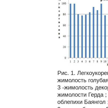
Рис. 1. Легкоукор
жимолость голубая
3 -жимолость деко
жимолости Герда
облепихи Баянгол