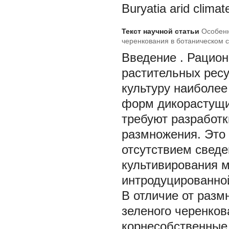
Buryatia arid climat
Текст научной статьи
Особенн
черенкования в ботаническом с
Введение
. Рацио
растительных ресу
культуру наиболее
форм дикорастущи
требуют разработ
размножения. Это 
отсутствием сведе
культивирования м
интродуцированно
В отличие от раз
зеленого черенков
корнесобственные р