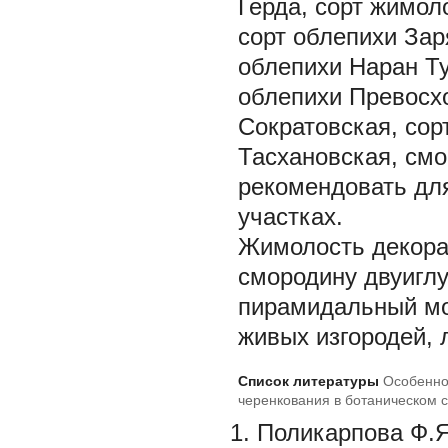
Герда, сорт жимол
сорт облепихи Зар
облепихи Наран Ту
облепихи Превосхо
Сократовская, сор
Тасхановская, см
рекомендовать дл
участках.
Жимолость декора
смородину двуиглу
пирамидальный мо
живых изгородей,
Список литературы
Особенно
черенкования в ботаническом с
Поликарпова Ф.Я