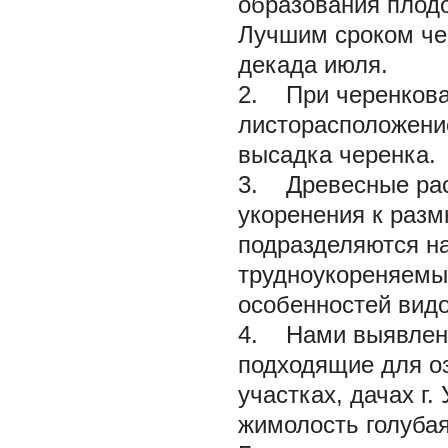
образования плодо
Лучшим сроком чер
декада июля.
2. При черенкова
листорасположение
высадка черенка.
3. Древесные рас
укоренения к раз
подразделяются на 
трудноукореняемые
особенностей видо
4. Нами выявлены
подходящие для о
участках, дачах г.
жимолость голубая