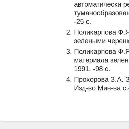
автоматически р
туманообразования
-25 с.
Поликарпова Ф.Я
зелеными черенка
Поликарпова Ф.Я
материала зелен
1991. -98 с.
Прохорова З.А. З
Изд-во Мин-ва с.