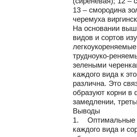
(сиреневая); 12 –
13 – смородина зо
черемуха виргинс
На основании выше
видов и сортов из
легкоукореняемые,
трудноуко-реняемы
зелеными черенка
каждого вида к эт
различна. Это свя
образуют корни в 
замедлении, треть
Выводы
1. Оптимальные с
каждого вида и со