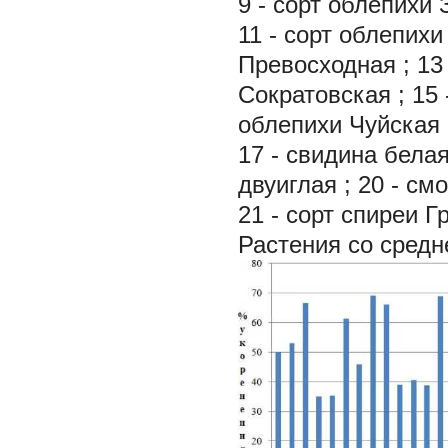
9 - сорт облепихи
11 - сорт облепих
Превосходная
;
13
Сократовская
;
15 
облепихи Чуйская
17 - свидина бела
двуиглая
;
20 - см
21 - сорт спиреи 
Растения со сред