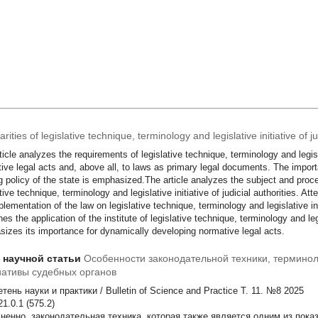
arities of legislative technique, terminology and legislative initiative of j
ticle analyzes the requirements of legislative technique, terminology and legislat
ive legal acts and, above all, to laws as primary legal documents. The import
 policy of the state is emphasized.The article analyzes the subject and proce
ative technique, terminology and legislative initiative of judicial authorities. At
plementation of the law on legislative technique, terminology and legislative init
es the application of the institute of legislative technique, terminology and legis
izes its importance for dynamically developing normative legal acts.
т научной статьи
Особенности законодательной техники, терминол
ативы судебных органов
ень науки и практики / Bulletin of Science and Practice Т. 11. №8 2025
К 321.0.1 (575.2)
ненно, законодательная техника, которая также является одним из пока