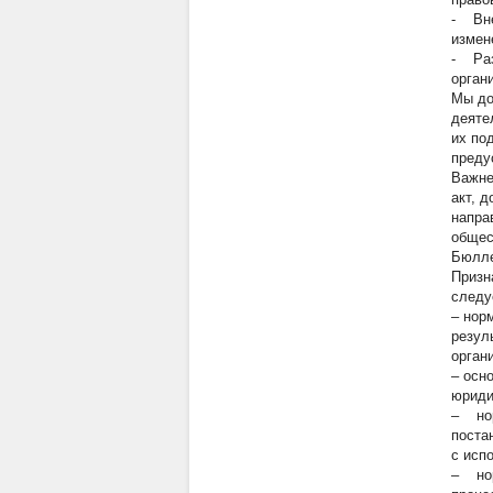
- Вне
измен
- Раз
орган
Мы до
деяте
их по
преду
Важне
акт, 
напра
общес
Бюллет
Призн
следу
– нор
резул
орган
– осн
юриди
– нор
поста
с исп
– нор