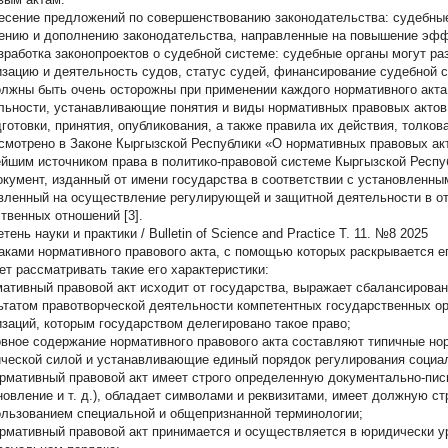
сение предложений по совершенствованию законодательства: судебные
ению и дополнению законодательства, направленные на повышение эффе
работка законопроектов о судебной системе: судебные органы могут ра
изацию и деятельность судов, статус судей, финансирование судебной с
лжны быть очень осторожны при применении каждого нормативного акта
льности, устанавливающие понятия и виды нормативных правовых актов
дготовки, принятия, опубликования, а также правила их действия, толков
смотрено в Законе Кыргызской Республики «О нормативных правовых акт
йшим источником права в политико-правовой системе Кыргызской Респу
документ, изданный от имени государства в соответствии с установленн
вленный на осуществление регулирующей и защитной деятельности в о
твенных отношений [3].
ень науки и практики / Bulletin of Science and Practice Т. 11. №8 2025
аками нормативного правового акта, с помощью которых раскрывается е
ет рассматривать такие его характеристики:
мативный правовой акт исходит от государства, выражает сбалансирова
ьтатом правотворческой деятельности компетентных государственных о
изаций, которым государством делегировано такое право;
овное содержание нормативного правового акта составляют типичные н
ческой силой и устанавливающие единый порядок регулирования социа
мативный правовой акт имеет строго определенную документально-пись
новление и т. д.), обладает символами и реквизитами, имеет должную ст
ользованием специальной и общепризнанной терминологии;
мативный правовой акт принимается и осуществляется в юридически у