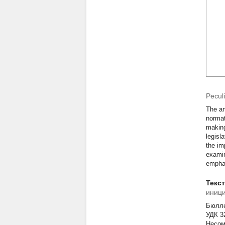
Peculi
The ar
normat
making
legisl
the im
examin
emphas
Текс
иници
Бюллет
УД
Несом