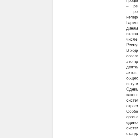
проце
– реа
– рег
непер
Гармо
динам
включ
числе
Респуб
В ход
согла
это п
деяте
актов
общес
вступл
Одним
закон
систе
отрас
Особе
орган
едино
систе
станд