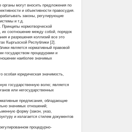
 органы могут вносить предложения по
ктивности и объективности правосудия.
зрабатывать законы, регулирующие
истемы и т.д.
. Принципы нормотворческой
, их соотношение между собой, порядок
ания и разрешения коллизий все это
ах Кыргызской Республики [2].
блики является нормативный правовой
ыми государством процедурами и
тношении наиболее значимых
го особая юридическая значимость,
нную государственную волю; является
рганов или негосударственных
ормативные предписания, обладающие
льно значимых отношений;
менную форму (закон, указ,
руктуру и излагается стилем документов
регулированном процедурно-