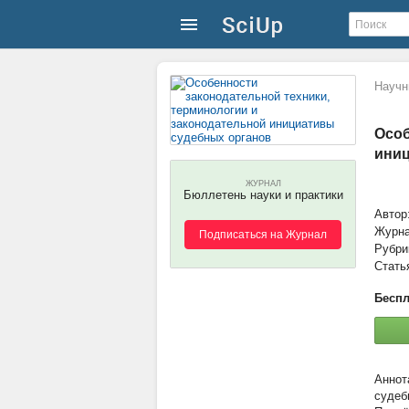
Научн
Особ
иниц
ЖУРНАЛ
Бюллетень науки и практики
Автор
Журн
Подписаться на Журнал
Рубри
Стать
Беспл
судеб