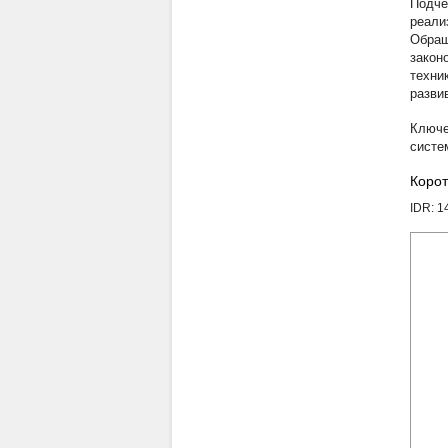
Подчё
реали
Обращ
закон
техни
разви
систе
Корот
IDR: 