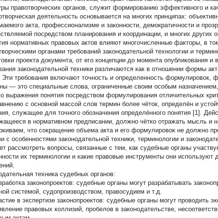
уры правотворческих органов, служит формированию эффективного и кач
отворческая деятельность основывается на многих принципах: объектив
маемого акта, профессионализме и законности, демократичности и прозр
ствляемой посредством планирования и координации, и многих других 
тия нормативных правовых актов влияют многочисленные факторы, в то
творческими органами требований законодательной технологии и термино
товки проекта документа, от его концепции до момента опубликования и 
вания законодательной техники различаются как в отношении формы акта
. Эти требования включают точность и определенность формулировок, ф
ны — это специальные слова, ограниченные своим особым назначением,
го выражения понятия посредством формулирования отличительных крите
авнению с основной массой слов термин более чёток, определён и устой
ния, служащее для точного обозначения определённого понятия [1]. Дей
жащееся в нормативном предписании, должно чётко отражать мысль и н
ркиваем, что сокращение объема акта и его формулировок не должно про
зи с особенностями законодательной техники, терминологии и законода
ет рассмотреть вопросы, связанные с тем, как судебные органы участву
нности их терминологии и какие правовые инструменты они используют 
ений.
одательная техника судебных органов:
работка законопроектов: судебные органы могут разрабатывать законоп
ной системой, судопроизводством, правосудием и т.д.
стие в экспертизе законопроектов: судебные органы могут проводить эк
явление правовых коллизий, пробелов в законодательстве, несоответст
вым актам.