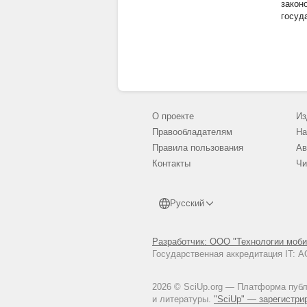
закон
госуд
О проекте
Из
Правообладателям
На
Правила пользования
Ав
Контакты
Чи
Русский
Разработчик: ООО "Технологии моби
Государственная аккредитация IT:
2026 © SciUp.org — Платформа публи
и литературы.
"SciUp" — зарегистри