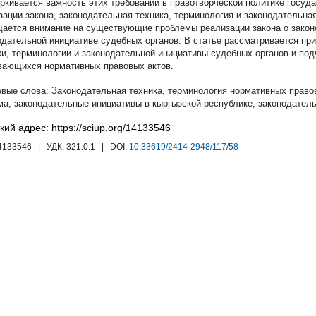
ркивается важность этих требований в правотворческой политике госуд
зации закона, законодательная техника, терминология и законодательна
ается внимание на существующие проблемы реализации закона о законо
одательной инициативе судебных органов. В статье рассматривается пр
ки, терминологии и законодательной инициативы судебных органов и по
вающихся нормативных правовых актов.
Законодательная техника
,
терминология нормативных право
ма
,
законодательные инициативы в кыргызской республике
,
законодател
кий адрес: https://sciup.org/14133546
14133546
| УДК:
321.0.1
| DOI:
10.33619/2414-2948/117/58