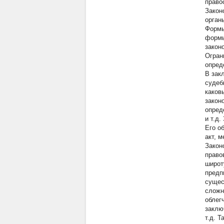
право
Закон
орган
Формы
формы
закон
Огран
опред
В зак
судеб
каков
закон
опред
и т.д
Его о
акт, 
Закон
право
широт
предп
сущес
сложн
облег
заклю
т.д. 