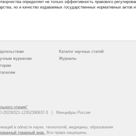
отворчества определяет не только эффективность правового регулирова
арства, но и качество издаваемых государственных нормативных актов и
дательствам
Каталог научных статей
учным журналам
Журналы
торам
тателям
льного чтения"
 АО-20230321-12352390637-3 | Минцифры России
каций в области науки, технологий, медицины, образования
рованный товарный знак.
Все права защищены.