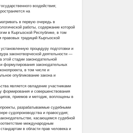
государственного воздействия;
ространяется на
матривать в первую очередь в
ологической работы, содержание которой
гии в Кыргызской Республике, в том
м правовых традиций Кыргызской
 установленную процедуру подготовки и
едура законотворческой деятельности —
а этой стадии законодательной
 и формулирования законодательных
конопроекта, в том числе и
льное опубликование закона и
ства является овладение участниками
су формирования и совершенствования
нципов, приемов и методик, воплощены в
нопроекты, разрабатываемые судебными
фере судопроизводства и правосудия;
 законодательстве, касающемся судебной
соответствие международным
стандартам в области прав человека и