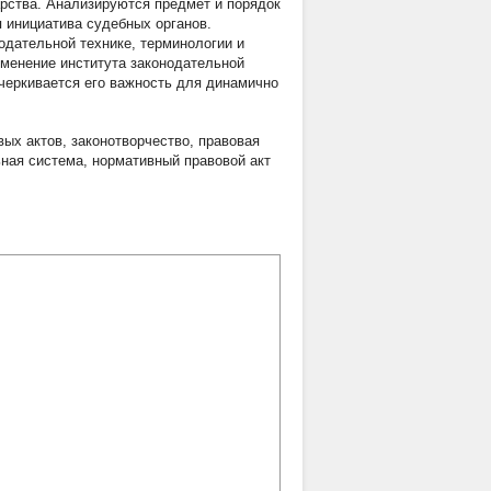
арства. Анализируются предмет и порядок
я инициатива судебных органов.
дательной технике, терминологии и
именение института законодательной
дчеркивается его важность для динамично
вых актов
,
законотворчество
,
правовая
ьная система
,
нормативный правовой акт