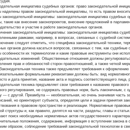
судия.
одательная инициатива судебных органов:
право законодательной иници
ы наделены правом законодательной инициативы, то есть правом вносить
 законодательной инициативы:
законодательная инициатива судебных о
, такие как внесение законопроектов, внесение предложений в парламен
одательство и участие в работе законодательных органов.
ичения законодательной инициативы:
законодательная инициатива судеб
еленными рамками, например, в вопросах, связанных с судебной систем
лючение следует отметить, что специфика законодательной техники, те
ных органов должна касаться вопросов, связанных с тем, как судебные 
ы особенности их терминологии и какие правовые инструменты они испо
одательных изменений. Общественные отношения должны регулироваться
еления прав и обязанностей сторон правоотношений, а также четкой ме
. Законодательная техника также предъявляет требования к оформлению 
бязательными формальными реквизитами должны быть: вид нормативного 
место и дата принятия, название акта и подпись соответствующего лица, 
одательная техника предъявляет свои требования к названию правового
вого регулирования, не содержать правовых норм, быть лаконичным, с 
у — с другой. Преамбула — необязательная, но очень значимая часть з
исаний, но ориентирует субъекта, определяя цели и задачи принятия зак
твования в правовом пространстве и реализации. Нормативные правовы
ой структуры и, как правило, делятся на части, разделы, главы и статьи.
чают поиск необходимых нормативных актов государственного характера
чительные положения, содержание, информация о вступлении закона в си
Таким образом, соблюдение требований законодательной технологии в св