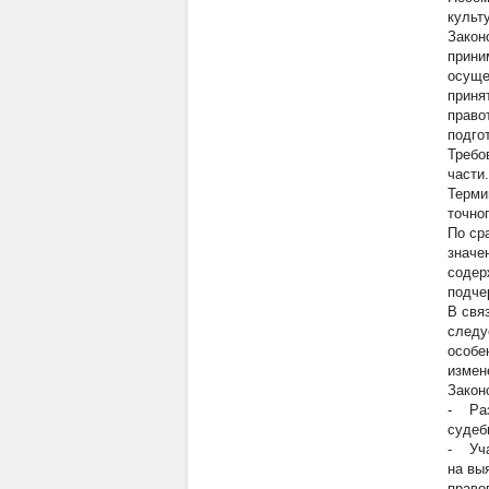
культ
Закон
прини
осуще
приня
право
подго
Требо
части
Терми
точно
По ср
значе
содер
подче
В свя
следу
особе
измен
Закон
- Раз
судеб
- Уча
на вы
право