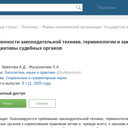
Подписки
\
\
ые статьи
Политика
Формы политической организации. Государство 
енности законодательной техники, терминологии и за
иативы судебных органов
: Урматова А.Д., Жунушалиев Ч.А.
ал:
Бюллетень науки и практики
@bulletennauki
ка:
Социальные и гуманитарные науки
я в выпуске:
8 т.11, 2025 года.
атный доступ
Читать
Скачать
Анализируются требования законодательной техники, терминологи
ных органов к нормативным правовым актам и, прежде всего, к законам