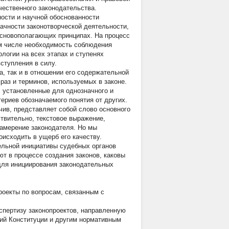
ественного законодательства.
ности и научной обоснованности
ачности законотворческой деятельности,
основополагающих принципах. На процесс
м числе необходимость соблюдения
логии на всех этапах и ступенях
вступления в силу.
, так и в отношении его содержательной
раз и терминов, используемых в законе.
 установленные для однозначного и
риев обозначаемого понятия от других.
чив, представляет собой слово основного
ствительно, текстовое выражение,
амерение законодателя. Но мы
исходить в ущерб его качеству.
тельной инициативы судебных органов
ют в процессе создания законов, каковы
для инициирования законодательных
роекты по вопросам, связанным с
спертизу законопроектов, направленную
вий Конституции и другим нормативным