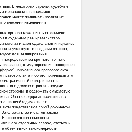
ативы: В некоторых странах судебные
 законопроекты в парламент.
рганов может принимать различные
т о внесении изменений в
ных органов может быть ограничена
ой и судебным разбирательством.
рминологии и законодательной инициативы
органы участвуют в создании законов,
льзуют для инициирования
 посредством конкретного, точного
ры наказания, стимулирования, поощрения
(форме) нормативного правового акта.
правового акта и орган, принявший этот
регистрационный номер и печать.
 акта: оно должно отражать предмет
одной стороны, и содержать смысловую
акона. Она не содержит нормативных
она, на необходимость его
е акты представляют собой документы
 Заголовки глав и статей закона
. В конце закона помещены
лу и его отдельных главах, статьях и
ете объективной закономерности