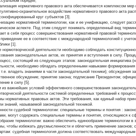
ссуальном порядке;
лизация нормативного правового акта обеспечивается комплексом мер 
улятивно-охранительное воздействие нормативного правового акта расп
сонофицированный круг субъектов [3].
низацию нормативной терминологии, как и ее унификацию, следует расс
ическом аспекте. Под этим следует понимать определенный вид термин
ает в себя процесс совершенствования нормативной правовой терминоло
 приведение ее в соответствие с международной терминологией с учето
лики [1].
е нормотворческой деятельности необходимо соблюдать конституционно
сования законодательных актов, их принятия и вступления в силу. Проц
роцесс, состоящий из следующих этапов: законодательная инициатива (н
льности, необходимо обладать определенными навыками формирования
, т.е. владеть знаниями в части законодательной техники); обсуждения за
твенное обсуждение; принятие закона; подписание Президентом; официа
ение в силу [5].
 из важнейших условий эффективного совершенствования законодатель
отворческой деятельности системой определенных требований к процес
мы нормативных правовых актов. Эти требования, как единый набор при
ли знаний, называемой законодательной техникой.
нности судебной терминологии:
специальные термины и понятия
: зако
ами, могут содержать специальные термины и понятия, относящиеся к с
образие терминологии:
важно обеспечить единообразие терминологии в
мы, чтобы избежать двусмысленности и облегчить применение законов;
артам:
судебная терминология должна соответствовать международным 