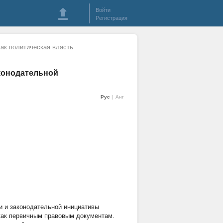
Войти
Регистрация
как политическая власть
конодательной
Рус
Анг
и и законодательной инициативы
 как первичным правовым документам.