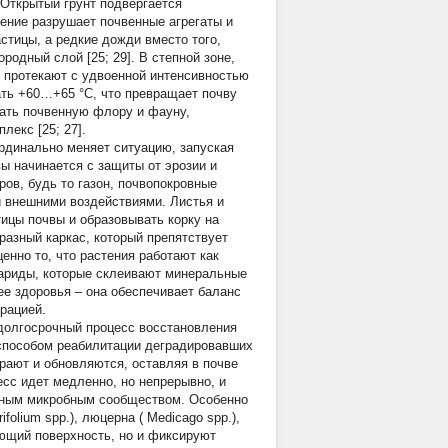
 Открытый грунт подвергается
ение разрушает почвенные агрегаты и
стицы, а редкие дожди вместо того,
одный слой [25; 29]. В степной зоне,
ы протекают с удвоенной интенсивностью
гать +60…+65 °C, что превращает почву
тать почвенную флору и фауну,
лекс [25; 27].
динально меняет ситуацию, запуская
вы начинается с защиты от эрозии и
ров, будь то газон, почвопокровные
и внешними воздействиями. Листья и
ицы почвы и образовывать корку на
разный каркас, который препятствует
енно то, что растения работают как
хариды, которые склеивают минеральные
ее здоровья – она обеспечивает баланс
рацией.
 долгосрочный процесс восстановления
 способом реабилитации деградировавших
ирают и обновляются, оставляя в почве
есс идет медленно, но непрерывно, и
ивным микробным сообществом. Особенно
rifolium
spp.), люцерна (
Medicago
spp.),
ающий поверхность, но и фиксируют