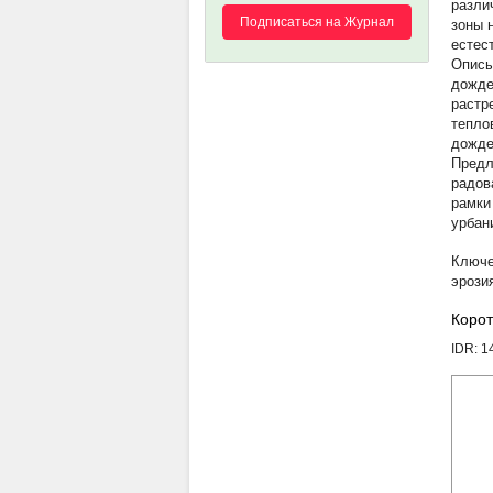
разли
Подписаться на Журнал
зоны 
естес
Описы
дожде
растр
тепло
дожде
Предл
радов
рамки
урбан
эрози
Корот
IDR: 