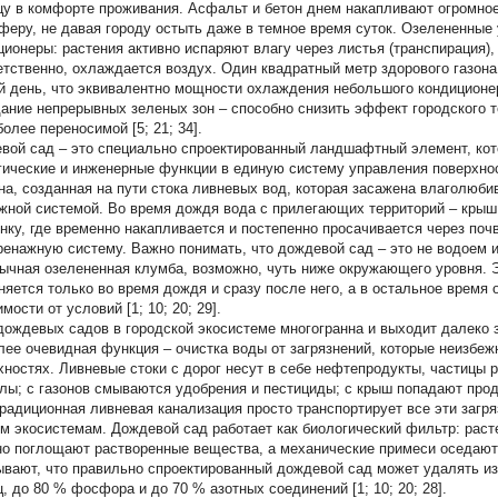
цу в комфорте проживания. Асфальт и бетон днем накапливают огромное
феру, не давая городу остыть даже в темное время суток. Озелененные у
ционеры: растения активно испаряют влагу через листья (транспирация), 
етственно, охлаждается воздух. Один квадратный метр здорового газона
й день, что эквивалентно мощности охлаждения небольшого кондиционе
дание непрерывных зеленых зон – способно снизить эффект городского 
олее переносимой [5; 21; 34].
вой сад – это специально спроектированный ландшафтный элемент, кот
гические и инженерные функции в единую систему управления поверхнос
на, созданная на пути стока ливневых вод, которая засажена влаголюб
жной системой. Во время дождя вода с прилегающих территорий – крыш, 
нку, где временно накапливается и постепенно просачивается через поч
ренажную систему. Важно понимать, что дождевой сад – это не водоем и
бычная озелененная клумба, возможно, чуть ниже окружающего уровня. 
няется только во время дождя и сразу после него, а в остальное время 
мости от условий [1; 10; 20; 29].
дождевых садов в городской экосистеме многогранна и выходит далеко з
лее очевидная функция – очистка воды от загрязнений, которые неизбеж
хностях. Ливневые стоки с дорог несут в себе нефтепродукты, частицы
лы; с газонов смываются удобрения и пестициды; с крыш попадают прод
 Традиционная ливневая канализация просто транспортирует все эти загр
м экосистемам. Дождевой сад работает как биологический фильтр: раст
но поглощают растворенные вещества, а механические примеси оседают
ывают, что правильно спроектированный дождевой сад может удалять и
ц, до 80 % фосфора и до 70 % азотных соединений [1; 10; 20; 28].