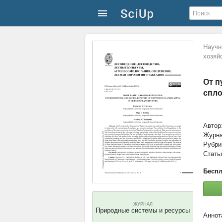
Научн
хозяй
От п
спло
Автор
Журн
Рубри
Стать
Беспл
ЖУРНАЛ
Природные системы и ресурсы