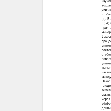
изуче
возде
убива
чтобы
где В
[3; 4
практ
минер
Закры
проце
уплот
расте
стебл
повер
уплот
живые
части
между
Накоп
плодо
земел
орган
через
эффек
донник