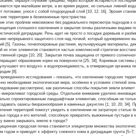
ыхания, образуя глубокие трещины, через которые испаряются последние 
мается при малейшем ветре, а во время редких, но сильных ливней вода
ет потоками, унося с собой плодородный слой [10; 12; 16]. Эрозия стан
ские территории в безжизненные пространства.
ие этих проблем невозможно без радикального пересмотра подходов к орг
Концепция сплошного озеленения и закрытия почвы различными видами п
истической деградации. Речь идет не просто о посадке деревьев и разби
нию непрерывного защитного слоя над почвой, который одновременно в
ий [5]. Газоны, почвопокровные растения, мульчирующие материалы, д
й из этих элементов становится частью комплексной стратегии восстан
ственной среде [10; 20]. Закрытая почва защищена от прямого солнечног
твращает образование корки на поверхности [25; 34]. Корневые системы
 улучшают его воздухо- и водопроницаемость, а отмирающая органика п
родие [8].
проведенного исследования – показать, что озеленение городских террит
нно необходимая экологическая мера, особенно в условиях степной зон
ледовании рассмотрено, как различные способы покрытия земли влияют н
 микроклимат городской среды. Отдельное внимание уделено инновацио
ально спроектированным ландшафтным элементам, способным не тольк
создавать оазисы биоразнообразия в каменных джунглях [1; 10; 20; 34].
ления территорий помогут увидеть в озеленении не затратную статью б
вье города и его жителей, способную превратить выжженные пустыри в 
у важно закрывать землю в городе?
ищенная городская почва становится эпицентром множества экологичес
м годом и приводят к эффекту снежного кома в деградации грунта [5–7;