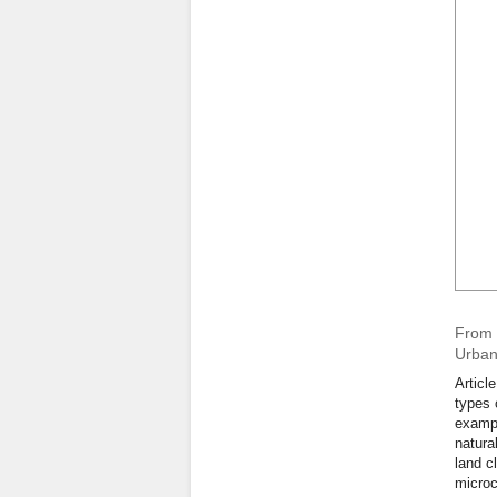
From 
Urban
Articl
types 
exampl
natura
land c
microc