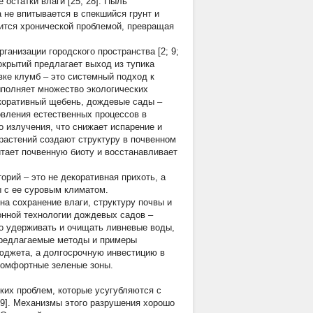
остатки влаги [25; 28]. Пыль
 не впитывается в спекшийся грунт и
овится хронической проблемой, превращая
анизации городского пространства [2; 9;
окрытий предлагает выход из тупика
вке клумб – это системный подход к
ыполняет множество экологических
екоративный щебень, дождевые сады –
овления естественных процессов в
о излучения, что снижает испарение и
 растений создают структуру в почвенном
итает почвенную биоту и восстанавливает
орий – это не декоративная прихоть, а
ы с ее суровым климатом.
а сохранение влаги, структуру почвы и
нной технологии дождевых садов –
о удерживать и очищать ливневые воды,
 Предлагаемые методы и примеры
юджета, а долгосрочную инвестицию в
комфортные зеленые зоны.
ких проблем, которые усугубляются с
 9]. Механизмы этого разрушения хорошо