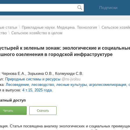
Подписки
\
\
ые статьи
Прикладные науки. Медицина. Технология
Сельское хозяй
\
ство
Сельское хозяйство в целом
устырей к зеленым зонам: экологические и социальн
шного озеленения в городской инфраструктуре
: Чернова Е.А., Зорькина О.В., Колмукиди С.В.
ал:
Природные системы и ресурсы
@ns-jvolsu
ка:
Лесоведение, лесоводство, лесные культуры, агролесомелиорация, о
я в выпуске:
4 т.15, 2025 года.
атный доступ
Читать
Скачать
Статья посвящена анализу экологических и социальных преимущес