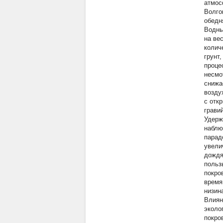
атмос
Волго
обедн
Водны
на ве
колич
грунт
проце
несмо
снижа
возду
с отк
грави
Удерж
наблю
парад
увели
дождя
польз
покро
время
низин
Влиян
эколо
покро