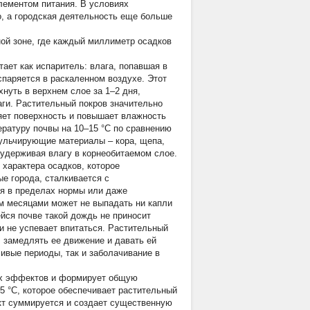
лементом питания. В условиях
о, а городская деятельность еще больше
ной зоне, где каждый миллиметр осадков
тает как испаритель: влага, попавшая в
спаряется в раскаленном воздухе. Этот
нуть в верхнем слое за 1–2 дня,
аги. Растительный покров значительно
няет поверхность и повышает влажность
пературу почвы на 10–15 °C по сравнению
Мульчирующие материалы – кора, щепа,
 удерживая влагу в корнеобитаемом слое.
характера осадков, которое
ые города, сталкивается с
ся в пределах нормы или даже
м месяцами может не выпадать ни капли
йся почве такой дождь не приносит
и не успевает впитаться. Растительный
 замедлять ее движение и давать ей
ливые периоды, так и заболачивание в
ых эффектов и формирует общую
5 °C, которое обеспечивает растительный
кт суммируется и создает существенную