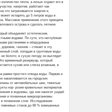
 количество тепла, а ночью отдают его в
частки, напротив, работают как
на что затрачивается энергия и,
 может испарять до 5 литров воды в
ра. Массовое применение этого принципа
теплового острова и сделать летнюю
орый объединяет эстетические,
тными водами. По сути, это неглубокая
ивыми растениями и оборудована
дорожек, газонов – стекает в эту
венный слой, попадая в грунтовые воды
 не болото; в сухую погоду он выглядит
Это временный резервуар, который
остается сухим или слегка влажным, в
а рамки простого отвода воды. Первая и
но накапливаются на городских
 резины от автомобильных шин, тяжелые
укты кор- розии кровельных материалов
язнения в водоемы, где они наносят ущерб
ения и почвенные микроорганизмы
 в почвенном слое. Исследования
з ливневых стоков до 90 % взвешенных