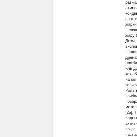
разни
атмос
конди
соотв
жарки
– соз
жару б
Дожде
эколо
впади
дрена
ложби
или д
как о
напол
зависи
Роль 
наибо
повер
метал
[26].
водны
актив
показ
части