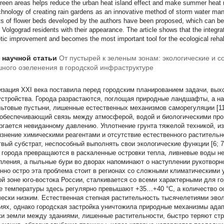
green areas helps reduce the urban heat island effect and make summer heat mo
chnology of creating rain gardens as an innovative method of storm water ma
ts of flower beds developed by the authors have been proposed, which can be 
 Volgograd residents with their appearance. The article shows that the integ
tic improvement and becomes the most important tool for the ecological rehab
т научной статьи
От пустырей к зеленым зонам: экологические и 
ного озеленения в городской инфраструктуре
изация XXI века поставила перед городским планированием задачи, вых
устройства. Города разрастаются, поглощая природные ландшафты, а н
ьтовые пустыни, лишенные естественных механизмов саморегуляции [11; 
 обеспечивающий связь между атмосферой, водой и биологическими проц
ргается невиданному давлению. Уплотнение грунта тяжелой техникой, 
рязнение химическими реагентами и отсутствие естественного раститель
твый субстрат, неспособный выполнять свои экологические функции [6; 7
 города превращаются в раскаленные островки тепла, ливневые воды не
пления, а пыльные бури во дворах напоминают о наступлении рукотворной
нно остро эта проблема стоит в регионах со сложными климатическими 
ой зоне юго-востока России, сталкивается со всеми характерными для 
е температуры здесь регулярно превышают +35…+40 °C, а количество ос
чески низким. Естественная степная растительность тысячелетиями эво
иях, однако городская застройка уничтожила природные механизмы адаптац
ки земли между зданиями, лишенные растительности, быстро теряют стру