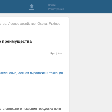
Войти
Регистрация
ство. Лесное хозяйство. Охота. Рыбное
ые преимущества
Рус
Анг
зеленение, лесная пирология и таксация
тв сплошного покрытия городских почв