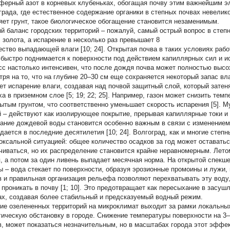
ферный азот в корневых клубеньках, обогащая почву этим важнейшим э
града, где естественное содержание органики в степных почвах невелик
яет грунт, такое биологическое обогащение становится незаменимым.
й баланс городских территорий – пожалуй, самый острый вопрос в степ
с золота, а испарение в несколько раз превышает
8
ество выпадающей влаги [10; 24]. Открытая почва в таких условиях рабо
, быстро поднимается к поверхности под действием капиллярных сил и и
сс настолько интенсивен, что после дождя почва может полностью высох
тря на то, что на глубине 20–30 см еще сохраняется некоторый запас вл
ет испарение влаги, создавая над почвой защитный слой, который зате
ха в приземном слое [5; 19; 22; 25]. Например, газон может снизить тем
рытым грунтом, что соответственно уменьшает скорость испарения [5]. 
й – действуют как изолирующее покрытие, прерывая капиллярные токи и
ание дождевой воды становится особенно важным в связи с изменением 
дается в последние десятилетия [10; 24]. Волгоград, как и многие степн
оксальной ситуацией: общее количество осадков за год может оставать
чиваться, но их распределение становится крайне неравномерным. Лето
, а потом за один ливень выпадает месячная норма. На открытой спекше
ы – вода стекает по поверхности, образуя эрозионные промоины и лужи, 
в и правильная организация рельефа позволяют перехватывать эту воду,
 проникать в почву [1; 10]. Это предотвращает как пересыхание в засуш
ах, создавая более стабильный и предсказуемый водный режим.
ие озелененных территорий на микроклимат выходит за рамки локальн
гическую обстановку в городе. Снижение температуры поверхности на 3–
в, может показаться незначительным, но в масштабах города этот эффе