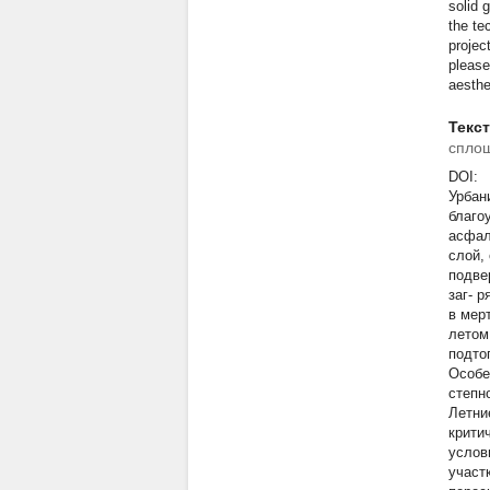
solid 
the te
projec
please
aesthe
Текс
сплош
DOI:
Урбан
благо
асфал
слой,
подве
заг- 
в мер
летом
подто
Особе
степн
Летни
крити
услов
участ