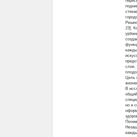
перес
подни
стека
город
Решен
23]. 
урбан
созда
функц
кажды
искус
предо
слое,
плодо
Цель
жизне
В исс
общий
специ
но и 
оформ
здоро
Почем
Незащ
кажды