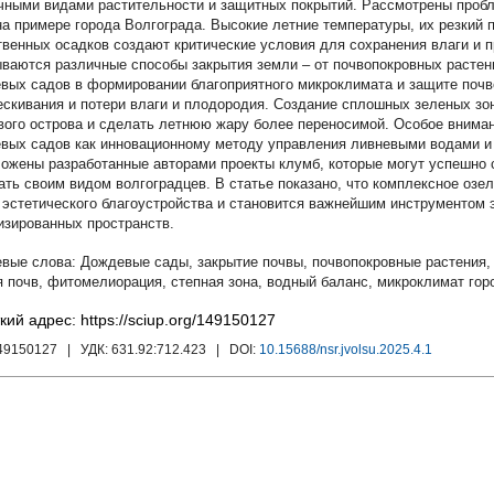
чными видами растительности и защитных покрытий. Рассмотрены пробл
на примере города Волгограда. Высокие летние температуры, их резкий 
твенных осадков создают критические условия для сохранения влаги и 
ваются различные способы закрытия земли – от почвопокровных растени
вых садов в формировании благоприятного микроклимата и защите почве
ескивания и потери влаги и плодородия. Создание сплошных зеленых зо
вого острова и сделать летнюю жару более переносимой. Особое внима
вых садов как инновационному методу управления ливневыми водами и
ожены разработанные авторами проекты клумб, которые могут успешно 
ать своим видом волгоградцев. В статье показано, что комплексное озе
 эстетического благоустройства и становится важнейшим инструментом 
изированных пространств.
Дождевые сады
,
закрытие почвы
,
почвопокровные растения
я почв
,
фитомелиорация
,
степная зона
,
водный баланс
,
микроклимат гор
кий адрес: https://sciup.org/149150127
149150127
| УДК:
631.92:712.423
| DOI:
10.15688/nsr.jvolsu.2025.4.1