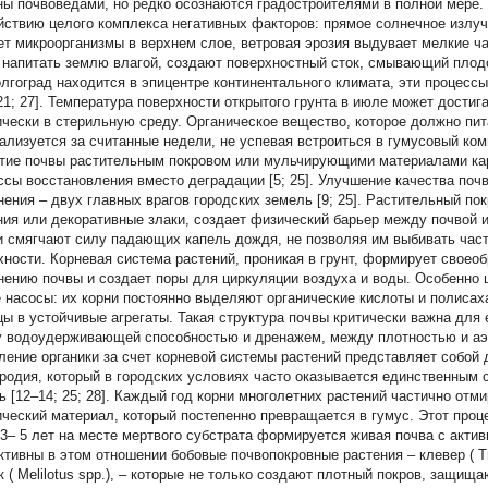
ны почвоведами, но редко осознаются градостроителями в полной мере.
йствию целого комплекса негативных факторов: прямое солнечное излуч
ет микроорганизмы в верхнем слое, ветровая эрозия выдувает мелкие ча
 напитать землю влагой, создают поверхностный сток, смывающий плодор
олгоград находится в эпицентре континентального климата, эти процесс
; 21; 27]. Температура поверхности открытого грунта в июле может дости
ически в стерильную среду. Органическое вещество, которое должно пи
ализуется за считанные недели, не успевая встроиться в гумусовый комп
тие почвы растительным покровом или мульчирующими материалами кар
ссы восстановления вместо деградации [5; 25]. Улучшение качества поч
нения – двух главных врагов городских земель [9; 25]. Растительный пок
ния или декоративные злаки, создает физический барьер между почвой 
и смягчают силу падающих капель дождя, не позволяя им выбивать част
хности. Корневая система растений, проникая в грунт, формирует своеоб
нению почвы и создает поры для циркуляции воздуха и воды. Особенно ц
 насосы: их корни постоянно выделяют органические кислоты и полиса
цы в устойчивые агрегаты. Такая структура почвы критически важна для 
 водоудерживающей способностью и дренажем, между плотностью и аэ
ление органики за счет корневой системы растений представляет собой
родия, который в городских условиях часто оказывается единственным
ь [12–14; 25; 28]. Каждый год корни многолетних растений частично отм
ический материал, который постепенно превращается в гумус. Этот проц
 3– 5 лет на месте мертвого субстрата формируется живая почва с акт
тивны в этом отношении бобовые почвопокровные растения – клевер (
T
 (
Melilotus
spp.), – которые не только создают плотный покров, защищ