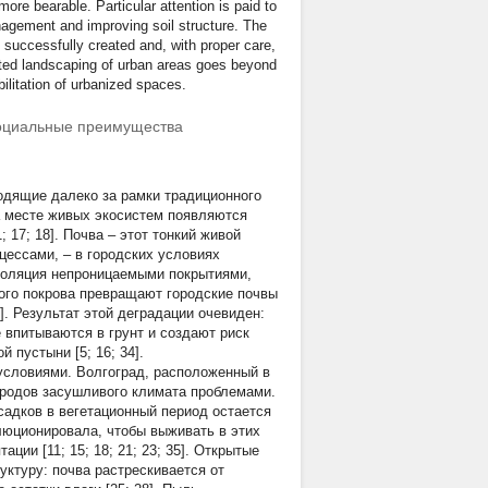
re bearable. Particular attention is paid to
nagement and improving soil structure. The
successfully created and, with proper care,
rated landscaping of urban areas goes beyond
ilitation of urbanized spaces.
социальные преимущества
одящие далеко за рамки традиционного
а месте живых экосистем появляются
17; 18]. Почва – этот тонкий живой
ессами, – в городских условиях
изоляция непроницаемыми покрытиями,
ного покрова превращают городские почвы
]. Результат этой деградации очевиден:
 впитываются в грунт и создают риск
 пустыни [5; 16; 34].
условиями. Волгоград, расположенный в
городов засушливого климата проблемами.
адков в вегетационный период остается
люционировала, чтобы выживать в этих
ии [11; 15; 18; 21; 23; 35]. Открытые
ктуру: почва растрескивается от