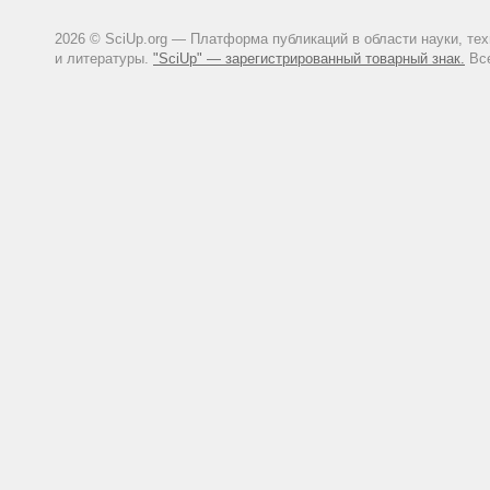
2026 © SciUp.org — Платформа публикаций в области науки, те
и литературы.
"SciUp" — зарегистрированный товарный знак.
Все