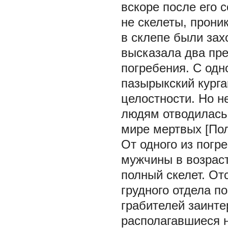
вскоре после его 
не скелеты, прони
в склепе были зах
высказала два пр
погребения. С одн
пазырыкский курга
целостности. Но н
людям отводилась
мире мертвых [Поло
От одного из погр
мужчины в возраст
полный скелет. От
грудного отдела п
грабителей заинте
располагавшиеся н