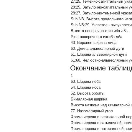
27:25. Теменно-сагиттальный ука
28:25. Затылочно-сагиттальный у
28:27. Затылочно-теменной указа
Sub.NB. Высота продольного изги
Sub.NB:29. Указатель выпуклости
Высота поперечного изгиба лба
Угол поперечного изгиба лба
43. Верхняя ширина лица
60. Длина альвеолярной дуги
61. Ширина альвеолярной дуги
61:60. Челюстно-альвеолярный у
Окончание таблиц
1
63. Ширина нёба
54. Ширина носа
52. Высота орбиты
Бималярная ширина
Высота назиона над бималярной 
77. Назомалярный угол
Форма черепа в вертикальной но
Форма черепа в затылочной норм
Форма черепа в латеральной нор