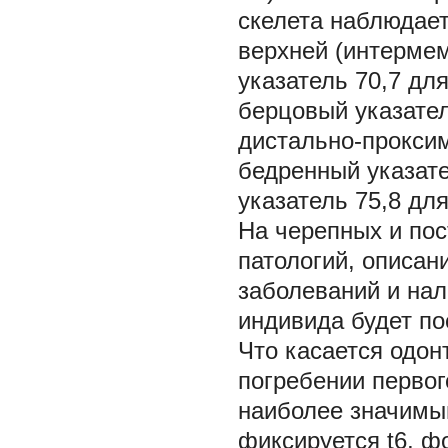
скелета наблюдает
верхней (интермем
указатель 70,7 дл
берцовый указател
дистально-проксим
бедренный указате
указатель 75,8 для
На черепных и по
патологий, описан
заболеваний и на
индивида будет по
Что касается одон
погребении первог
наиболее значимым
фиксируется t6, ф