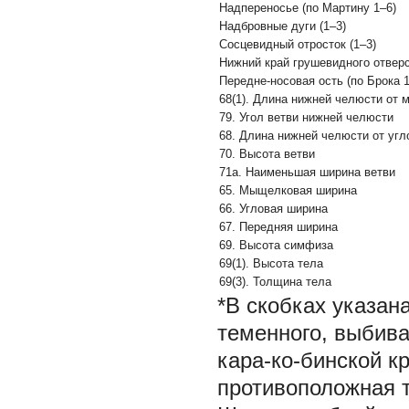
Надпереносье (по Мартину 1–6)
Надбровные дуги (1–3)
Сосцевидный отросток (1–3)
Нижний край грушевидного отвер
Передне-носовая ость (по Брока 1
68(1). Длина нижней челюсти от
79. Угол ветви нижней челюсти
68. Длина нижней челюсти от угл
70. Высота ветви
71а. Наименьшая ширина ветви
65. Мыщелковая ширина
66. Угловая ширина
67. Передняя ширина
69. Высота симфиза
69(1). Высота тела
69(3). Толщина тела
*В скобках указан
теменного, выбив
кара-ко-бинской к
противоположная 