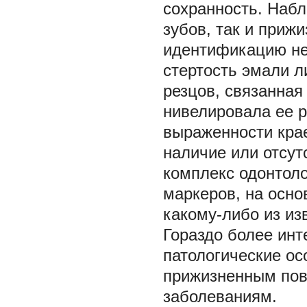
сохранность. Наб
зубов, так и приж
идентификацию не
стертость эмали 
резцов, связанная
нивелировала ее р
выраженности крае
наличие или отсут
комплекс одонтоло
маркеров, на осно
какому-либо из из
Гораздо более ин
патологические ос
прижизненным пов
заболеваниям.