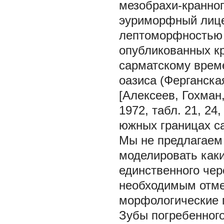
мезобрахи-кранно
эуриморфный лице
лептоморфностью 
опубликованных кр
сарматскому врем
оазиса (Ферганска
[Алексеев, Гохман,
1972, табл. 21, 24
южных границах са
Мы не предлагаем
моделировать каки
единственного чер
необходимым отмет
морфологические 
Зубы погребенног