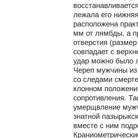
восстанавливается,
лежала его нижняя
расположена практ
мм от лямбды, а п
отверстия (размер
совпадает с верхн
удар можно было л
Череп мужчины из 
со следами смерте
клонном положени
сопротивления. Т
умерщвление мужч
знатной пазырыкс
вместе с ним подр
Краниометрически