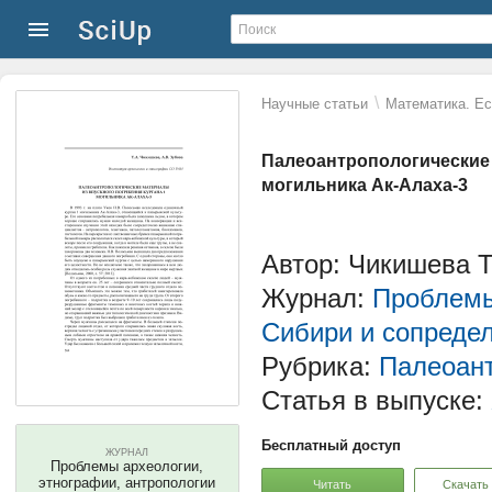
\
Научные статьи
Математика. Ес
Палеоантропологические 
могильника Ак-Алаха-3
Автор: Чикишева Т
Журнал:
Проблемы
Сибири и сопреде
Рубрика:
Палеоант
Статья в выпуске:
Бесплатный доступ
ЖУРНАЛ
Проблемы археологии,
этнографии, антропологии
Читать
Скачать