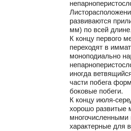
непарноперистосло
Листорасположени
развиваются прили
мм) по всей длине
К концу первого м
переходят в иммат
моноподиально на
непарноперистосл
иногда ветвящийся
части побега фор
боковые побеги.
К концу июля-сере
хорошо развитые м
многочисленными 
характерные для в