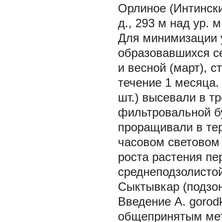
Орлиное (Интинский
д., 293 м над ур. м.
Для минимизации 
образовавшихся с
и весной (март), 
течение 1 месяца.
шт.) высевали в т
фильтровальной б
проращивали в тер
часовом световом 
роста растения пе
среднеподзолистой
Сыктывкар (подзон
Введение
A. gorodk
общепринятым мето