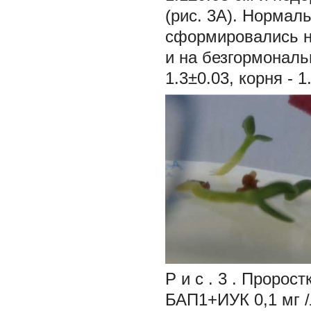
(рис. 3А). Нормал
сформировались н
и на безгормональ
1.3±0.03, корня - 1
Р и с . 3 . Пророс
БАП1+ИУК 0,1 мг /л