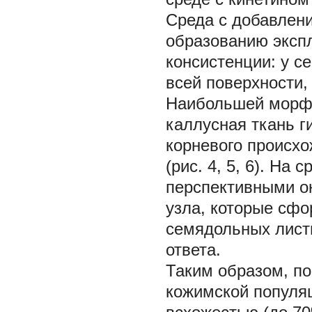
Среда с добавлени
образованию эксп
консистенции: у с
всей поверхности,
Наибольшей морфо
каллусная ткань г
корневого происх
(рис. 4, 5, 6). На
перспективными ок
узла, которые сфо
семядольных лист
ответа.
Таким образом, п
кожимской попул