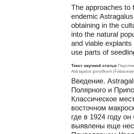
The approaches to th
endemic Astragalus g
obtaining in the cult
into the natural pop
and viable explants
use parts of seedli
Текст научной статьи
Перспек
Astragalus gorodkovii (Fabaceae
Введение. Astragal
Полярного и Припо
Классическое мес
восточном макроск
где в 1924 году о
выявлены еще нес