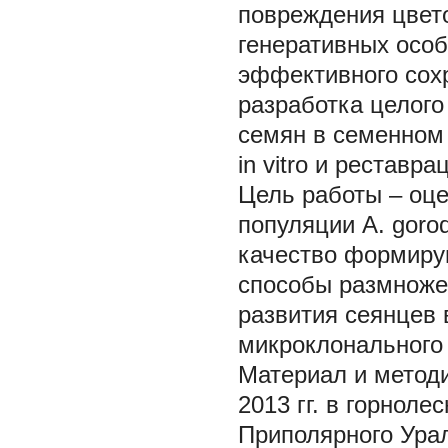
повреждения цвет
генеративных особ
эффективного сох
разработка целого
семян в семенном 
in vitro и реставр
Цель работы – оц
популяции
A. gorod
качество формиру
способы размножен
развития сеянцев 
микроклонального
Материал и методи
2013 гг. в горнол
Приполярного Урал