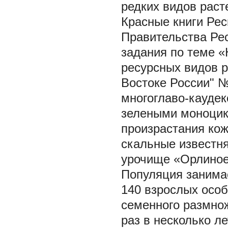
редких видов раст
Красные книги Рес
Правительства Рес
задания по теме «
ресурсных видов р
Востоке России" 
многоглаво-каудек
зелеными моноцик
произрастания ко
скальные известня
урочище «Орлиное»
Популяция занимае
140 взрослых осо
семенного размно
раз в несколько л