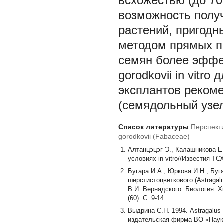
всхожестью (до 70%
возможность получ
растений, пригодн
методом прямых п
семян более эффе
gorodkovii
in vitro
эксплантов рекоме
(семядольный узел
Список литературы
Перспект
gorodkovii (Fabaceae)
Алтанцэцэг Э., Калашникова Е.
условиях in vitro//Известия ТСХ
Бугара И.А., Юркова И.Н., Буг
шерстистоцветкового (Astragal
В.И. Вернадского. Биология. Х
(60). С. 9-14.
Выдрина С.Н. 1994. Astragalus
издательская фирма ВО «Наука