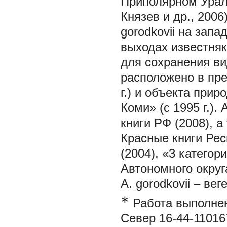
Приполярном Урале
Князев и др., 20
gorodkovii
на запа
выходах известняк
для сохранения ви
расположено в пре
г.) и объекта пр
Коми» (с 1995 г.).
A
книги РФ (2008), а
Красные книги Рес
(2004), «3 катего
Автономного округа
A. gorodkovii
– вег
∗
Работа выполне
Север 16-44-11016