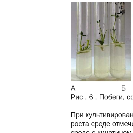
А Б
Рис . 6 . Побеги, 
При культивирован
роста среде отме
среде с кинетином 