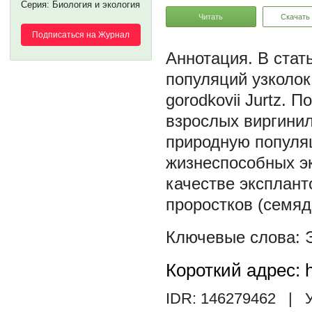
Серия: Биология и экология
Читать
Скачать
Подписаться на Журнал
В стат
популяций узколок
gorodkovii Jurtz. 
взрослых виргинил
природную популя
жизнеспособных эк
качестве эксплант
проростков (семяд
Короткий адрес: h
IDR: 146279462
| У