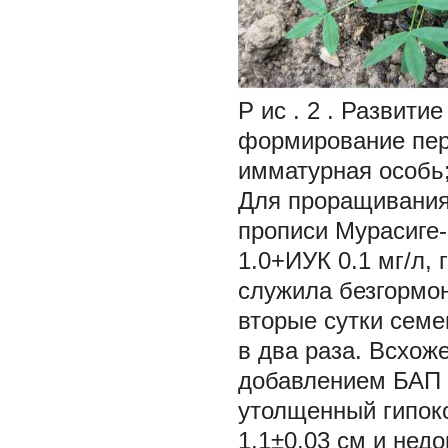
Р ис . 2 . Развитие
формирование перв
имматурная особь;
Для проращивания
прописи Мурасиге-
1.0+ИУК 0.1 мг/л, 
служила безгормон
вторые сутки семе
в два раза. Всхож
добавлением БАП 1
утолщенный гипок
1.1±0.03 см и нед