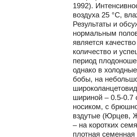
1992). Интенсивно
воздуха 25 °С, вл
Результаты и обсуж
нормальным полов
является качеств
количество и успе
период плодоношен
однако в холодные
бобы, на небольш
широколанцетовидн
шириной – 0.5-0.7
носиком, с брюшно
вздутые (Юрцев, Ж
– на коротких сем
плотная семенная