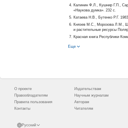
Калинин Ф.Л., Кушнир Г.П., Са
«Наукова думка». 232 с.
Катаева Н.В., Бутенко Р.Г. 19
Князев М.С., Морозова Л.М., 
и растительные ресурсы Полярн
Красная книга Республики Коми.
Красная книга Российской Феде
Еще
Красная книга Тюменской облас
Урал. ун-та. 496 с.
Красная книга Ямало-Ненецкого
Замятин. Екатеринбург: Издате
Лавренко А.Н. 1994. Флора Ма
Приполярного Урала на природ
Морозов В.В., Кулиев А.Н. 199
О проекте
Издательствам
журн. № 12. С. 76-85.
Правообладателям
Научным журналам
Николаева М. Г. 1982. Покой се
Правила пользования
Авторам
Николаева М. Г. 1967. Физиолог
Контакты
Читателям
Николаева М.Г., Разумова М.В.
с.
Русский
Умралина А.Р., Ким Донгвон. 20