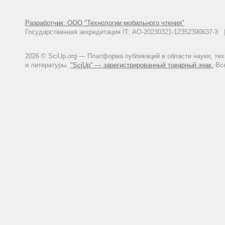
(астрагала дуанского)//Извести
Юрцев Б.А., Жукова П.Г. 1968
Разработчик: ООО "Технологии мобильного чтения"
арктических бобовых)//Ботан. ж
Государственная аккредитация IT: АО-20230321-12352390637-
2026 © SciUp.org — Платформа публикаций в области науки, те
и литературы.
"SciUp" — зарегистрированный товарный знак.
Все