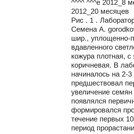
^^^^ ^^^е 2012_8 
2012_20 месяцев
Рис . 1 . Лаборат
Семена A. gorodkov
шир., уплощенно-п
вдавленного светл
кожура плотная, с
коричневая. В лаб
начиналось на 2-3
предшествовал пер
увеличение семян 
появлялся первич
формировался про
течение первых 10
период прорастани