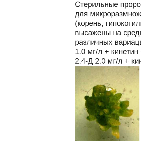
Стерильные проро
для микроразмноже
(корень, гипокоти
высажены на сред
различных вариация
1.0 мг/л + кинетин 
2.4-Д 2.0 мг/л + ки