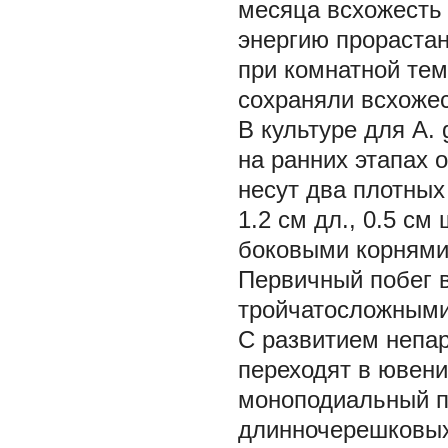
месяца всхожесть
энергию прораста
при комнатной тем
сохраняли всхожес
В культуре для
A. 
на ранних этапах 
несут два плотны
1.2 см дл., 0.5 см
боковыми корнями
Первичный побег в
тройчатосложными
С развитием непа
переходят в ювен
моноподиальный по
длинночерешковых