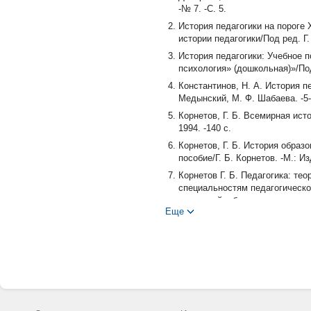
-№ 7. -С. 5.
История педагогики на пороге 
истории педагогики/Под ред. Г. 
История педагогики: Учебное п
психология» (дошкольная)»/Под
Константинов, Н. А. История п
Медынский, М. Ф. Шабаева. -5-е
Корнетов, Г. Б. Всемирная исто
1994. -140 с.
Корнетов, Г. Б. История образ
пособие/Г. Б. Корнетов. -М.: И
Корнетов Г. Б. Педагогика: те
специальностям педагогическо
заведений, обучающихся по пед
Еще
дополненное издание -2008 г.)
Корнетов Г. Б. От первобытног
методическим объединением по
студентов высших учебных зав
2003 (2-е переработанное и доп
Джуринский А. Н. История педа
Джуринский А. Н. История педа