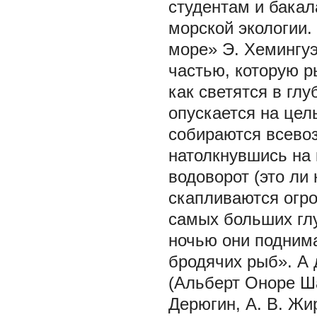
студентам и бакал
морской экологии.
море» Э. Хемингуэя
частью, которую р
как светятся в глу
опускается на цел
собираются всево
натолкнувшись на 
водоворот (это ли 
скапливаются огро
самых больших гл
ночью они поднима
бродячих рыб». А 
(Альберт Оноре Шар
Дерюгин, А. В. Жир