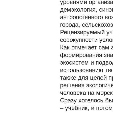
уровнями организа
демэкология, синэ
антропогенного во
города, сельскохо
Рецензируемый уче
совокупности услов
Как отмечает сам 
формирования зна
экосистем и подв
использованию тео
также для целей п
решения экологич
человека на морски
Сразу хотелось бы
– учебник, и пото