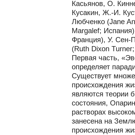
Касьянов, О. Кинне
Кусакин, Ж.-И. Кус
Любченко (Jane An
Margalef; Испания)
Франция), У. Сен-П
(Ruth Dixon Turner
Первая часть, «Эв
определяет паради
Существует множе
происхождения жиз
являются теории б
состояния, Опарин
растворах высоко
занесена на Землю
происхождения жи