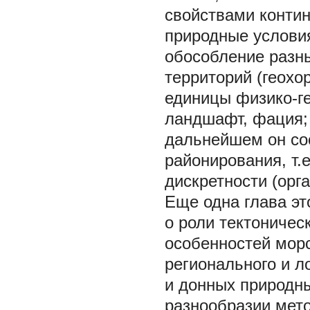
свойствами конти
природные услови
обособление разн
территорий (геохо
единицы физико-ге
ландшафт, фация; в
дальнейшем он со
районирования, т.
дискретности (орга
Еще одна глава эт
о роли тектоничес
особенностей морс
регионального и 
и донных природны
разнообразии мет