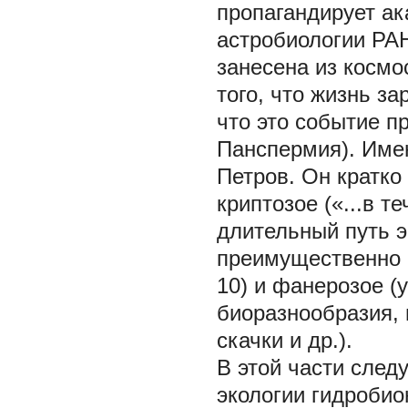
пропагандирует ак
астробиологии РАН
занесена из космо
того, что жизнь з
что это событие пра
Панспермия). Имен
Петров. Он кратко
криптозое («...в 
длительный путь э
преимущественно в
10) и фанерозое (
биоразнообразия, 
скачки и др.).
В этой части след
экологии гидробио