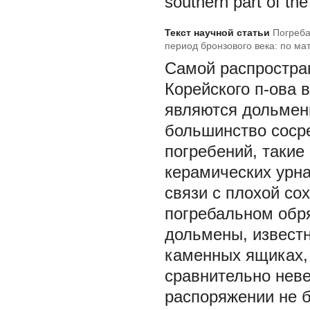
southern part of th
Текст научной статьи
Погреба
период бронзового века: по ма
Самой распростра
Корейского п-ова в
являются дольмены
большинство соср
погребений, такие
керамических урна
связи с плохой со
погребальном обр
дольмены, известн
каменных ящиках, 
сравнительно неве
распоряжении не 