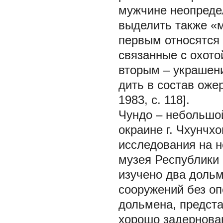
мужчине неопреде
выделить также «м
первым относятся 
связанные с охотой
вторым – украшени
дить в состав оже
1983, с. 118].
Чундо – небольшой
окраине г. Чхунчх
исследования на 
музея Республики К
изучено два дольм
сооружений без оп
дольмена, предст
хорошо задернован