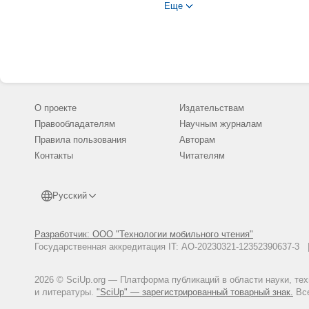
Еще
Чи Гонгиль, Ли Ёнхун. Чундо 
издание). - Сеул: Нац. музей Ре
Ю Вонмо. Пхёнчхан чхондонги 
погребение периода бронзовог
Тон-а ильбо (ежедневная газета 
(дата обращения: 20.08.2019) (н
О проекте
Издательствам
Правообладателям
Научным журналам
Правила пользования
Авторам
Контакты
Читателям
Русский
Разработчик: ООО "Технологии мобильного чтения"
Государственная аккредитация IT: АО-20230321-12352390637-
2026 © SciUp.org — Платформа публикаций в области науки, те
и литературы.
"SciUp" — зарегистрированный товарный знак.
Все