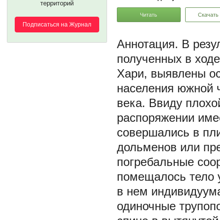
территорий
Читать
Скачать
Подписаться на Журнал
В резу
полученных в ходе
Хари, выявлены о
населения южной ч
века. Ввиду плохо
распоряжении име
совершались в пли
дольменов или пр
погребальные соор
помещалось тело 
в нем индивидуума
одиночные трупоп