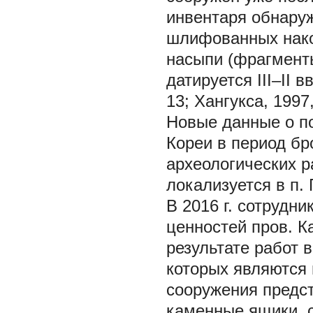
инвентаря обнаруж
шлифованных након
насыпи (фрагменты
датируется III–II в
13; Хангукса, 1997,
Новые данные о п
Кореи в период бр
археологических р
локализуется в п.
В 2016 г. сотрудн
ценностей пров. К
результате работ 
которых являются
сооружения предс
каменные ящики, 