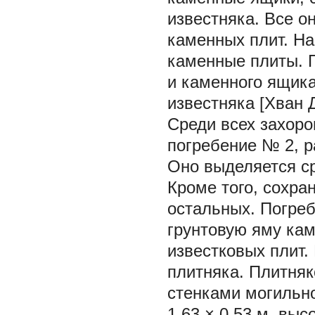
известняка. Все о
каменных плит. На
каменные плиты. 
и каменного ящика
известняка [Хван Д
Среди всех захор
погребение № 2, р
Оно выделяется с
Кроме того, сохран
остальных. Погре
грунтовую яму ка
известковых плит.
плитняка. Плитняк
стенками могильн
1,63 × 0,53 м, вы