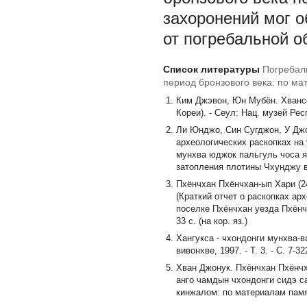
захоронений мог о
от погребальной о
Список литературы
Погребал
период бронзового века: по ма
Ким Джэвон, Юн Мубён. Хвансо
Кореи). - Сеул: Нац. музей Респ
Ли Юнджо, Син Сугджон, У Джо
археологических раскопках на 
мунхва юджок пальгуль чоса я
затопления плотины Чхунджу в 1
Пхёнчхан Пхёнчхан-ып Хари (2
(Краткий отчет о раскопках ар
поселке Пхёнчхан уезда Пхёнчх
33 с. (на кор. яз.)
Хангукса - чхондонги мунхва-в
вивонхве, 1997. - Т. 3. - С. 7-32
Хван Джонук. Пхёнчхан Пхёнчх
анго чамдын чхондонги сидэ с
кинжалом: по материалам памя
// J. of Korean Archaeol. - Тэд