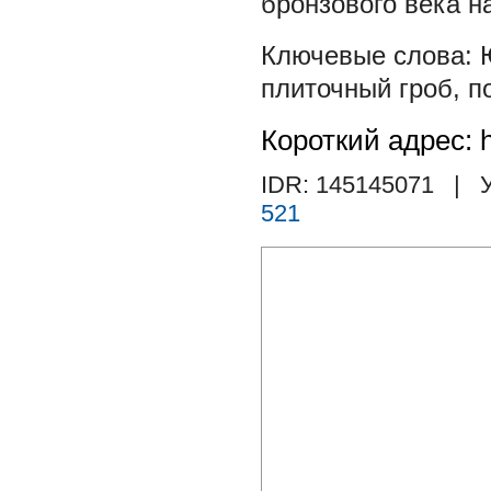
бронзового века на
плиточный гроб
,
п
Короткий адрес: h
IDR: 145145071
| У
521