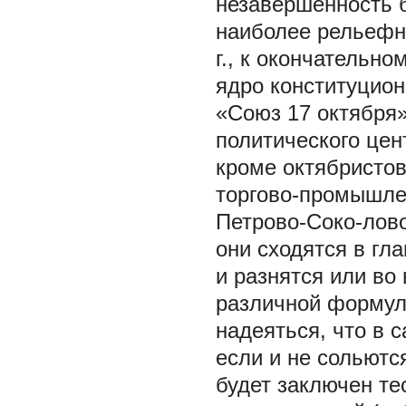
незавершенность 
наиболее рельефно
г., к окончательн
ядро конституцион
«Союз 17 октября»
политического це
кроме октябристов
торгово-промышлен
Петрово-Соко-лово
они сходятся в гл
и разнятся или во
различной формули
надеяться, что в 
если и не сольютс
будет заключен те