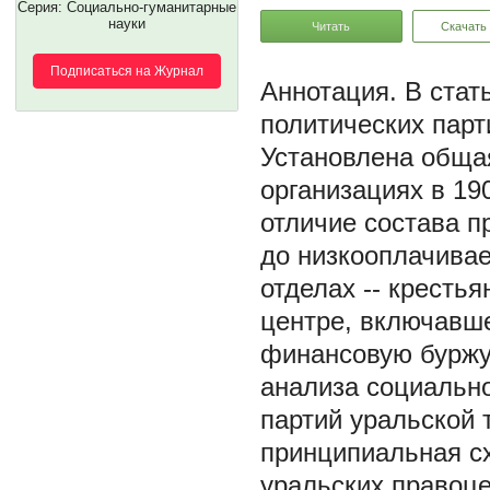
Серия: Социально-гуманитарные
науки
Читать
Скачать
Подписаться на Журнал
В стат
политических парт
Установлена общая
организациях в 19
отличие состава п
до низкооплачивае
отделах -- кресть
центре, включавш
финансовую буржу
анализа социальн
партий уральской
принципиальная с
уральских правоц