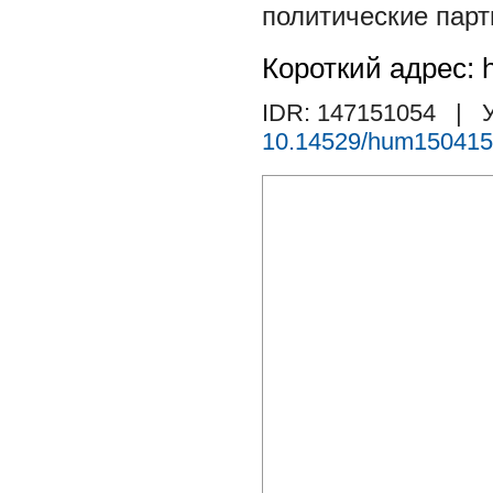
политические парт
Короткий адрес: h
IDR: 147151054
| У
10.14529/hum150415