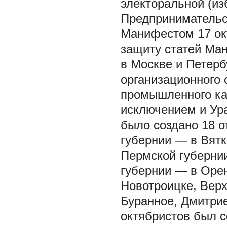
электоральной (изб
Предпринимательс
Манифестом 17 окт
защиту статей Ман
в Москве и Петерб
организационного 
промышленного кап
исключением и Урал
было создано 18 о
губернии — в Вятк
Пермской губерни
губернии — в Орен
Новотроицке, Верх
Буранное, Дмитрие
октябристов был со