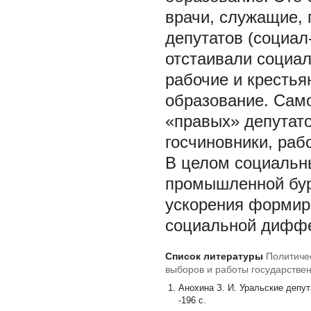
врачи, служащие, 
депутатов (социал
отстаивали социал
рабочие и крестья
образование. Сам
«правых» депутато
госчиновники, рабоч
В целом социальны
промышленной бур
ускорения формиро
социальной диффе
Список литературы
Политиче
выборов и работы государствен
Анохина З. И. Уральские депута
-196 с.