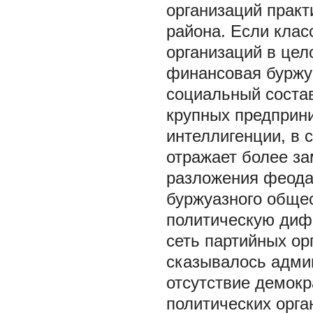
организаций практ
района. Если клас
организаций в цел
финансовая буржу
социальный соста
крупных предприн
интеллигенции, в 
отражает более за
разложения феода
буржуазного общес
политическую диф
сеть партийных о
сказывалось админ
отсутствие демокр
политических орга