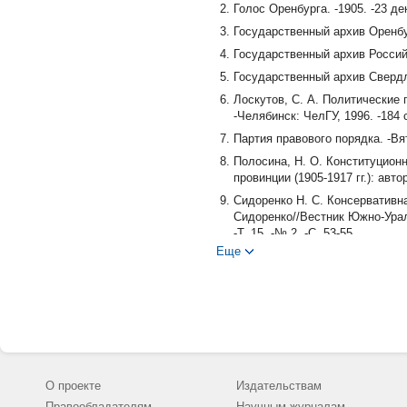
Голос Оренбурга. -1905. -23 де
Государственный архив Оренбур
Государственный архив Российс
Государственный архив Свердло
Лоскутов, С. А. Политические 
-Челябинск: ЧелГУ, 1996. -184 
Партия правового порядка. -Вят
Полосина, Н. О. Конституцион
провинции (1905-1917 гг.): авто
Сидоренко Н. С. Консервативна
Сидоренко//Вестник Южно-Урал
-Т. 15. -№ 2. -С. 53-55.
Еще
Спирин, Л. М. Крушение помещи
Центр документации новейшей и
Центр документации общественн
О проекте
Издательствам
Правообладателям
Научным журналам