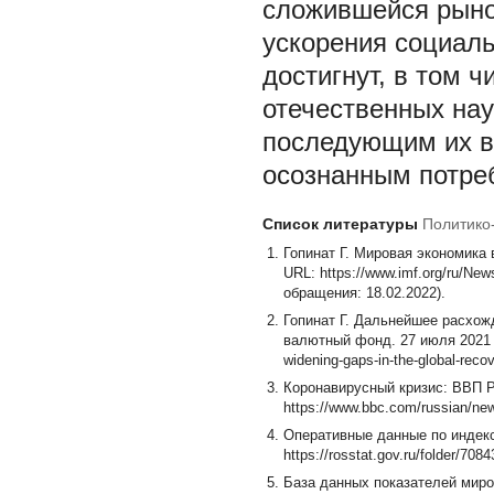
сложившейся рыно
ускорения социаль
достигнут, в том 
отечественных нау
последующим их в
осознанным потре
Список литературы
Политико
Гопинат Г. Мировая экономика в
URL: https://www.imf.org/ru/News
обращения: 18.02.2022).
Гопинат Г. Дальнейшее расхож
валютный фонд. 27 июля 2021 г. 
widening-gaps-in-the-global-rec
Коронавирусный кризис: ВВП Рос
https://www.bbc.com/russian/ne
Оперативные данные по индексу
https://rosstat.gov.ru/folder/7
База данных показателей мирово