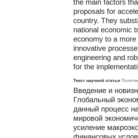
the main factors tha
proposals for accel
country. They substa
national economic tr
economy to a more hi
innovative processe
engineering and robo
for the implementati
Текст научной статьи
Политик
Введение и новиз
Глобальный эконом
данный процесс н
мировой экономиче
усиление макроэко
финансовых услови