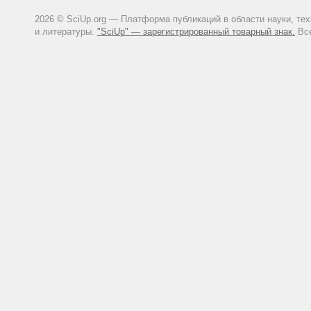
2026 © SciUp.org — Платформа публикаций в области науки, те
и литературы.
"SciUp" — зарегистрированный товарный знак.
Все