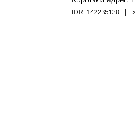
IDR: 142235130
| У