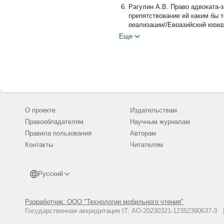
Рагулин А.В. Право адвоката-
препятствование ей каким бы 
реализации//Евразийский юриди
Еще
Рагулин А.В. Статус адвоката
адвокатов «Адвокат», кандид
адвокатура. 2014. № 6 (13). С. 
О проекте
Издательствам
Правообладателям
Научным журналам
Правила пользования
Авторам
Контакты
Читателям
Русский
Разработчик: ООО "Технологии мобильного чтения"
Государственная аккредитация IT: АО-20230321-12352390637-