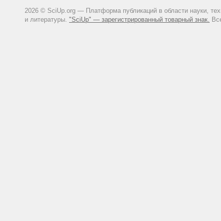
2026 © SciUp.org — Платформа публикаций в области науки, те
и литературы.
"SciUp" — зарегистрированный товарный знак.
Все