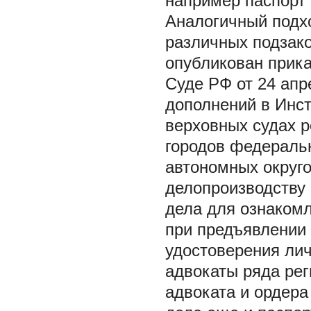
например паспорт
Аналогичный подхо
различных подзако
опубликован прик
Суде РФ от 24 апр
дополнений в Инс
верховных судах р
городов федеральн
автономных округо
делопроизводству 
дела для ознаком
при предъявлении 
удостоверения ли
адвокаты ряда ре
адвоката и ордер