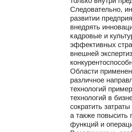
только внутpи пред
Следовательно, и
развитии предприя
внедрять инновац
кадровые и культу
эффективных стра
внешней эксперти
конкурентоспособн
Области применен
различное направ
технологий приме
технологий в бизн
сократить затраты
а также повысить 
функций и операц