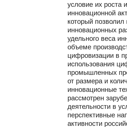
условие их роста 
инновационной акт
который позволил 
инновационных раз
удельного веса ин
объеме производс
цифровизации в п
использования ци
промышленных пре
от размера и коли
инновационные тех
рассмотрен заруб
деятельности в у
перспективные на
активности росси